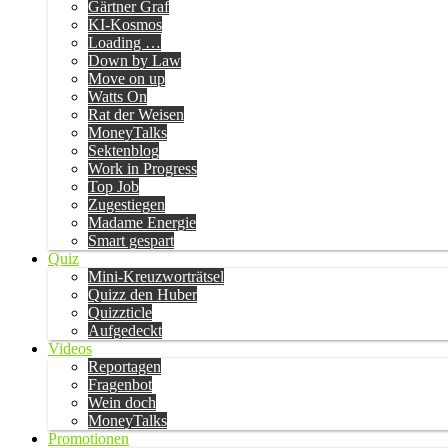
Gärtner Graf
KI-Kosmos
Loading …
Down by Law
Move on up
Watts On
Rat der Weisen
MoneyTalks
Sektenblog
Work in Progress
Top Job
Zugestiegen
Madame Energie
Smart gespart
Quiz
Mini-Kreuzworträtsel
Quizz den Huber
Quizzticle
Aufgedeckt
Videos
Reportagen
Fragenbot
Wein doch
MoneyTalks
Promotionen