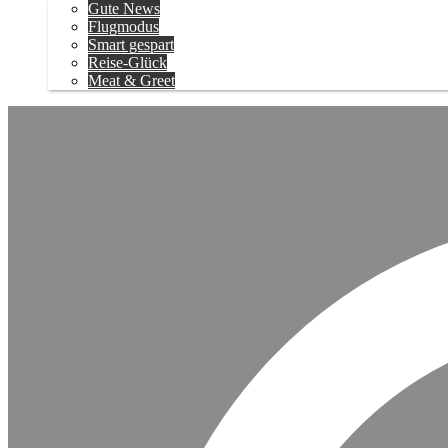
Gute News
Flugmodus
Smart gespart
Reise-Glück
Meat & Greet