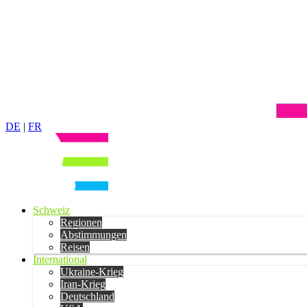
DE
|
FR
Schweiz
Regionen
Abstimmungen
Reisen
International
Ukraine-Krieg
Iran-Krieg
Deutschland