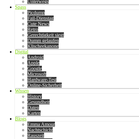
Unterwegs
Spass
Picdump
Fail-Dienstag
Cute News
Retro
Gerechtigkeit siegt
Dumm gelaufen
Klischeekanone
Digital
Android
Apple
Google
Microsoft
Hardware-Test
Online-Sicherheit
Wissen
History
Gesundheit
Daten
Karten
Blogs
Emma Amour
Nachtschicht
Rauszeit