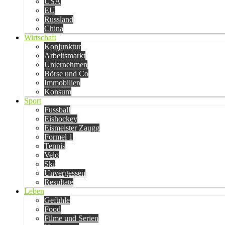
USA
EU
Russland
China
Wirtschaft
Konjunktur
Arbeitsmarkt
Unternehmen
Börse und Co
Immobilien
Konsum
Sport
Fussball
Eishockey
Eismeister Zaugg
Formel 1
Tennis
Velo
Ski
Unvergessen
Resultate
Leben
Gefühle
Food
Filme und Serien