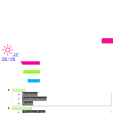
23°
DE
|
FR
Schweiz
Regionen
Abstimmungen
Reisen
International
Ukraine-Krieg