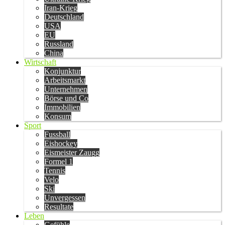
Iran-Krieg
Deutschland
USA
EU
Russland
China
Wirtschaft
Konjunktur
Arbeitsmarkt
Unternehmen
Börse und Co
Immobilien
Konsum
Sport
Fussball
Eishockey
Eismeister Zaugg
Formel 1
Tennis
Velo
Ski
Unvergessen
Resultate
Leben
Gefühle