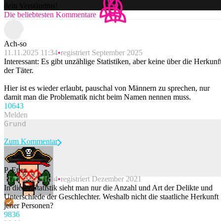
dein Verständnis!
Die beliebtesten Kommentare
Ach-so
11.11.2025 11:34
registriert September 2025
Interessant: Es gibt unzählige Statistiken, aber keine über die Herkunf
der Täter.
Hier ist es wieder erlaubt, pauschal von Männern zu sprechen, nur
damit man die Problematik nicht beim Namen nennen muss.
106
43
Melden
Zum Kommentar
P. Etter
11.11.2025 11:14
registriert Dezember 2021
Beitrag melden
In dieser Statistik sieht man nur die Anzahl und Art der Delikte und
Unterschiede der Geschlechter. Weshalb nicht die staatliche Herkunft
jener Personen?
98
36