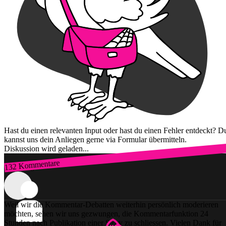
Hast du einen relevanten Input oder hast du einen Fehler entdeckt? D
kannst uns dein Anliegen gerne via Formular übermitteln.
Diskussion wird geladen...
132 Kommentare
Zum Login
Weil wir die Kommentar-Debatten weiterhin persönlich moderieren
möchten, sehen wir uns gezwungen, die Kommentarfunktion 24
Stunden nach Publikation einer Story zu schliessen. Vielen Dank für