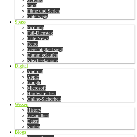
Food
Filme und Serien
Unterwegs
Spass
Picdump
Fail-Dienstag
Cute News
Retro
Gerechtigkeit siegt
Dumm gelaufen
Klischeekanone
Digital
Android
Apple
Google
Microsoft
Hardware-Test
Online-Sicherheit
Wissen
History
Gesundheit
Daten
Karten
Blogs