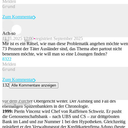
Melden
Zum Kommentar
Ach-so
11.11.2025 12:00
registriert September 2025
Beitrag melden
Mir ist es ein Rätsel, wie man diese Problematik angehen möchte we
73 Prozent der Täter Ausländer sind, das Thema aber partout nicht
benennen möchte, wie will man so eine Lösungen finden?
83
22
Melden
Zum Kommentar
132
Alle Kommentare anzeigen
Pierin Vincenz – der Absturz vom Topbanker zum Angeklagten
Der Prozess gegen Pierin Vincenz und weitere Angeklagte geht nun
vor dem Zürcher Obergericht weiter. Der Aufstieg und Fall des
Beitrag melden
ehemaligen Spitzenbankiers in der Chronologie.
1999:
Pierin Vincenz wird Chef von Raiffeisen Schweiz. Er pusht
die Genossenschaftsbank – nach UBS und CS – zur drittgrössten
Bank im Land und zur Nummer 1 bei den Hypotheken. Gleichzeitig
präsidiert er den Verwaltungsrat der Kreditkartenfirma Aduno (heute