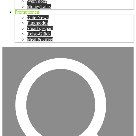
Wein doch
MoneyTalks
Promotionen
Gute News
Flugmodus
Smart gespart
Reise-Glück
Meat & Greet