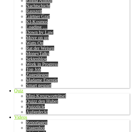
Emma Amour
Nachtschicht
Rauszeit
Gärtner Graf
KI-Kosmos
Loading …
Down by Law
Move on up
Watts On
Rat der Weisen
MoneyTalks
Sektenblog
Work in Progress
Top Job
Zugestiegen
Madame Energie
Smart gespart
Quiz
Mini-Kreuzworträtsel
Quizz den Huber
Quizzticle
Aufgedeckt
Videos
Reportagen
Fragenbot