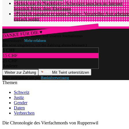
«Schick mir ihr Nacktfoto»: Schweizer tauschen im Internet
heimlich Bilder ihrer Ehefrauen
«Plötzlich massierte er meine Brüste»: Verurteilter Arzt arbeitet
einfach weiter
DANKE FÜR DIE ♥
Würdest du gerne watson und unseren Journalismus
unterstützen?
Mehr erfahren
(Du wirst umgeleitet, um die Zahlung abzuschliessen.)
5 CHF
15 CHF
25 CHF
Anderer
Weiter zur Zahlung
Mit Twint unterstützen
Oder unterstütze uns per
Banküberweisung
.
Themen
Schweiz
Justiz
Gender
Daten
Verbrechen
Die Chronologie des Vierfachmords von Rupperswil