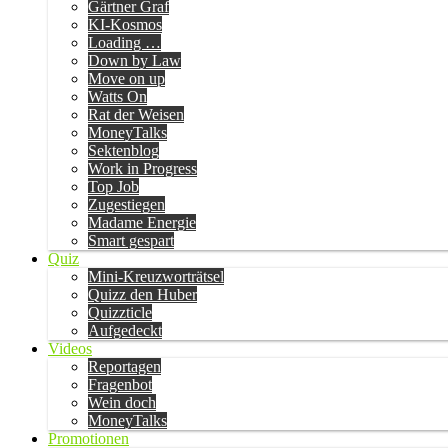
Gärtner Graf
KI-Kosmos
Loading …
Down by Law
Move on up
Watts On
Rat der Weisen
MoneyTalks
Sektenblog
Work in Progress
Top Job
Zugestiegen
Madame Energie
Smart gespart
Quiz
Mini-Kreuzworträtsel
Quizz den Huber
Quizzticle
Aufgedeckt
Videos
Reportagen
Fragenbot
Wein doch
MoneyTalks
Promotionen