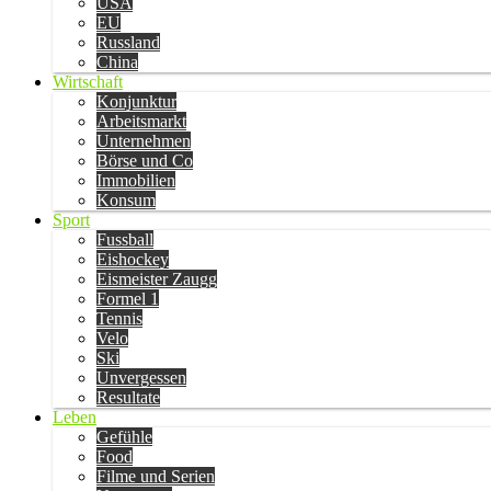
USA
EU
Russland
China
Wirtschaft
Konjunktur
Arbeitsmarkt
Unternehmen
Börse und Co
Immobilien
Konsum
Sport
Fussball
Eishockey
Eismeister Zaugg
Formel 1
Tennis
Velo
Ski
Unvergessen
Resultate
Leben
Gefühle
Food
Filme und Serien