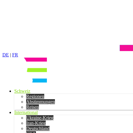
DE
|
FR
Schweiz
Regionen
Abstimmungen
Reisen
International
Ukraine-Krieg
Iran-Krieg
Deutschland