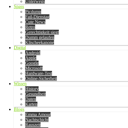
Unterwegs
Spass
Picdump
Fail-Dienstag
Cute News
Retro
Gerechtigkeit siegt
Dumm gelaufen
Klischeekanone
Digital
Android
Apple
Google
Microsoft
Hardware-Test
Online-Sicherheit
Wissen
History
Gesundheit
Daten
Karten
Blogs
Emma Amour
Nachtschicht
Rauszeit