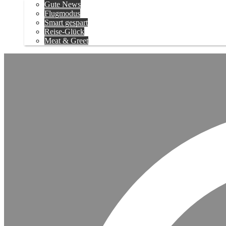
Gute News
Flugmodus
Smart gespart
Reise-Glück
Meat & Greet