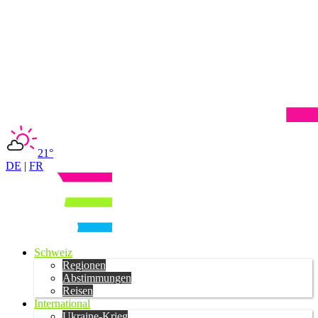
21°
DE
|
FR
Schweiz
Regionen
Abstimmungen
Reisen
International
Ukraine-Krieg