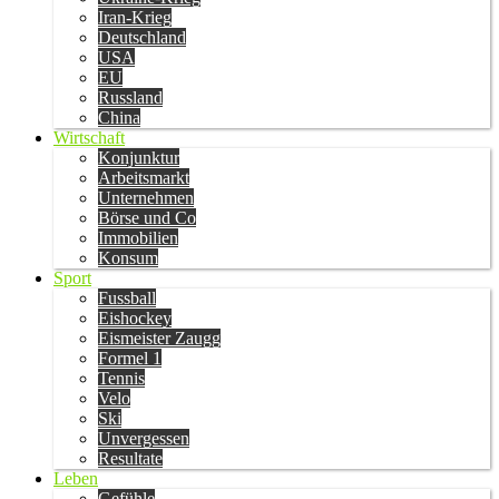
Iran-Krieg
Deutschland
USA
EU
Russland
China
Wirtschaft
Konjunktur
Arbeitsmarkt
Unternehmen
Börse und Co
Immobilien
Konsum
Sport
Fussball
Eishockey
Eismeister Zaugg
Formel 1
Tennis
Velo
Ski
Unvergessen
Resultate
Leben
Gefühle