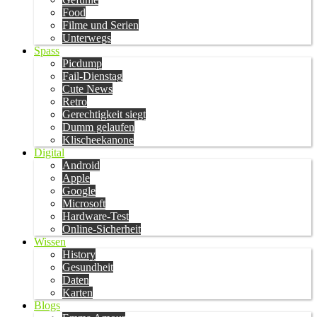
Food
Filme und Serien
Unterwegs
Spass
Picdump
Fail-Dienstag
Cute News
Retro
Gerechtigkeit siegt
Dumm gelaufen
Klischeekanone
Digital
Android
Apple
Google
Microsoft
Hardware-Test
Online-Sicherheit
Wissen
History
Gesundheit
Daten
Karten
Blogs