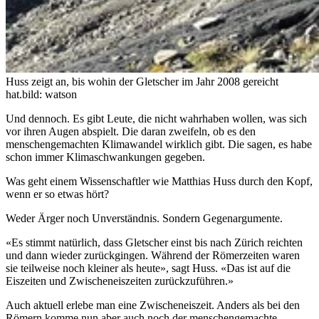
Huss zeigt an, bis wohin der Gletscher im Jahr 2008 gereicht
hat.
bild: watson
Und dennoch. Es gibt Leute, die nicht wahrhaben wollen, was sich
vor ihren Augen abspielt. Die daran zweifeln, ob es den
menschengemachten Klimawandel wirklich gibt. Die sagen, es habe
schon immer Klimaschwankungen gegeben.
Was geht einem Wissenschaftler wie Matthias Huss durch den Kopf,
wenn er so etwas hört?
Weder Ärger noch Unverständnis. Sondern Gegenargumente.
«Es stimmt natürlich, dass Gletscher einst bis nach Zürich reichten
und dann wieder zurückgingen. Während der Römerzeiten waren
sie teilweise noch kleiner als heute», sagt Huss. «Das ist auf die
Eiszeiten und Zwischeneiszeiten zurückzuführen.»
Auch aktuell erlebe man eine Zwischeneiszeit. Anders als bei den
Römern komme nun aber auch noch der menschengemachte