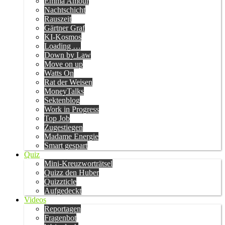
Emma Amour
Nachtschicht
Rauszeit
Gärtner Graf
KI-Kosmos
Loading …
Down by Law
Move on up
Watts On
Rat der Weisen
MoneyTalks
Sektenblog
Work in Progress
Top Job
Zugestiegen
Madame Energie
Smart gespart
Quiz
Mini-Kreuzworträtsel
Quizz den Huber
Quizzticle
Aufgedeckt
Videos
Reportagen
Fragenbot