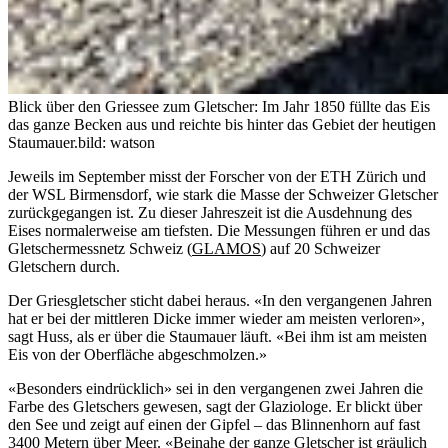
Blick über den Griessee zum Gletscher: Im Jahr 1850 füllte das Eis
das ganze Becken aus und reichte bis hinter das Gebiet der heutigen
Staumauer.
bild: watson
Jeweils im September misst der Forscher von der ETH Zürich und
der WSL Birmensdorf, wie stark die Masse der Schweizer Gletscher
zurückgegangen ist. Zu dieser Jahreszeit ist die Ausdehnung des
Eises normalerweise am tiefsten. Die Messungen führen er und das
Gletschermessnetz Schweiz (
GLAMOS
) auf 20 Schweizer
Gletschern durch.
Der Griesgletscher sticht dabei heraus. «In den vergangenen Jahren
hat er bei der mittleren Dicke immer wieder am meisten verloren»,
sagt Huss, als er über die Staumauer läuft. «Bei ihm ist am meisten
Eis von der Oberfläche abgeschmolzen.»
«Besonders eindrücklich» sei in den vergangenen zwei Jahren die
Farbe des Gletschers gewesen, sagt der Glaziologe. Er blickt über
den See und zeigt auf einen der Gipfel – das Blinnenhorn auf fast
3400 Metern über Meer. «Beinahe der ganze Gletscher ist gräulich