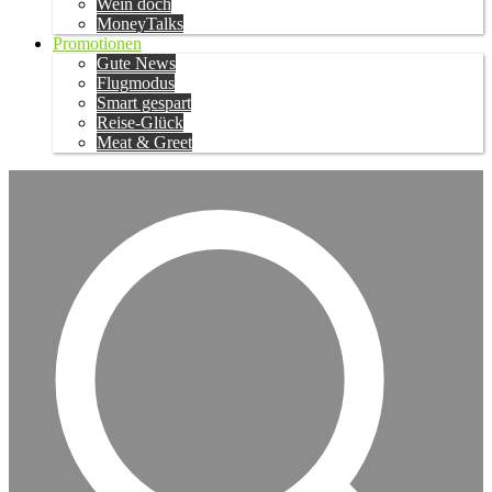
Wein doch
MoneyTalks
Promotionen
Gute News
Flugmodus
Smart gespart
Reise-Glück
Meat & Greet