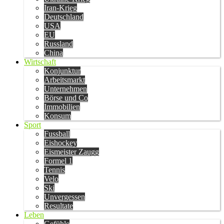
Iran-Krieg
Deutschland
USA
EU
Russland
China
Wirtschaft
Konjunktur
Arbeitsmarkt
Unternehmen
Börse und Co
Immobilien
Konsum
Sport
Fussball
Eishockey
Eismeister Zaugg
Formel 1
Tennis
Velo
Ski
Unvergessen
Resultate
Leben
Gefühle