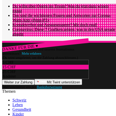
Du willst über Ostern ins Tessin? Was du jetzt dazu wissen
musst
Das sind die wichtigsten Fragen und Antworten zur Corona-
Warn-App «Pepp-PT»
Kontaktverbot und Ausgangssperre? Mir doch egal!
Coronavirus: Diese 7 Grafiken zeigen, was in den USA gerade
abgeht
DANKE FÜR DIE ♥
Würdest du gerne watson und unseren Journalismus
unterstützen?
Mehr erfahren
(Du wirst umgeleitet, um die Zahlung abzuschliessen.)
5 CHF
15 CHF
25 CHF
Anderer
Weiter zur Zahlung
Mit Twint unterstützen
Oder unterstütze uns per
Banküberweisung
.
Themen
Schweiz
Leben
Gesundheit
Kinder