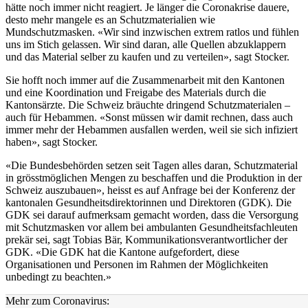
hätte noch immer nicht reagiert. Je länger die Coronakrise dauere,
desto mehr mangele es an Schutzmaterialien wie
Mundschutzmasken. «Wir sind inzwischen extrem ratlos und fühlen
uns im Stich gelassen. Wir sind daran, alle Quellen abzuklappern
und das Material selber zu kaufen und zu verteilen», sagt Stocker.
Sie hofft noch immer auf die Zusammenarbeit mit den Kantonen
und eine Koordination und Freigabe des Materials durch die
Kantonsärzte. Die Schweiz bräuchte dringend Schutzmaterialen –
auch für Hebammen. «Sonst müssen wir damit rechnen, dass auch
immer mehr der Hebammen ausfallen werden, weil sie sich infiziert
haben», sagt Stocker.
«Die Bundesbehörden setzen seit Tagen alles daran, Schutzmaterial
in grösstmöglichen Mengen zu beschaffen und die Produktion in der
Schweiz auszubauen», heisst es auf Anfrage bei der Konferenz der
kantonalen Gesundheitsdirektorinnen und Direktoren (GDK). Die
GDK sei darauf aufmerksam gemacht worden, dass die Versorgung
mit Schutzmasken vor allem bei ambulanten Gesundheitsfachleuten
prekär sei, sagt Tobias Bär, Kommunikationsverantwortlicher der
GDK. «Die GDK hat die Kantone aufgefordert, diese
Organisationen und Personen im Rahmen der Möglichkeiten
unbedingt zu beachten.»
Mehr zum Coronavirus: