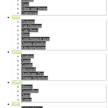
Food
Filme und Serien
Unterwegs
Spass
Picdump
Fail-Dienstag
Cute News
Retro
Gerechtigkeit siegt
Dumm gelaufen
Klischeekanone
Digital
Android
Apple
Google
Microsoft
Hardware-Test
Online-Sicherheit
Wissen
History
Gesundheit
Daten
Karten
Blogs