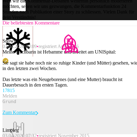
Weil wir die Kommentar-Debatten weiterhin persönlich moderieren
möchten, sehen wir uns gezwungen, die Kommentarfunktion 24
Stunden nach Publikation einer Story zu schliessen. Vielen Dank für
dein Verständnis!
Die beliebtesten Kommentare
Snowy
03.04.2020 09:09
registriert April 2016
Meine Nachbarin ist Hebamme und arbeitet am UNISpital:
Sie sagt sie habe noch nie so ruhige Kinder (und Mütter) gesehen, wi
in den letzten zwei Wochen.
Das letzte was ein Neugeborenes (und eine Mutter) braucht ist
Dauerbesuch in den ersten Tagen.
178
15
Melden
Zum Kommentar
Limpleg
03.04.2020 07:32
registriert November 2015