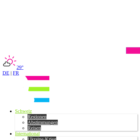
29°
DE
|
FR
Schweiz
Regionen
Abstimmungen
Reisen
International
Ukraine-Krieg