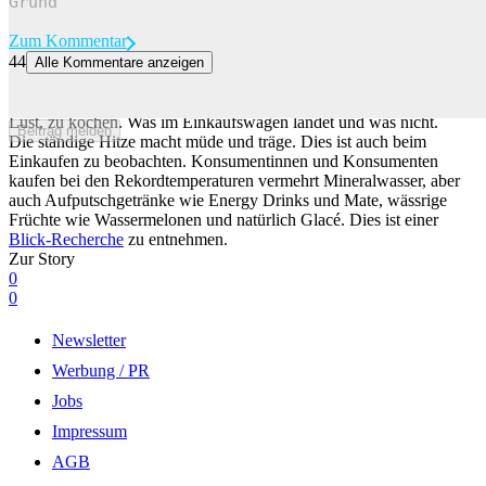
Zum Kommentar
44
Alle Kommentare anzeigen
So verändert sich das Konsumverhalten bei Hitze
Durch die Hitze haben Schweizerinnen und Schweizer weniger
Lust, zu kochen. Was im Einkaufswagen landet und was nicht.
Beitrag melden
Die ständige Hitze macht müde und träge. Dies ist auch beim
Einkaufen zu beobachten. Konsumentinnen und Konsumenten
kaufen bei den Rekordtemperaturen vermehrt Mineralwasser, aber
auch Aufputschgetränke wie Energy Drinks und Mate, wässrige
Früchte wie Wassermelonen und natürlich Glacé. Dies ist einer
Blick-Recherche
zu entnehmen.
Zur Story
0
0
Newsletter
Werbung / PR
Jobs
Impressum
AGB