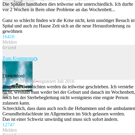
Beitrag melden
Die Spitäler handhaben dies teilweise sehr unterschiedlich. Ich durfte
vor 2 Wochen in Bern ohne Probleme an das Wochenbett...
Ganz so schlecht finden wir die Krise nicht, kein unnötiger Besuch i
Spital und auch zu Hause Zeit sich an die neue Herausforderung zu
gewöhnen
164
16
Melden
Zum Kommentar
Dragonlord
03.04.2020 07:46
registriert Juli 2016
Beitrag melden
Tragische Geschichten werden da teilweise geschrieben. Ich verstehe
nicht, weshalb man weder bei der Geburt und danach im Wochenbett,
noch bei der Sterbebegleitung nicht wenigstens eine engste Person
zulassen kann.
Schrecklich, dass dann auch noch die Hebammen und die ambulante
Gesundheitsfachleute im Allgemeinen im Stich gelassen werden.
Das ist einer Schweiz unwürdig und muss sich sofort ändern.
127
47
Melden