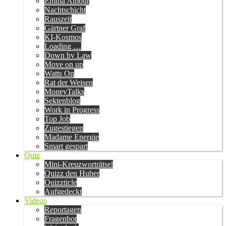
Emma Amour
Nachtschicht
Rauszeit
Gärtner Graf
KI-Kosmos
Loading …
Down by Law
Move on up
Watts On
Rat der Weisen
MoneyTalks
Sektenblog
Work in Progress
Top Job
Zugestiegen
Madame Energie
Smart gespart
Quiz
Mini-Kreuzworträtsel
Quizz den Huber
Quizzticle
Aufgedeckt
Videos
Reportagen
Fragenbot