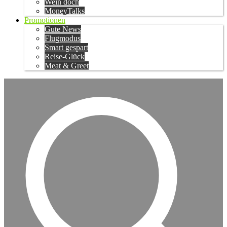
Wein doch
MoneyTalks
Promotionen
Gute News
Flugmodus
Smart gespart
Reise-Glück
Meat & Greet