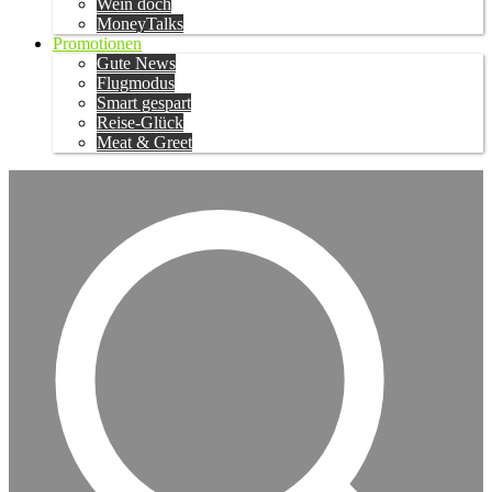
Wein doch
MoneyTalks
Promotionen
Gute News
Flugmodus
Smart gespart
Reise-Glück
Meat & Greet