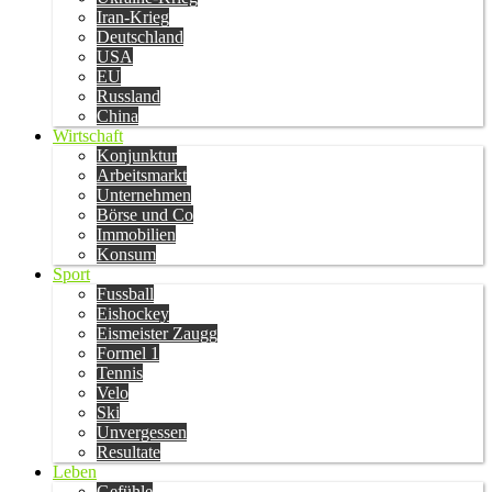
Iran-Krieg
Deutschland
USA
EU
Russland
China
Wirtschaft
Konjunktur
Arbeitsmarkt
Unternehmen
Börse und Co
Immobilien
Konsum
Sport
Fussball
Eishockey
Eismeister Zaugg
Formel 1
Tennis
Velo
Ski
Unvergessen
Resultate
Leben
Gefühle