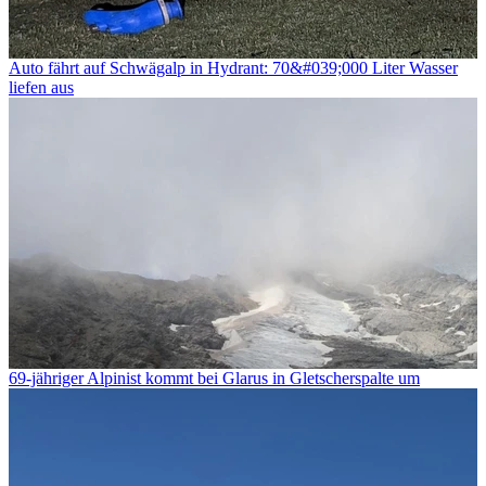
Auto fährt auf Schwägalp in Hydrant: 70&#039;000 Liter Wasser
liefen aus
69-jähriger Alpinist kommt bei Glarus in Gletscherspalte um