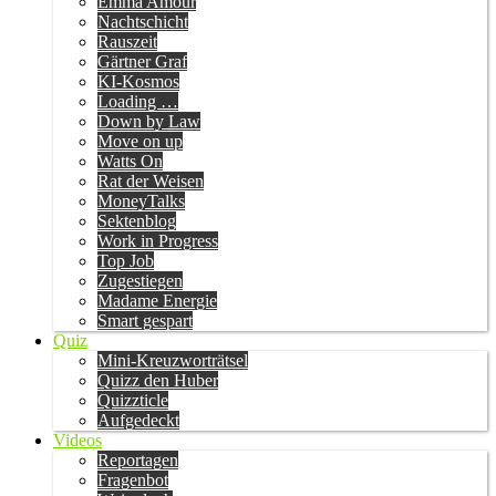
Emma Amour
Nachtschicht
Rauszeit
Gärtner Graf
KI-Kosmos
Loading …
Down by Law
Move on up
Watts On
Rat der Weisen
MoneyTalks
Sektenblog
Work in Progress
Top Job
Zugestiegen
Madame Energie
Smart gespart
Quiz
Mini-Kreuzworträtsel
Quizz den Huber
Quizzticle
Aufgedeckt
Videos
Reportagen
Fragenbot