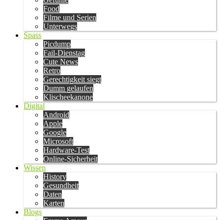
Food
Filme und Serien
Unterwegs
Spass
Picdump
Fail-Dienstag
Cute News
Retro
Gerechtigkeit siegt
Dumm gelaufen
Klischeekanone
Digital
Android
Apple
Google
Microsoft
Hardware-Test
Online-Sicherheit
Wissen
History
Gesundheit
Daten
Karten
Blogs