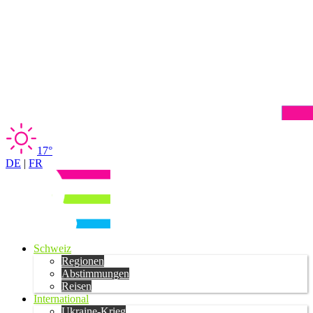
17°
DE
|
FR
Schweiz
Regionen
Abstimmungen
Reisen
International
Ukraine-Krieg