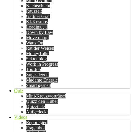
Emma Amour
Nachtschicht
Rauszeit
Gärtner Graf
KI-Kosmos
Loading …
Down by Law
Move on up
Watts On
Rat der Weisen
MoneyTalks
Sektenblog
Work in Progress
Top Job
Zugestiegen
Madame Energie
Smart gespart
Quiz
Mini-Kreuzworträtsel
Quizz den Huber
Quizzticle
Aufgedeckt
Videos
Reportagen
Fragenbot