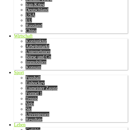
Iran-Krieg
Deutschland
USA
EU
Russland
China
Wirtschaft
Konjunktur
Arbeitsmarkt
Unternehmen
Börse und Co
Immobilien
Konsum
Sport
Fussball
Eishockey
Eismeister Zaugg
Formel 1
Tennis
Velo
Ski
Unvergessen
Resultate
Leben
Gefühle