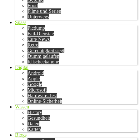
Food
Filme und Serien
Unterwegs
Spass
Picdump
Fail-Dienstag
Cute News
Retro
Gerechtigkeit siegt
Dumm gelaufen
Klischeekanone
Digital
Android
Apple
Google
Microsoft
Hardware-Test
Online-Sicherheit
Wissen
History
Gesundheit
Daten
Karten
Blogs