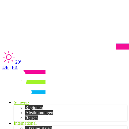
20°
DE
|
FR
Schweiz
Regionen
Abstimmungen
Reisen
International
Ukraine-Krieg