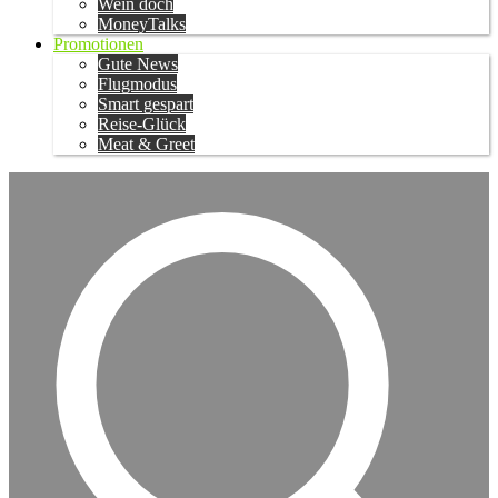
Wein doch
MoneyTalks
Promotionen
Gute News
Flugmodus
Smart gespart
Reise-Glück
Meat & Greet