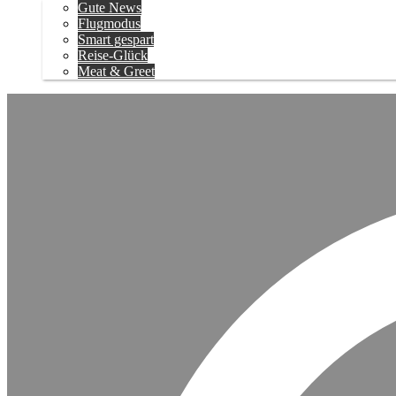
Gute News
Flugmodus
Smart gespart
Reise-Glück
Meat & Greet