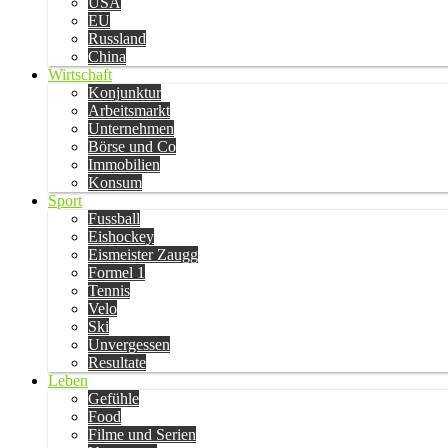
USA
EU
Russland
China
Wirtschaft
Konjunktur
Arbeitsmarkt
Unternehmen
Börse und Co
Immobilien
Konsum
Sport
Fussball
Eishockey
Eismeister Zaugg
Formel 1
Tennis
Velo
Ski
Unvergessen
Resultate
Leben
Gefühle
Food
Filme und Serien