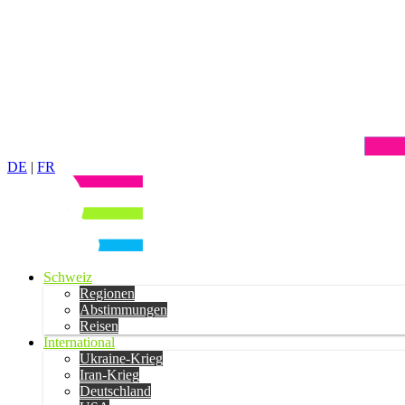
DE
|
FR
Schweiz
Regionen
Abstimmungen
Reisen
International
Ukraine-Krieg
Iran-Krieg
Deutschland