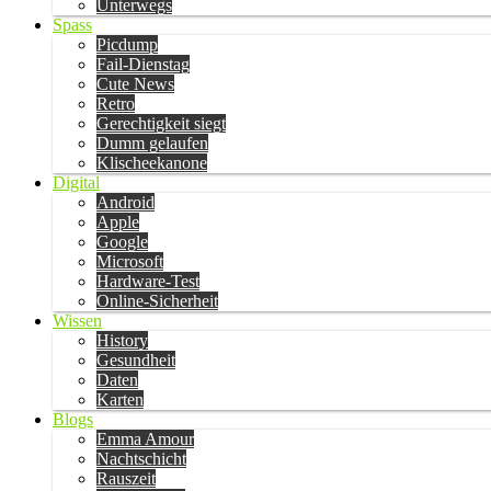
Unterwegs
Spass
Picdump
Fail-Dienstag
Cute News
Retro
Gerechtigkeit siegt
Dumm gelaufen
Klischeekanone
Digital
Android
Apple
Google
Microsoft
Hardware-Test
Online-Sicherheit
Wissen
History
Gesundheit
Daten
Karten
Blogs
Emma Amour
Nachtschicht
Rauszeit