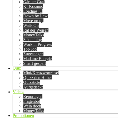
Gärtner Graf
KI-Kosmos
Loading …
Down by Law
Move on up
Watts On
Rat der Weisen
MoneyTalks
Sektenblog
Work in Progress
Top Job
Zugestiegen
Madame Energie
Smart gespart
Quiz
Mini-Kreuzworträtsel
Quizz den Huber
Quizzticle
Aufgedeckt
Videos
Reportagen
Fragenbot
Wein doch
MoneyTalks
Promotionen