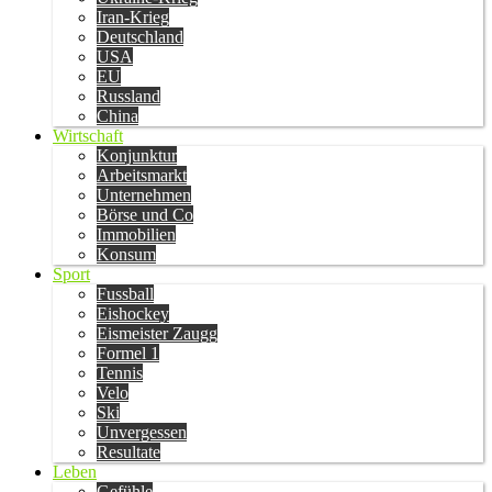
Iran-Krieg
Deutschland
USA
EU
Russland
China
Wirtschaft
Konjunktur
Arbeitsmarkt
Unternehmen
Börse und Co
Immobilien
Konsum
Sport
Fussball
Eishockey
Eismeister Zaugg
Formel 1
Tennis
Velo
Ski
Unvergessen
Resultate
Leben
Gefühle