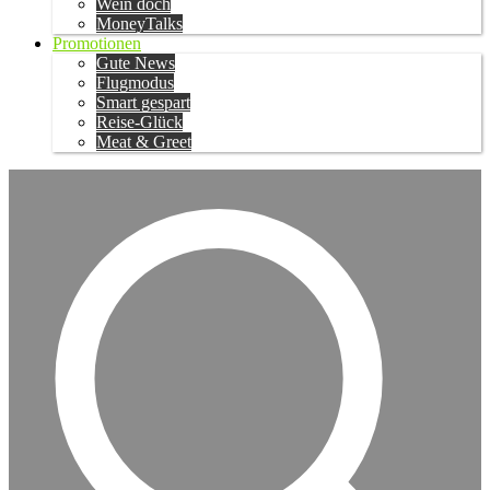
Wein doch
MoneyTalks
Promotionen
Gute News
Flugmodus
Smart gespart
Reise-Glück
Meat & Greet