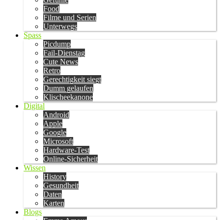
Food
Filme und Serien
Unterwegs
Spass
Picdump
Fail-Dienstag
Cute News
Retro
Gerechtigkeit siegt
Dumm gelaufen
Klischeekanone
Digital
Android
Apple
Google
Microsoft
Hardware-Test
Online-Sicherheit
Wissen
History
Gesundheit
Daten
Karten
Blogs