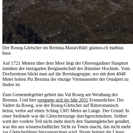
Der Roseg-Gletscher im Bernina-Massiv
Bild: glamos.ch mathias
huss
Auf 1721 Metern über dem Meer liegt der Oberengadiner Hauptort
inmitten der einzigarten Berglandschaft des Bündner Hochtals. Vom
Dorfzentrum blickt man auf die Berninagruppe, wo mit dem 4048
Meter hohen Piz Bernina der einzige Viertausender der Ostalpen zu
finden ist.
Zum Gemeindegebiet gehört das Val Roseg am Westhang des
Bernina. Und hier
ereignete sich im Jahr 2011
Erstaunliches: Der
Vadret da Roseg, wie der Roseg-Gletscher auf Rätoromanisch
heisst, verlor auf einen Schlag 1305 Meter an Länge. Der Grund: In
einer Steilstufe war die Gletscherzunge durchgeschmolzen. Seither
wird der vordere Teil nicht mehr durch den Stammgletscher genährt,
was ihn aus wissenschaftlicher Sicht zu Toteis macht, das nicht mehr
zur Gletscherlänge hinzugerechnet wird. Heute beträgt die Länge