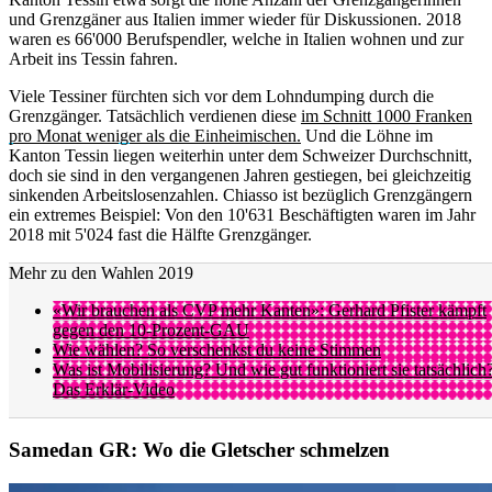
und Grenzgäner aus Italien immer wieder für Diskussionen. 2018
waren es 66'000 Berufspendler, welche in Italien wohnen und zur
Arbeit ins Tessin fahren.
Viele Tessiner fürchten sich vor dem Lohndumping durch die
Grenzgänger. Tatsächlich verdienen diese
im Schnitt 1000 Franken
pro Monat weniger als die Einheimischen.
Und die Löhne im
Kanton Tessin liegen weiterhin unter dem Schweizer Durchschnitt,
doch sie sind in den vergangenen Jahren gestiegen, bei gleichzeitig
sinkenden Arbeitslosenzahlen. Chiasso ist bezüglich Grenzgängern
ein extremes Beispiel: Von den 10'631 Beschäftigten waren im Jahr
2018 mit 5'024 fast die Hälfte Grenzgänger.
Mehr zu den Wahlen 2019
«Wir brauchen als CVP mehr Kanten»: Gerhard Pfister kämpft
gegen den 10-Prozent-GAU
Wie wählen? So verschenkst du keine Stimmen
Was ist Mobilisierung? Und wie gut funktioniert sie tatsächlich
Das Erklär-Video
Samedan GR: Wo die Gletscher schmelzen