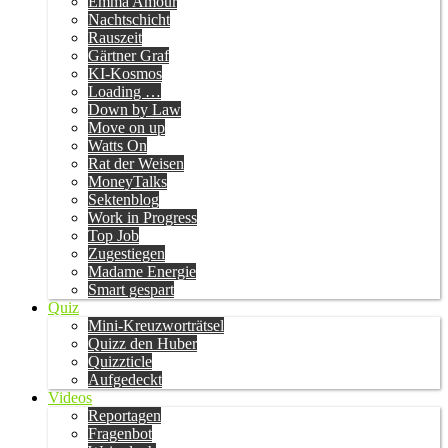
Emma Amour
Nachtschicht
Rauszeit
Gärtner Graf
KI-Kosmos
Loading …
Down by Law
Move on up
Watts On
Rat der Weisen
MoneyTalks
Sektenblog
Work in Progress
Top Job
Zugestiegen
Madame Energie
Smart gespart
Quiz
Mini-Kreuzworträtsel
Quizz den Huber
Quizzticle
Aufgedeckt
Videos
Reportagen
Fragenbot