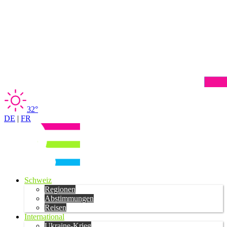
32°
DE
|
FR
Schweiz
Regionen
Abstimmungen
Reisen
International
Ukraine-Krieg