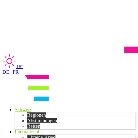
18°
DE
|
FR
Schweiz
Regionen
Abstimmungen
Reisen
International
Ukraine-Krieg