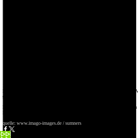
1 / 14
Die 11 schlechtesten Symbolbilder von Menschen, die Fussball im T
schauen
Hopp Schwiiz! Seit Generationen feuern Menschen die Nati vor dem
Bildschirm GENAU SO an.
quelle: www.imago-images.de / sumners
Chefsache: Keine Fussball-Fans im Büro, bitte!