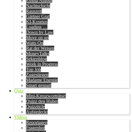
Emma Amour
Nachtschicht
Rauszeit
Gärtner Graf
KI-Kosmos
Loading …
Down by Law
Move on up
Watts On
Rat der Weisen
MoneyTalks
Sektenblog
Work in Progress
Top Job
Zugestiegen
Madame Energie
Smart gespart
Quiz
Mini-Kreuzworträtsel
Quizz den Huber
Quizzticle
Aufgedeckt
Videos
Reportagen
Fragenbot