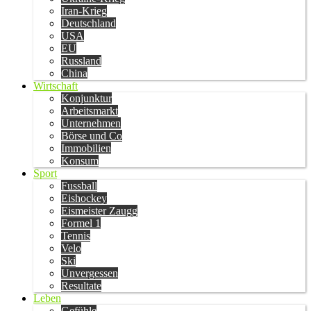
Iran-Krieg
Deutschland
USA
EU
Russland
China
Wirtschaft
Konjunktur
Arbeitsmarkt
Unternehmen
Börse und Co
Immobilien
Konsum
Sport
Fussball
Eishockey
Eismeister Zaugg
Formel 1
Tennis
Velo
Ski
Unvergessen
Resultate
Leben
Gefühle