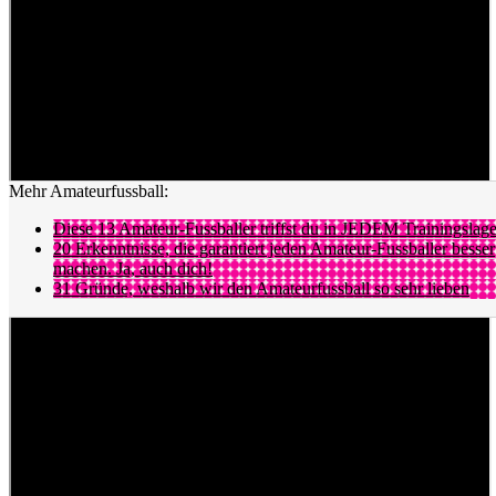
Dann geschieht gemäss Augenzeugen folgendes: Ein Pajde-Spieler
liegt nach dem Torjubel verletzt am Boden und will nach der
Behandlung so schnell wie möglich wieder auf den Platz, doch der
Schiedsrichter wartet mit dem entsprechenden Zeichen zu.
Als der Spieler Jovan Petrovic dann doch auf den Platz darf und am
Schiri vorbeiläuft, zückt Letzterer die nächste Rote Karte – wohl
erneut wegen Beleidigung.
Mehr Amateurfussball:
Diese 13 Amateur-Fussballer triffst du in JEDEM Trainingslage
20 Erkenntnisse, die garantiert jeden Amateur-Fussballer besser
machen. Ja, auch dich!
31 Gründe, weshalb wir den Amateurfussball so sehr lieben
Das Fass endgültig zum Überlaufen bringt der Zofinger
Siegestreffer in der 89. Minute. Noch vor dem Schlusspfiff sieht in
der Person von Aldin Hrvanovic der nächste Pajde-Akteur Rot.
Und als Schiedsrichter Ukaj die Partie beendet hat, verfolgen einige
Pajde-Spieler und -Betreuer den Unparteiischen (siehe Video oben).
Dieser muss vor den aufgebrachten Pajde-Akteuren in die Stadion-
Lounge flüchten. Später wird er im Matchprotokoll zwei weitere