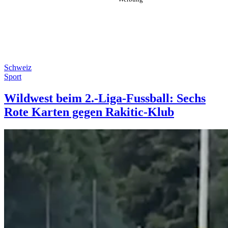
Schweiz
Sport
Wildwest beim 2.-Liga-Fussball: Sechs
Rote Karten gegen Rakitic-Klub