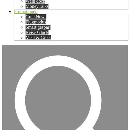
Wein doch
MoneyTalks
Promotionen
Gute News
Flugmodus
Smart gespart
Reise-Glück
Meat & Greet