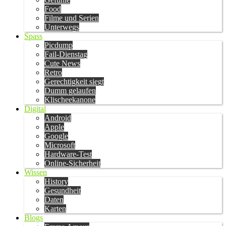
Food
Filme und Serien
Unterwegs
Spass
Picdump
Fail-Dienstag
Cute News
Retro
Gerechtigkeit siegt
Dumm gelaufen
Klischeekanone
Digital
Android
Apple
Google
Microsoft
Hardware-Test
Online-Sicherheit
Wissen
History
Gesundheit
Daten
Karten
Blogs