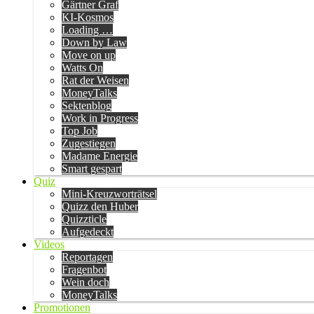
Gärtner Graf
KI-Kosmos
Loading …
Down by Law
Move on up
Watts On
Rat der Weisen
MoneyTalks
Sektenblog
Work in Progress
Top Job
Zugestiegen
Madame Energie
Smart gespart
Quiz
Mini-Kreuzworträtsel
Quizz den Huber
Quizzticle
Aufgedeckt
Videos
Reportagen
Fragenbot
Wein doch
MoneyTalks
Promotionen