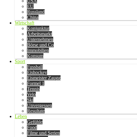
USA
EU
Russland
China
Wirtschaft
Konjunktur
Arbeitsmarkt
Unternehmen
Börse und Co
Immobilien
Konsum
Sport
Fussball
Eishockey
Eismeister Zaugg
Formel 1
Tennis
Velo
Ski
Unvergessen
Resultate
Leben
Gefühle
Food
Filme und Serien