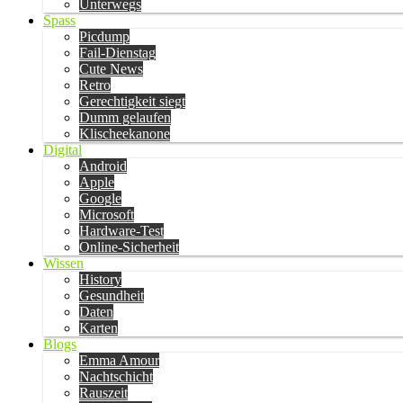
Unterwegs
Spass
Picdump
Fail-Dienstag
Cute News
Retro
Gerechtigkeit siegt
Dumm gelaufen
Klischeekanone
Digital
Android
Apple
Google
Microsoft
Hardware-Test
Online-Sicherheit
Wissen
History
Gesundheit
Daten
Karten
Blogs
Emma Amour
Nachtschicht
Rauszeit