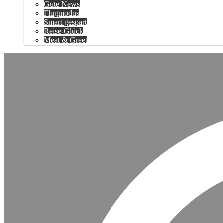
Gute News
Flugmodus
Smart gespart
Reise-Glück
Meat & Greet