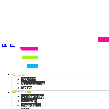
DE
|
FR
Schweiz
Regionen
Abstimmungen
Reisen
International
Ukraine-Krieg
Iran-Krieg
Deutschland