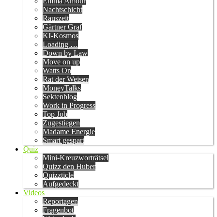
Emma Amour
Nachtschicht
Rauszeit
Gärtner Graf
KI-Kosmos
Loading …
Down by Law
Move on up
Watts On
Rat der Weisen
MoneyTalks
Sektenblog
Work in Progress
Top Job
Zugestiegen
Madame Energie
Smart gespart
Quiz
Mini-Kreuzworträtsel
Quizz den Huber
Quizzticle
Aufgedeckt
Videos
Reportagen
Fragenbot