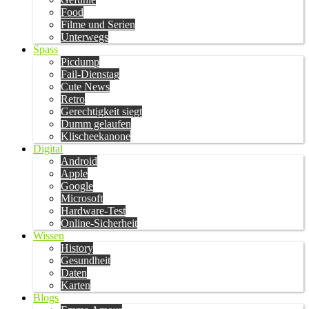
Food
Filme und Serien
Unterwegs
Spass
Picdump
Fail-Dienstag
Cute News
Retro
Gerechtigkeit siegt
Dumm gelaufen
Klischeekanone
Digital
Android
Apple
Google
Microsoft
Hardware-Test
Online-Sicherheit
Wissen
History
Gesundheit
Daten
Karten
Blogs