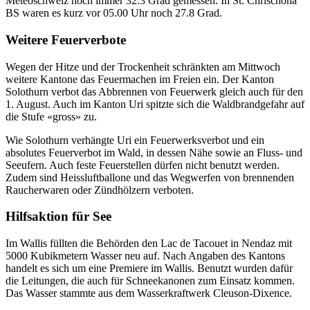
Meteoschweiz noch immer 32.3 Grad gemessen. In St. Chrischona
BS waren es kurz vor 05.00 Uhr noch 27.8 Grad.
Weitere Feuerverbote
Wegen der Hitze und der Trockenheit schränkten am Mittwoch
weitere Kantone das Feuermachen im Freien ein. Der Kanton
Solothurn verbot das Abbrennen von Feuerwerk gleich auch für den
1. August. Auch im Kanton Uri spitzte sich die Waldbrandgefahr auf
die Stufe «gross» zu.
Wie Solothurn verhängte Uri ein Feuerwerksverbot und ein
absolutes Feuerverbot im Wald, in dessen Nähe sowie an Fluss- und
Seeufern. Auch feste Feuerstellen dürfen nicht benutzt werden.
Zudem sind Heissluftballone und das Wegwerfen von brennenden
Raucherwaren oder Zündhölzern verboten.
Hilfsaktion für See
Im Wallis füllten die Behörden den Lac de Tacouet in Nendaz mit
5000 Kubikmetern Wasser neu auf. Nach Angaben des Kantons
handelt es sich um eine Premiere im Wallis. Benutzt wurden dafür
die Leitungen, die auch für Schneekanonen zum Einsatz kommen.
Das Wasser stammte aus dem Wasserkraftwerk Cleuson-Dixence.