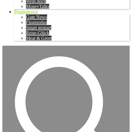
Wein doch
MoneyTalks
Promotionen
Gute News
Flugmodus
Smart gespart
Reise-Glück
Meat & Greet