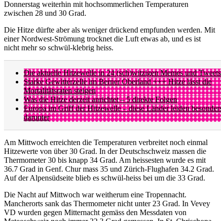
Donnerstag weiterhin mit hochsommerlichen Temperaturen
zwischen 28 und 30 Grad.
Die Hitze dürfte aber als weniger drückend empfunden werden. Mit
einer Nordwest-Strömung trocknet die Luft etwas ab, und es ist
nicht mehr so schwül-klebrig heiss.
Die aktuelle Hitzewelle in 24 (sch)witzigen Memes und Tweets
Starke Gewitterzelle im Berner Oberland +++ Hitze lässt die
Mortalitätsraten steigen
Was die Hitze derzeit anrichtet – 5 direkte Folgen
Europa im Griff der Hitzewelle – diese Länder leiden besonder
darunter
Am Mittwoch erreichten die Temperaturen verbreitet noch einmal
Hitzewerte von über 30 Grad. In der Deutschschweiz massen die
Thermometer 30 bis knapp 34 Grad. Am heissesten wurde es mit
36.7 Grad in Genf. Chur mass 35 und Zürich-Flughafen 34.2 Grad.
Auf der Alpensüdseite blieb es schwül-heiss bei um die 33 Grad.
Die Nacht auf Mittwoch war weitherum eine Tropennacht.
Mancherorts sank das Thermometer nicht unter 23 Grad. In Vevey
VD wurden gegen Mitternacht gemäss den Messdaten von