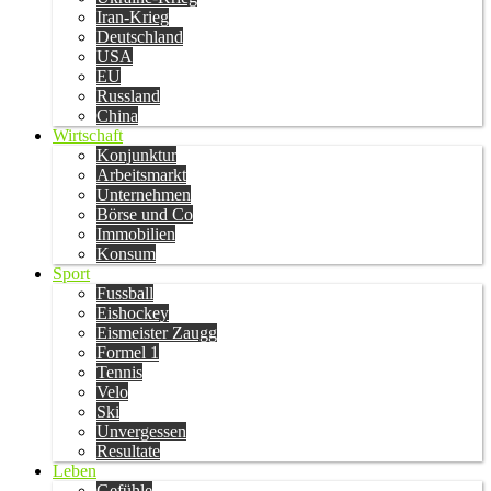
Iran-Krieg
Deutschland
USA
EU
Russland
China
Wirtschaft
Konjunktur
Arbeitsmarkt
Unternehmen
Börse und Co
Immobilien
Konsum
Sport
Fussball
Eishockey
Eismeister Zaugg
Formel 1
Tennis
Velo
Ski
Unvergessen
Resultate
Leben
Gefühle