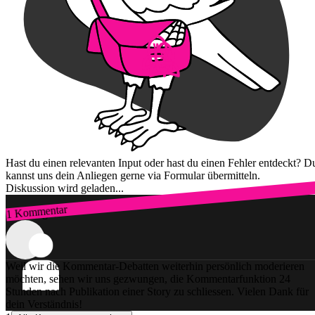
Hast du einen relevanten Input oder hast du einen Fehler entdeckt? D
kannst uns dein Anliegen gerne via Formular übermitteln.
Diskussion wird geladen...
1 Kommentar
Zum Login
Weil wir die Kommentar-Debatten weiterhin persönlich moderieren
möchten, sehen wir uns gezwungen, die Kommentarfunktion 24
Stunden nach Publikation einer Story zu schliessen. Vielen Dank für
dein Verständnis!