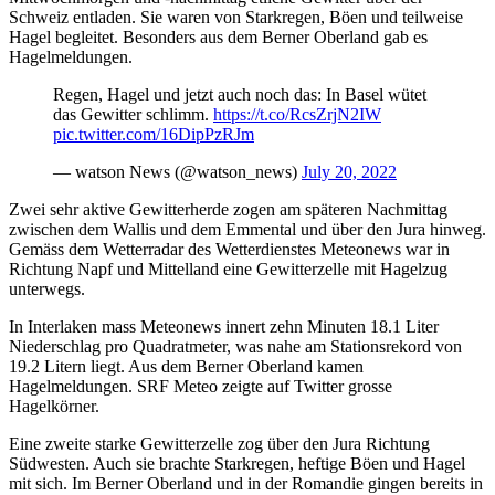
Schweiz entladen. Sie waren von Starkregen, Böen und teilweise
Hagel begleitet. Besonders aus dem Berner Oberland gab es
Hagelmeldungen.
Regen, Hagel und jetzt auch noch das: In Basel wütet
das Gewitter schlimm.
https://t.co/RcsZrjN2IW
pic.twitter.com/16DipPzRJm
— watson News (@watson_news)
July 20, 2022
Zwei sehr aktive Gewitterherde zogen am späteren Nachmittag
zwischen dem Wallis und dem Emmental und über den Jura hinweg.
Gemäss dem Wetterradar des Wetterdienstes Meteonews war in
Richtung Napf und Mittelland eine Gewitterzelle mit Hagelzug
unterwegs.
In Interlaken mass Meteonews innert zehn Minuten 18.1 Liter
Niederschlag pro Quadratmeter, was nahe am Stationsrekord von
19.2 Litern liegt. Aus dem Berner Oberland kamen
Hagelmeldungen. SRF Meteo zeigte auf Twitter grosse
Hagelkörner.
Eine zweite starke Gewitterzelle zog über den Jura Richtung
Südwesten. Auch sie brachte Starkregen, heftige Böen und Hagel
mit sich. Im Berner Oberland und in der Romandie gingen bereits in