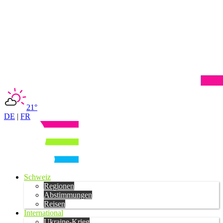
21°
DE
|
FR
Schweiz
Regionen
Abstimmungen
Reisen
International
Ukraine-Krieg