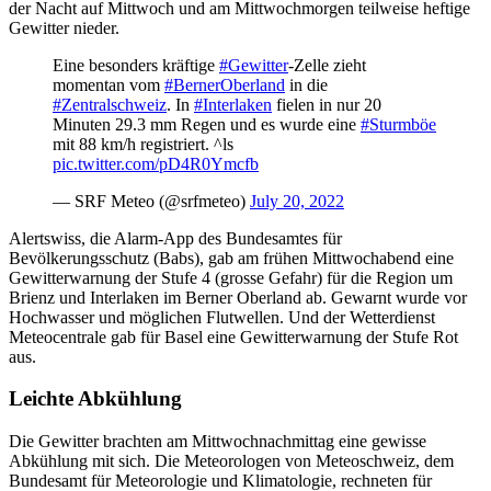
der Nacht auf Mittwoch und am Mittwochmorgen teilweise heftige
Gewitter nieder.
Eine besonders kräftige
#Gewitter
-Zelle zieht
momentan vom
#BernerOberland
in die
#Zentralschweiz
. In
#Interlaken
fielen in nur 20
Minuten 29.3 mm Regen und es wurde eine
#Sturmböe
mit 88 km/h registriert. ^ls
pic.twitter.com/pD4R0Ymcfb
— SRF Meteo (@srfmeteo)
July 20, 2022
Alertswiss, die Alarm-App des Bundesamtes für
Bevölkerungsschutz (Babs), gab am frühen Mittwochabend eine
Gewitterwarnung der Stufe 4 (grosse Gefahr) für die Region um
Brienz und Interlaken im Berner Oberland ab. Gewarnt wurde vor
Hochwasser und möglichen Flutwellen. Und der Wetterdienst
Meteocentrale gab für Basel eine Gewitterwarnung der Stufe Rot
aus.
Leichte Abkühlung
Die Gewitter brachten am Mittwochnachmittag eine gewisse
Abkühlung mit sich. Die Meteorologen von Meteoschweiz, dem
Bundesamt für Meteorologie und Klimatologie, rechneten für