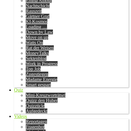
Emma Amour
Nachtschicht
Rauszeit
Gärtner Graf
KI-Kosmos
Loading …
Down by Law
Move on up
Watts On
Rat der Weisen
MoneyTalks
Sektenblog
Work in Progress
Top Job
Zugestiegen
Madame Energie
Smart gespart
Quiz
Mini-Kreuzworträtsel
Quizz den Huber
Quizzticle
Aufgedeckt
Videos
Reportagen
Fragenbot