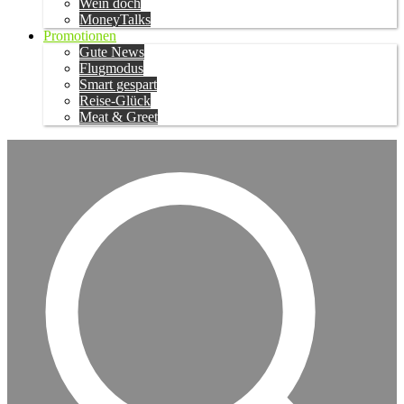
Wein doch
MoneyTalks
Promotionen
Gute News
Flugmodus
Smart gespart
Reise-Glück
Meat & Greet