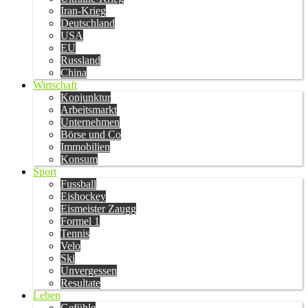
Iran-Krieg
Deutschland
USA
EU
Russland
China
Wirtschaft
Konjunktur
Arbeitsmarkt
Unternehmen
Börse und Co
Immobilien
Konsum
Sport
Fussball
Eishockey
Eismeister Zaugg
Formel 1
Tennis
Velo
Ski
Unvergessen
Resultate
Leben
Gefühle