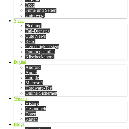
Food
Filme und Serien
Unterwegs
Spass
Picdump
Fail-Dienstag
Cute News
Retro
Gerechtigkeit siegt
Dumm gelaufen
Klischeekanone
Digital
Android
Apple
Google
Microsoft
Hardware-Test
Online-Sicherheit
Wissen
History
Gesundheit
Daten
Karten
Blogs