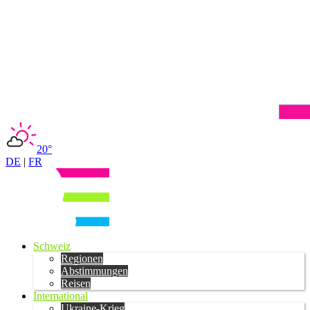
20°
DE
|
FR
Schweiz
Regionen
Abstimmungen
Reisen
International
Ukraine-Krieg