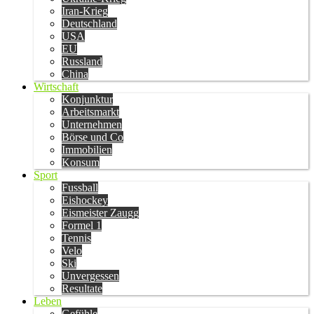
Iran-Krieg
Deutschland
USA
EU
Russland
China
Wirtschaft
Konjunktur
Arbeitsmarkt
Unternehmen
Börse und Co
Immobilien
Konsum
Sport
Fussball
Eishockey
Eismeister Zaugg
Formel 1
Tennis
Velo
Ski
Unvergessen
Resultate
Leben
Gefühle