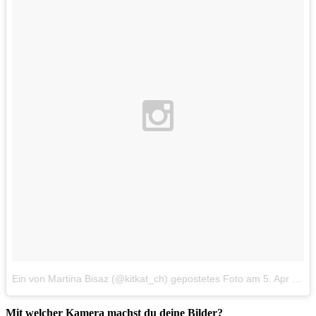
Ein von Martina Bisaz (@kitkat_ch) gepostetes Foto
am
5. Apr 2015 um 11:14 Uhr
Mit welcher Kamera machst du deine Bilder?