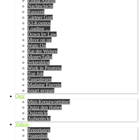
Emma Amour
Nachtschicht
Rauszeit
Gärtner Graf
KI-Kosmos
Loading …
Down by Law
Move on up
Watts On
Rat der Weisen
MoneyTalks
Sektenblog
Work in Progress
Top Job
Zugestiegen
Madame Energie
Smart gespart
Quiz
Mini-Kreuzworträtsel
Quizz den Huber
Quizzticle
Aufgedeckt
Videos
Reportagen
Fragenbot