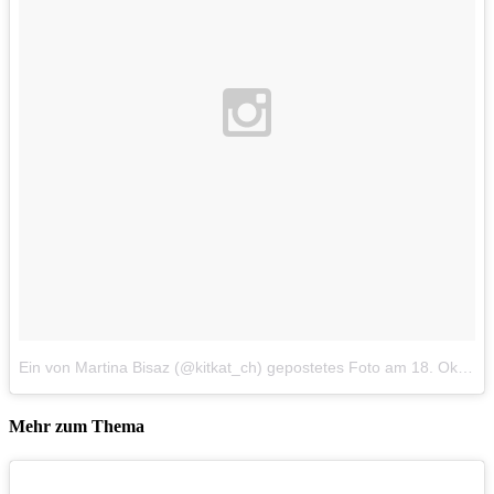
Ein von Martina Bisaz (@kitkat_ch) gepostetes Foto
am
18. Okt 2014 um 7:34 Uhr
Mehr zum Thema