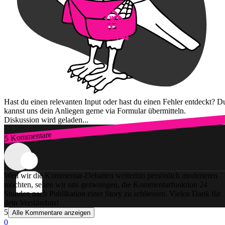
Hast du einen relevanten Input oder hast du einen Fehler entdeckt? D
kannst uns dein Anliegen gerne via Formular übermitteln.
Diskussion wird geladen...
5 Kommentare
Zum Login
Weil wir die Kommentar-Debatten weiterhin persönlich moderieren
möchten, sehen wir uns gezwungen, die Kommentarfunktion 24
Stunden nach Publikation einer Story zu schliessen. Vielen Dank für
dein Verständnis!
5
Alle Kommentare anzeigen
0