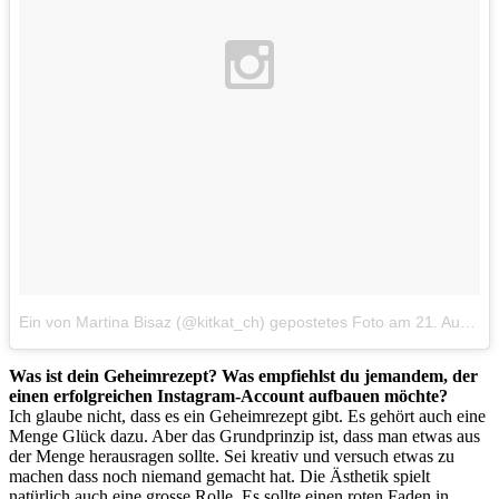
Ein von Martina Bisaz (@kitkat_ch) gepostetes Foto
am
21. Aug 2014 um 21:36 Uhr
Was ist dein Geheimrezept? Was empfiehlst du jemandem, der
einen erfolgreichen Instagram-Account aufbauen möchte?
Ich glaube nicht, dass es ein Geheimrezept gibt. Es gehört auch eine
Menge Glück dazu. Aber das Grundprinzip ist, dass man etwas aus
der Menge herausragen sollte. Sei kreativ und versuch etwas zu
machen dass noch niemand gemacht hat. Die Ästhetik spielt
natürlich auch eine grosse Rolle. Es sollte einen roten Faden in