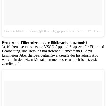
Ein von Martina Bisaz (@kitkat_ch) gepostetes Foto
am
21. Okt 2014 um 21:12 Uhr
Benutzt du Filter oder andere Bildbearbeitungstools?
Ja, ich benutze meistens die VSCO App und Snapseed für Filter und
Bearbeitung, und Retouch um störende Elemente im Bild zu
kaschieren. Aber die Bearbeitungswerkzeuge der Instagram-App
wurden in den letzen Monaten immer besser und ich benutze sie
ziemlich oft.