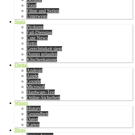
Food
Filme und Serien
Unterwegs
Spass
Picdump
Fail-Dienstag
Cute News
Retro
Gerechtigkeit siegt
Dumm gelaufen
Klischeekanone
Digital
Android
Apple
Google
Microsoft
Hardware-Test
Online-Sicherheit
Wissen
History
Gesundheit
Daten
Karten
Blogs