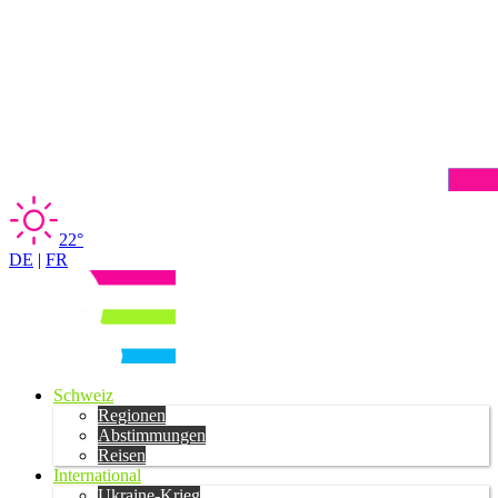
22°
DE
|
FR
Schweiz
Regionen
Abstimmungen
Reisen
International
Ukraine-Krieg