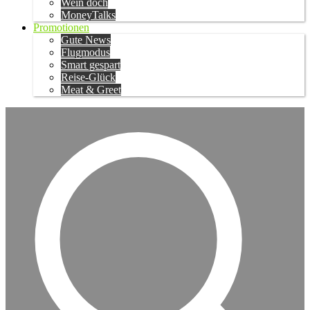
Wein doch
MoneyTalks
Promotionen
Gute News
Flugmodus
Smart gespart
Reise-Glück
Meat & Greet