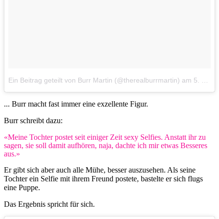
Ein Beitrag geteilt von Burr Martin (@therealburrmartin)
am
5. Jun 2016 um 21:59 Uhr
... Burr macht fast immer eine exzellente Figur.
Burr schreibt dazu:
«Meine Tochter postet seit einiger Zeit sexy Selfies. Anstatt ihr zu
sagen, sie soll damit aufhören, naja, dachte ich mir etwas Besseres
aus.»
Er gibt sich aber auch alle Mühe, besser auszusehen. Als seine
Tochter ein Selfie mit ihrem Freund postete, bastelte er sich flugs
eine Puppe.
Das Ergebnis spricht für sich.