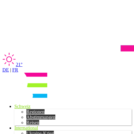
21°
DE
|
FR
Schweiz
Regionen
Abstimmungen
Reisen
International
Ukraine-Krieg