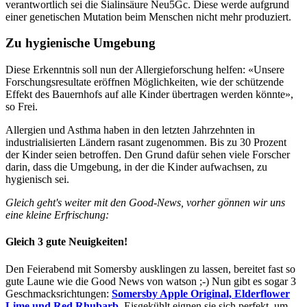
verantwortlich sei die Sialinsäure Neu5Gc. Diese werde aufgrund
einer genetischen Mutation beim Menschen nicht mehr produziert.
Zu hygienische Umgebung
Diese Erkenntnis soll nun der Allergieforschung helfen: «Unsere
Forschungsresultate eröffnen Möglichkeiten, wie der schützende
Effekt des Bauernhofs auf alle Kinder übertragen werden könnte»,
so Frei.
Allergien und Asthma haben in den letzten Jahrzehnten in
industrialisierten Ländern rasant zugenommen. Bis zu 30 Prozent
der Kinder seien betroffen. Den Grund dafür sehen viele Forscher
darin, dass die Umgebung, in der die Kinder aufwachsen, zu
hygienisch sei.
Gleich geht's weiter mit den Good-News, vorher gönnen wir uns
eine kleine Erfrischung:
Gleich 3 gute Neuigkeiten!
Den Feierabend mit Somersby ausklingen zu lassen, bereitet fast so
gute Laune wie die Good News von watson ;-) Nun gibt es sogar 3
Geschmacksrichtungen:
Somersby Apple Original, Elderflower
Lime und Red Rhubarb.
Eisgekühlt eignen sie sich perfekt, um