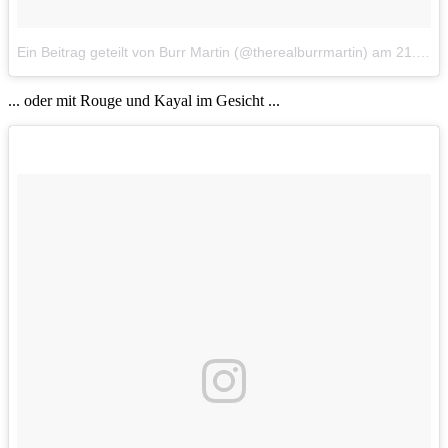
Ein Beitrag geteilt von Burr Martin (@therealburrmartin)
am
21. Jun 2016 um 19:21 Uhr
... oder mit Rouge und Kayal im Gesicht ...