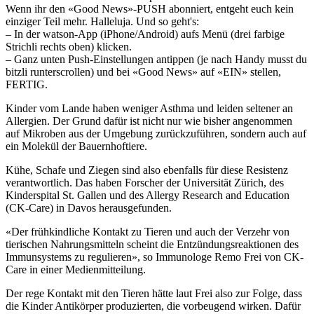
Wenn ihr den «Good News»-PUSH abonniert, entgeht euch kein
einziger Teil mehr. Halleluja. Und so geht's:
– In der watson-App (iPhone/Android) aufs Menü (drei farbige
Strichli rechts oben) klicken.
– Ganz unten Push-Einstellungen antippen (je nach Handy musst du
bitzli runterscrollen) und bei «Good News» auf «EIN» stellen,
FERTIG.
Kinder vom Lande haben weniger Asthma und leiden seltener an
Allergien. Der Grund dafür ist nicht nur wie bisher angenommen
auf Mikroben aus der Umgebung zurückzuführen, sondern auch auf
ein Molekül der Bauernhoftiere.
Kühe, Schafe und Ziegen sind also ebenfalls für diese Resistenz
verantwortlich. Das haben Forscher der Universität Zürich, des
Kinderspital St. Gallen und des Allergy Research and Education
(CK-Care) in Davos herausgefunden.
«Der frühkindliche Kontakt zu Tieren und auch der Verzehr von
tierischen Nahrungsmitteln scheint die Entzündungsreaktionen des
Immunsystems zu regulieren», so Immunologe Remo Frei von CK-
Care in einer Medienmitteilung.
Der rege Kontakt mit den Tieren hätte laut Frei also zur Folge, dass
die Kinder Antikörper produzierten, die vorbeugend wirken. Dafür