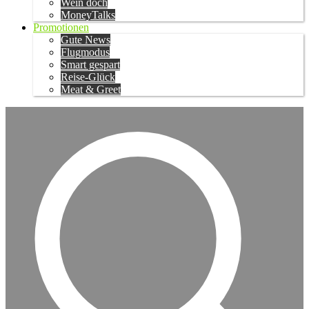
Wein doch
MoneyTalks
Promotionen
Gute News
Flugmodus
Smart gespart
Reise-Glück
Meat & Greet