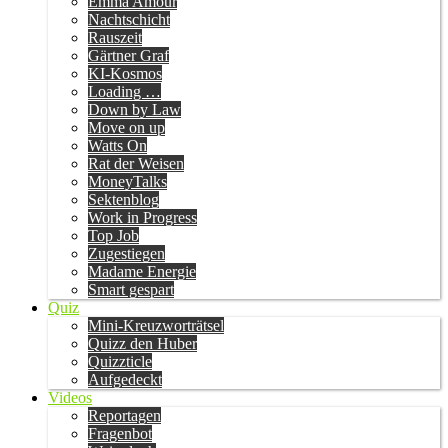
Emma Amour
Nachtschicht
Rauszeit
Gärtner Graf
KI-Kosmos
Loading …
Down by Law
Move on up
Watts On
Rat der Weisen
MoneyTalks
Sektenblog
Work in Progress
Top Job
Zugestiegen
Madame Energie
Smart gespart
Quiz
Mini-Kreuzworträtsel
Quizz den Huber
Quizzticle
Aufgedeckt
Videos
Reportagen
Fragenbot