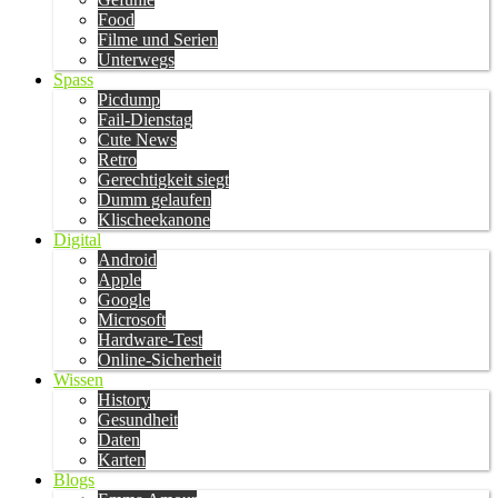
Food
Filme und Serien
Unterwegs
Spass
Picdump
Fail-Dienstag
Cute News
Retro
Gerechtigkeit siegt
Dumm gelaufen
Klischeekanone
Digital
Android
Apple
Google
Microsoft
Hardware-Test
Online-Sicherheit
Wissen
History
Gesundheit
Daten
Karten
Blogs