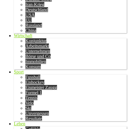
Iran-Krieg
Deutschland
USA
EU
Russland
China
Wirtschaft
Konjunktur
Arbeitsmarkt
Unternehmen
Börse und Co
Immobilien
Konsum
Sport
Fussball
Eishockey
Eismeister Zaugg
Formel 1
Tennis
Velo
Ski
Unvergessen
Resultate
Leben
Gefühle