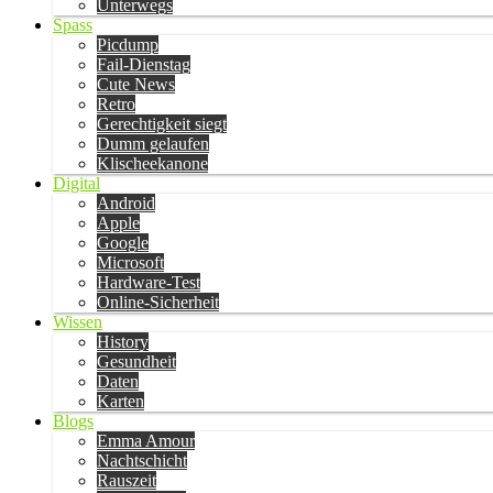
Unterwegs
Spass
Picdump
Fail-Dienstag
Cute News
Retro
Gerechtigkeit siegt
Dumm gelaufen
Klischeekanone
Digital
Android
Apple
Google
Microsoft
Hardware-Test
Online-Sicherheit
Wissen
History
Gesundheit
Daten
Karten
Blogs
Emma Amour
Nachtschicht
Rauszeit