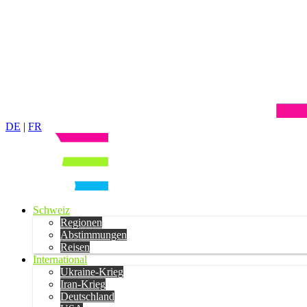
DE
|
FR
Schweiz
Regionen
Abstimmungen
Reisen
International
Ukraine-Krieg
Iran-Krieg
Deutschland