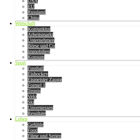
USA
EU
Russland
China
Wirtschaft
Konjunktur
Arbeitsmarkt
Unternehmen
Börse und Co
Immobilien
Konsum
Sport
Fussball
Eishockey
Eismeister Zaugg
Formel 1
Tennis
Velo
Ski
Unvergessen
Resultate
Leben
Gefühle
Food
Filme und Serien