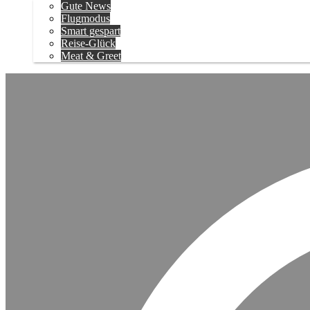
Gute News
Flugmodus
Smart gespart
Reise-Glück
Meat & Greet