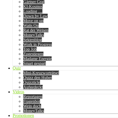
Gärtner Graf
KI-Kosmos
Loading …
Down by Law
Move on up
Watts On
Rat der Weisen
MoneyTalks
Sektenblog
Work in Progress
Top Job
Zugestiegen
Madame Energie
Smart gespart
Quiz
Mini-Kreuzworträtsel
Quizz den Huber
Quizzticle
Aufgedeckt
Videos
Reportagen
Fragenbot
Wein doch
MoneyTalks
Promotionen