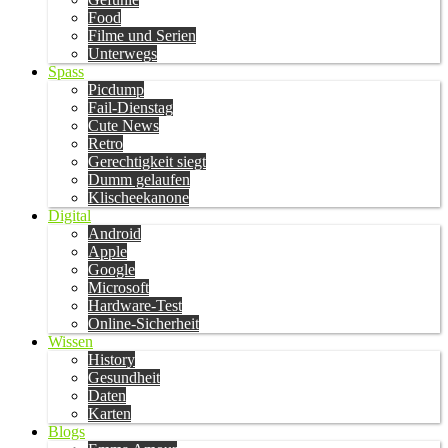
Food
Filme und Serien
Unterwegs
Spass
Picdump
Fail-Dienstag
Cute News
Retro
Gerechtigkeit siegt
Dumm gelaufen
Klischeekanone
Digital
Android
Apple
Google
Microsoft
Hardware-Test
Online-Sicherheit
Wissen
History
Gesundheit
Daten
Karten
Blogs