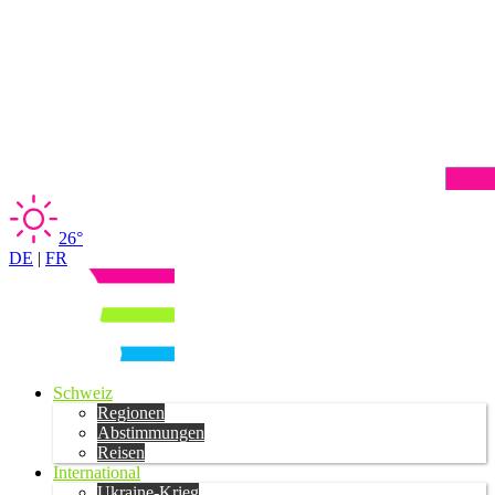
26°
DE
|
FR
Schweiz
Regionen
Abstimmungen
Reisen
International
Ukraine-Krieg