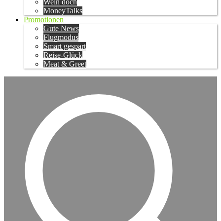
Wein doch
MoneyTalks
Promotionen
Gute News
Flugmodus
Smart gespart
Reise-Glück
Meat & Greet