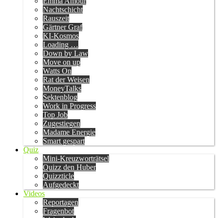
Emma Amour
Nachtschicht
Rauszeit
Gärtner Graf
KI-Kosmos
Loading …
Down by Law
Move on up
Watts On
Rat der Weisen
MoneyTalks
Sektenblog
Work in Progress
Top Job
Zugestiegen
Madame Energie
Smart gespart
Quiz
Mini-Kreuzworträtsel
Quizz den Huber
Quizzticle
Aufgedeckt
Videos
Reportagen
Fragenbot