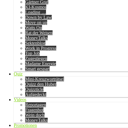
Gärtner Graf
KI-Kosmos
Loading …
Down by Law
Move on up
Watts On
Rat der Weisen
MoneyTalks
Sektenblog
Work in Progress
Top Job
Zugestiegen
Madame Energie
Smart gespart
Quiz
Mini-Kreuzworträtsel
Quizz den Huber
Quizzticle
Aufgedeckt
Videos
Reportagen
Fragenbot
Wein doch
MoneyTalks
Promotionen