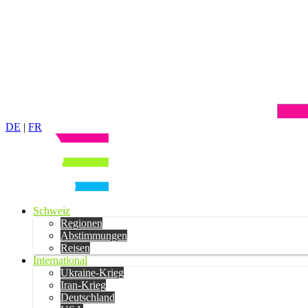
DE
|
FR
Schweiz
Regionen
Abstimmungen
Reisen
International
Ukraine-Krieg
Iran-Krieg
Deutschland