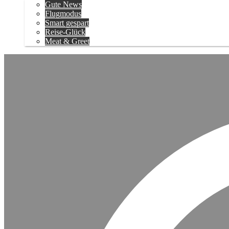
Gute News
Flugmodus
Smart gespart
Reise-Glück
Meat & Greet