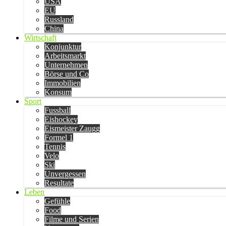
USA
EU
Russland
China
Wirtschaft
Konjunktur
Arbeitsmarkt
Unternehmen
Börse und Co
Immobilien
Konsum
Sport
Fussball
Eishockey
Eismeister Zaugg
Formel 1
Tennis
Velo
Ski
Unvergessen
Resultate
Leben
Gefühle
Food
Filme und Serien