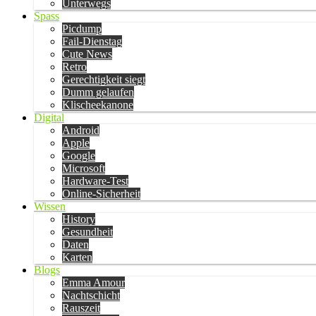
Unterwegs
Spass
Picdump
Fail-Dienstag
Cute News
Retro
Gerechtigkeit siegt
Dumm gelaufen
Klischeekanone
Digital
Android
Apple
Google
Microsoft
Hardware-Test
Online-Sicherheit
Wissen
History
Gesundheit
Daten
Karten
Blogs
Emma Amour
Nachtschicht
Rauszeit