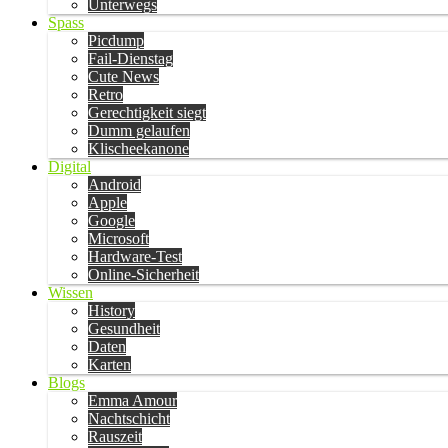
Unterwegs
Spass
Picdump
Fail-Dienstag
Cute News
Retro
Gerechtigkeit siegt
Dumm gelaufen
Klischeekanone
Digital
Android
Apple
Google
Microsoft
Hardware-Test
Online-Sicherheit
Wissen
History
Gesundheit
Daten
Karten
Blogs
Emma Amour
Nachtschicht
Rauszeit