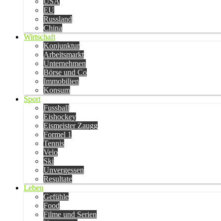
USA
EU
Russland
China
Wirtschaft
Konjunktur
Arbeitsmarkt
Unternehmen
Börse und Co
Immobilien
Konsum
Sport
Fussball
Eishockey
Eismeister Zaugg
Formel 1
Tennis
Velo
Ski
Unvergessen
Resultate
Leben
Gefühle
Food
Filme und Serien