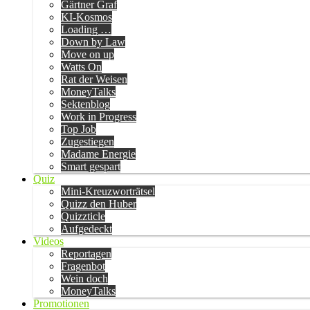
Gärtner Graf
KI-Kosmos
Loading …
Down by Law
Move on up
Watts On
Rat der Weisen
MoneyTalks
Sektenblog
Work in Progress
Top Job
Zugestiegen
Madame Energie
Smart gespart
Quiz
Mini-Kreuzworträtsel
Quizz den Huber
Quizzticle
Aufgedeckt
Videos
Reportagen
Fragenbot
Wein doch
MoneyTalks
Promotionen