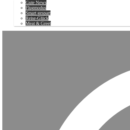
Gute News
Flugmodus
Smart gespart
Reise-Glück
Meat & Greet