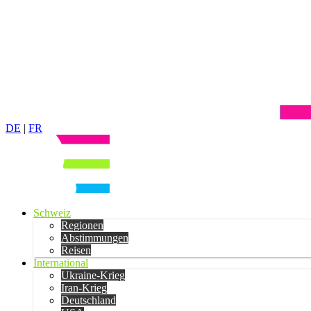
DE
|
FR
Schweiz
Regionen
Abstimmungen
Reisen
International
Ukraine-Krieg
Iran-Krieg
Deutschland