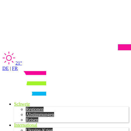
21°
DE
|
FR
Schweiz
Regionen
Abstimmungen
Reisen
International
Ukraine-Krieg