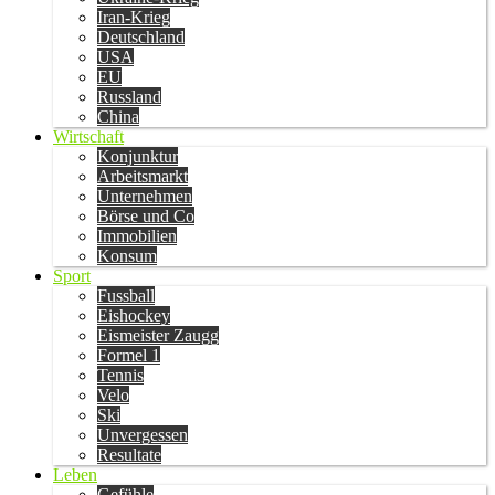
Iran-Krieg
Deutschland
USA
EU
Russland
China
Wirtschaft
Konjunktur
Arbeitsmarkt
Unternehmen
Börse und Co
Immobilien
Konsum
Sport
Fussball
Eishockey
Eismeister Zaugg
Formel 1
Tennis
Velo
Ski
Unvergessen
Resultate
Leben
Gefühle