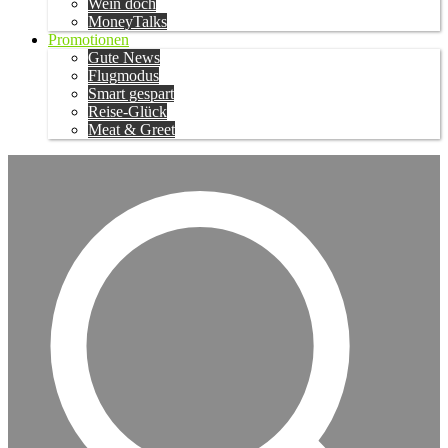
Wein doch
MoneyTalks
Promotionen
Gute News
Flugmodus
Smart gespart
Reise-Glück
Meat & Greet