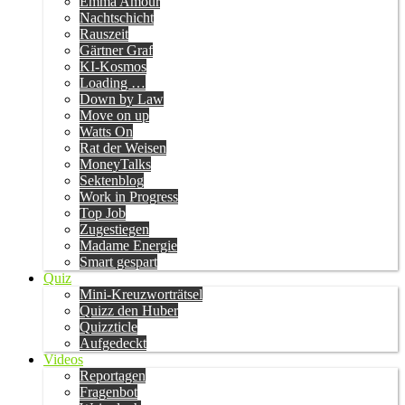
Emma Amour
Nachtschicht
Rauszeit
Gärtner Graf
KI-Kosmos
Loading …
Down by Law
Move on up
Watts On
Rat der Weisen
MoneyTalks
Sektenblog
Work in Progress
Top Job
Zugestiegen
Madame Energie
Smart gespart
Quiz
Mini-Kreuzworträtsel
Quizz den Huber
Quizzticle
Aufgedeckt
Videos
Reportagen
Fragenbot