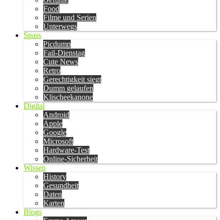
Food
Filme und Serien
Unterwegs
Spass
Picdump
Fail-Dienstag
Cute News
Retro
Gerechtigkeit siegt
Dumm gelaufen
Klischeekanone
Digital
Android
Apple
Google
Microsoft
Hardware-Test
Online-Sicherheit
Wissen
History
Gesundheit
Daten
Karten
Blogs