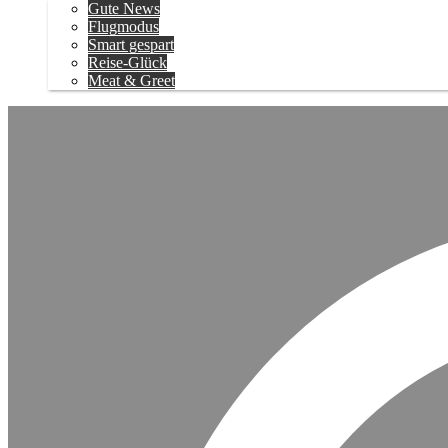
Gute News
Flugmodus
Smart gespart
Reise-Glück
Meat & Greet