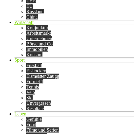
USA
EU
Russland
China
Wirtschaft
Konjunktur
Arbeitsmarkt
Unternehmen
Börse und Co
Immobilien
Konsum
Sport
Fussball
Eishockey
Eismeister Zaugg
Formel 1
Tennis
Velo
Ski
Unvergessen
Resultate
Leben
Gefühle
Food
Filme und Serien