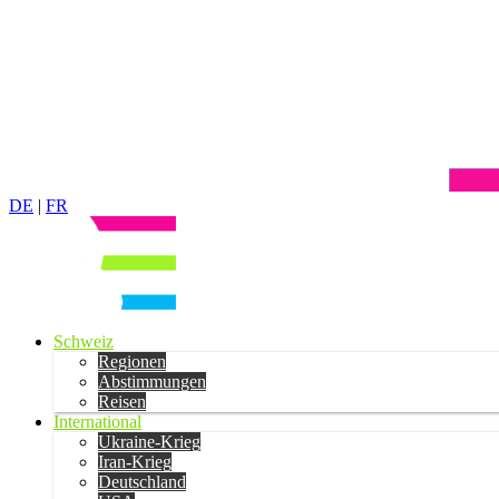
DE
|
FR
Schweiz
Regionen
Abstimmungen
Reisen
International
Ukraine-Krieg
Iran-Krieg
Deutschland