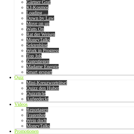
Gärtner Graf
KI-Kosmos
Loading …
Down by Law
Move on up
Watts On
Rat der Weisen
MoneyTalks
Sektenblog
Work in Progress
Top Job
Zugestiegen
Madame Energie
Smart gespart
Quiz
Mini-Kreuzworträtsel
Quizz den Huber
Quizzticle
Aufgedeckt
Videos
Reportagen
Fragenbot
Wein doch
MoneyTalks
Promotionen