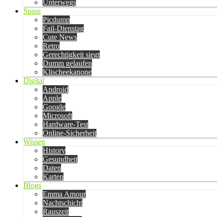
Unterwegs
Spass
Picdump
Fail-Dienstag
Cute News
Retro
Gerechtigkeit siegt
Dumm gelaufen
Klischeekanone
Digital
Android
Apple
Google
Microsoft
Hardware-Test
Online-Sicherheit
Wissen
History
Gesundheit
Daten
Karten
Blogs
Emma Amour
Nachtschicht
Rauszeit