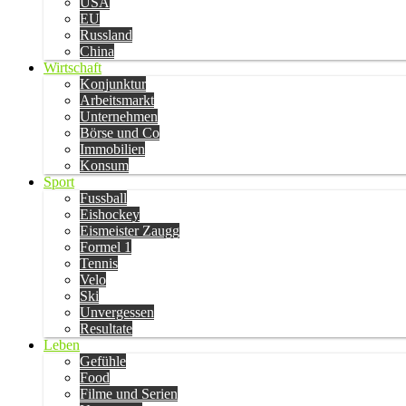
USA
EU
Russland
China
Wirtschaft
Konjunktur
Arbeitsmarkt
Unternehmen
Börse und Co
Immobilien
Konsum
Sport
Fussball
Eishockey
Eismeister Zaugg
Formel 1
Tennis
Velo
Ski
Unvergessen
Resultate
Leben
Gefühle
Food
Filme und Serien