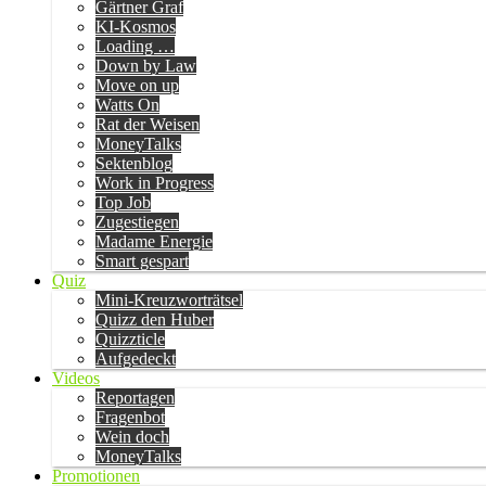
Gärtner Graf
KI-Kosmos
Loading …
Down by Law
Move on up
Watts On
Rat der Weisen
MoneyTalks
Sektenblog
Work in Progress
Top Job
Zugestiegen
Madame Energie
Smart gespart
Quiz
Mini-Kreuzworträtsel
Quizz den Huber
Quizzticle
Aufgedeckt
Videos
Reportagen
Fragenbot
Wein doch
MoneyTalks
Promotionen