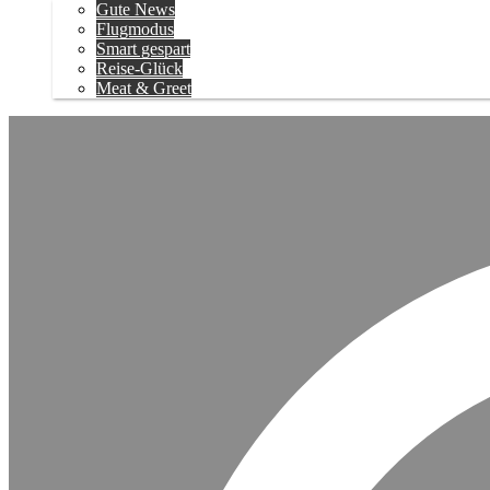
Gute News
Flugmodus
Smart gespart
Reise-Glück
Meat & Greet