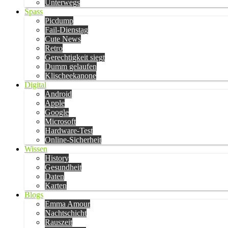
Unterwegs
Spass
Picdump
Fail-Dienstag
Cute News
Retro
Gerechtigkeit siegt
Dumm gelaufen
Klischeekanone
Digital
Android
Apple
Google
Microsoft
Hardware-Test
Online-Sicherheit
Wissen
History
Gesundheit
Daten
Karten
Blogs
Emma Amour
Nachtschicht
Rauszeit