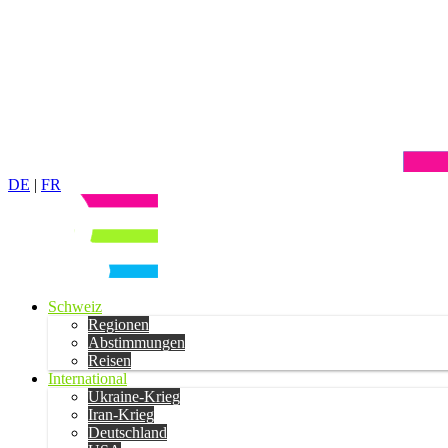
DE
|
FR
Schweiz
Regionen
Abstimmungen
Reisen
International
Ukraine-Krieg
Iran-Krieg
Deutschland