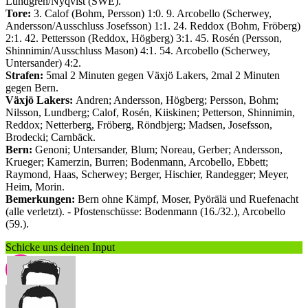
Lundgren/Nyqvist (SWE).
Tore:
3. Calof (Bohm, Persson) 1:0. 9. Arcobello (Scherwey,
Andersson/Ausschluss Josefsson) 1:1. 24. Reddox (Bohm, Fröberg)
2:1. 42. Pettersson (Reddox, Högberg) 3:1. 45. Rosén (Persson,
Shinnimin/Ausschluss Mason) 4:1. 54. Arcobello (Scherwey,
Untersander) 4:2.
Strafen:
5mal 2 Minuten gegen Växjö Lakers, 2mal 2 Minuten
gegen Bern.
Växjö Lakers:
Andren; Andersson, Högberg; Persson, Bohm;
Nilsson, Lundberg; Calof, Rosén, Kiiskinen; Petterson, Shinnimin,
Reddox; Netterberg, Fröberg, Röndbjerg; Madsen, Josefsson,
Brodecki; Carnbäck.
Bern:
Genoni; Untersander, Blum; Noreau, Gerber; Andersson,
Krueger; Kamerzin, Burren; Bodenmann, Arcobello, Ebbett;
Raymond, Haas, Scherwey; Berger, Hischier, Randegger; Meyer,
Heim, Morin.
Bemerkungen:
Bern ohne Kämpf, Moser, Pyörälä und Ruefenacht
(alle verletzt). - Pfostenschüsse: Bodenmann (16./32.), Arcobello
(59.).
Schicke uns deinen Input