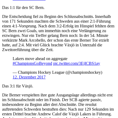
Das 1:1 für den SC Bern.
Die Entscheidung fiel zu Beginn des Schlussabschnitts. Innerhalb
von 171 Sekunden machten die Schweden aus einer 2:1-Führung
einen 4:1-Vorsprung. Nach dem 3:2-Erfolg im Hinspiel fehlten dem
SC Bern zwei Goals, um immerhin noch eine Verlängerung zu
erzwingen. Nur ein Treffer gelang Bern noch: In der 54. Minute
verkürzte Mark Arcobello, der schon das erste Berner Tor erzielt
hatte, auf 2:4. Mit viel Glück brachte Växjö in Unterzahl die
Zweitoreführung über die Zeit.
Lakers move ahead on aggregate
#ChampionsGoBeyond
pic.twitter.com/3EjICBS1ay
— Champions Hockey League (@championshockey)
12. Dezember 2017
Das 3:1 für Växjö.
Die Berner verspielten ihre gute Ausgangslage allerdings nicht erst
im Schlussabschnitt oder im Finish. Der SCB agierte passiv,
insbesondere zu Beginn aller drei Abschnitte. Die resolut
auftretenden Schweden bestraften dies: Nach nur 129 Sekunden im
ersten Drittel brachte Andrew Calof die Växjö Lakers in Führung.