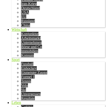
Iran-Krieg
Deutschland
USA
EU
Russland
China
Wirtschaft
Konjunktur
Arbeitsmarkt
Unternehmen
Börse und Co
Immobilien
Konsum
Sport
Fussball
Eishockey
Eismeister Zaugg
Formel 1
Tennis
Velo
Ski
Unvergessen
Resultate
Leben
Gefühle