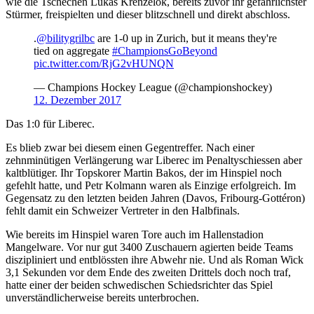
wie die Tschechen Lukas Krenzelok, bereits zuvor ihr gefährlichster
Stürmer, freispielten und dieser blitzschnell und direkt abschloss.
.
@bilitygrilbc
are 1-0 up in Zurich, but it means they're
tied on aggregate
#ChampionsGoBeyond
pic.twitter.com/RjG2vHUNQN
— Champions Hockey League (@championshockey)
12. Dezember 2017
Das 1:0 für Liberec.
Es blieb zwar bei diesem einen Gegentreffer. Nach einer
zehnminütigen Verlängerung war Liberec im Penaltyschiessen aber
kaltblütiger. Ihr Topskorer Martin Bakos, der im Hinspiel noch
gefehlt hatte, und Petr Kolmann waren als Einzige erfolgreich. Im
Gegensatz zu den letzten beiden Jahren (Davos, Fribourg-Gottéron)
fehlt damit ein Schweizer Vertreter in den Halbfinals.
Wie bereits im Hinspiel waren Tore auch im Hallenstadion
Mangelware. Vor nur gut 3400 Zuschauern agierten beide Teams
diszipliniert und entblössten ihre Abwehr nie. Und als Roman Wick
3,1 Sekunden vor dem Ende des zweiten Drittels doch noch traf,
hatte einer der beiden schwedischen Schiedsrichter das Spiel
unverständlicherweise bereits unterbrochen.