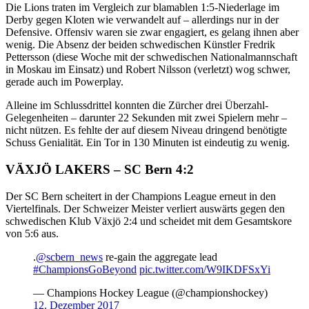
Die Lions traten im Vergleich zur blamablen 1:5-Niederlage im
Derby gegen Kloten wie verwandelt auf – allerdings nur in der
Defensive. Offensiv waren sie zwar engagiert, es gelang ihnen aber
wenig. Die Absenz der beiden schwedischen Künstler Fredrik
Pettersson (diese Woche mit der schwedischen Nationalmannschaft
in Moskau im Einsatz) und Robert Nilsson (verletzt) wog schwer,
gerade auch im Powerplay.
Alleine im Schlussdrittel konnten die Zürcher drei Überzahl-
Gelegenheiten – darunter 22 Sekunden mit zwei Spielern mehr –
nicht nützen. Es fehlte der auf diesem Niveau dringend benötigte
Schuss Genialität. Ein Tor in 130 Minuten ist eindeutig zu wenig.
VÄXJÖ LAKERS – SC Bern 4:2
Der SC Bern scheitert in der Champions League erneut in den
Viertelfinals. Der Schweizer Meister verliert auswärts gegen den
schwedischen Klub Växjö 2:4 und scheidet mit dem Gesamtskore
von 5:6 aus.
.
@scbern_news
re-gain the aggregate lead
#ChampionsGoBeyond
pic.twitter.com/W9IKDFSxYi
— Champions Hockey League (@championshockey)
12. Dezember 2017