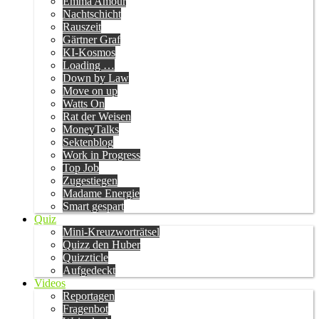
Emma Amour
Nachtschicht
Rauszeit
Gärtner Graf
KI-Kosmos
Loading …
Down by Law
Move on up
Watts On
Rat der Weisen
MoneyTalks
Sektenblog
Work in Progress
Top Job
Zugestiegen
Madame Energie
Smart gespart
Quiz
Mini-Kreuzworträtsel
Quizz den Huber
Quizzticle
Aufgedeckt
Videos
Reportagen
Fragenbot