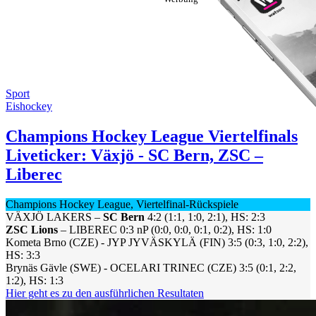
Sport
Eishockey
Champions Hockey League Viertelfinals
Liveticker: Växjö - SC Bern, ZSC –
Liberec
Champions Hockey League, Viertelfinal-Rückspiele
VÄXJÖ LAKERS –
SC Bern
4:2 (1:1, 1:0, 2:1), HS: 2:3
ZSC Lions
– LIBEREC 0:3 nP (0:0, 0:0, 0:1, 0:2), HS: 1:0
Kometa Brno (CZE) - JYP JYVÄSKYLÄ (FIN) 3:5 (0:3, 1:0, 2:2),
HS: 3:3
Brynäs Gävle (SWE) - OCELARI TRINEC (CZE) 3:5 (0:1, 2:2,
1:2), HS: 1:3
Hier geht es zu den ausführlichen Resultaten