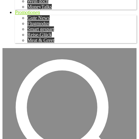
Wein doch
MoneyTalks
Promotionen
Gute News
Flugmodus
Smart gespart
Reise-Glück
Meat & Greet