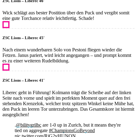
ZSC Lions – Liberec 46'
Wick schlägt aus bester Postition über den Puck und vergibt somit
eine gute Torchance relativ leichtfertig. Schade!
ZSC Lions – Liberec 45'
Nach einem wunderbaren Solo von Pestoni fliegen wieder die
Fetzen. Janus pariert, wird leicht angegangen – und prompt kommt
es zu einer weiteren Rudelbildung.
ZSC Lions – Liberec 41'
Liberec geht in Führung! Kolmann trägt die Scheibe auf der linken
Seite nach vorne und spielt im perfekten Moment quer auf den frei
stehenden Krenzelok, welcher trotz spitzem Winkel keine Mühe hat,
den Puck im leeren Tor unterzubringen. Das Gesamtskore ist hiermit
ausgeglichen!
.
@bilitygrilbc
are 1-0 up in Zurich, but it means they're
tied on aggregate
#ChampionsGoBeyond
pic.twitter.com/RjG2vHUNQN