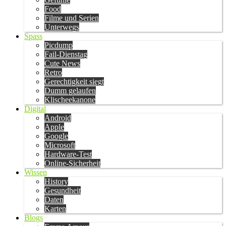
Food
Filme und Serien
Unterwegs
Spass
Picdump
Fail-Dienstag
Cute News
Retro
Gerechtigkeit siegt
Dumm gelaufen
Klischeekanone
Digital
Android
Apple
Google
Microsoft
Hardware-Test
Online-Sicherheit
Wissen
History
Gesundheit
Daten
Karten
Blogs