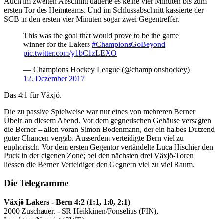
Auch im zweiten Abschnitt dauerte es keine vier Minuten bis zum
ersten Tor des Heimteams. Und im Schlussabschnitt kassierte der
SCB in den ersten vier Minuten sogar zwei Gegentreffer.
This was the goal that would prove to be the game
winner for the Lakers
#ChampionsGoBeyond
pic.twitter.com/y1bC1zLEXO
— Champions Hockey League (@championshockey)
12. Dezember 2017
Das 4:1 für Växjö.
Die zu passive Spielweise war nur eines von mehreren Berner
Übeln an diesem Abend. Vor dem gegnerischen Gehäuse versagten
die Berner – allen voran Simon Bodenmann, der ein halbes Dutzend
guter Chancen vergab. Ausserdem verteidigte Bern viel zu
euphorisch. Vor dem ersten Gegentor vertändelte Luca Hischier den
Puck in der eigenen Zone; bei den nächsten drei Växjö-Toren
liessen die Berner Verteidiger den Gegnern viel zu viel Raum.
Die Telegramme
Växjö Lakers - Bern 4:2 (1:1, 1:0, 2:1)
2000 Zuschauer. - SR Heikkinen/Fonselius (FIN),