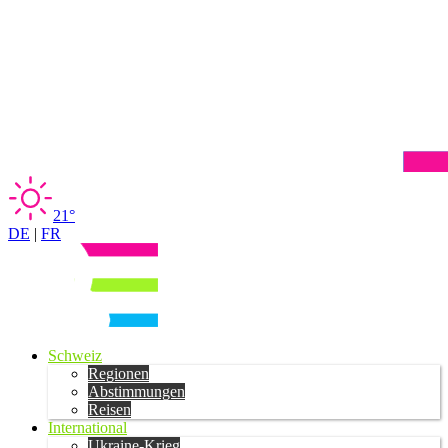
21°
DE
|
FR
Schweiz
Regionen
Abstimmungen
Reisen
International
Ukraine-Krieg