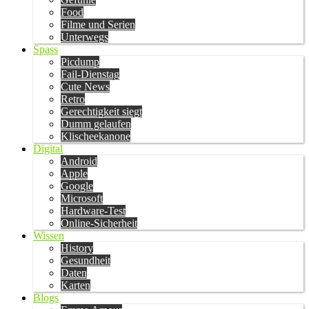
Food
Filme und Serien
Unterwegs
Spass
Picdump
Fail-Dienstag
Cute News
Retro
Gerechtigkeit siegt
Dumm gelaufen
Klischeekanone
Digital
Android
Apple
Google
Microsoft
Hardware-Test
Online-Sicherheit
Wissen
History
Gesundheit
Daten
Karten
Blogs