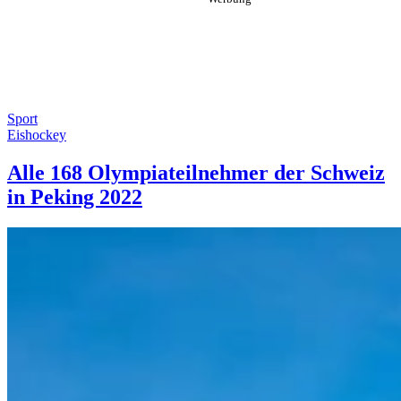
Sport
Eishockey
Alle 168 Olympiateilnehmer der Schweiz
in Peking 2022