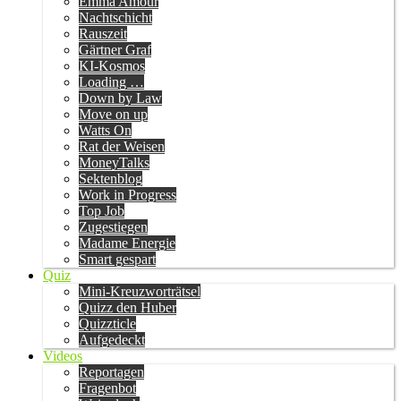
Emma Amour
Nachtschicht
Rauszeit
Gärtner Graf
KI-Kosmos
Loading …
Down by Law
Move on up
Watts On
Rat der Weisen
MoneyTalks
Sektenblog
Work in Progress
Top Job
Zugestiegen
Madame Energie
Smart gespart
Quiz
Mini-Kreuzworträtsel
Quizz den Huber
Quizzticle
Aufgedeckt
Videos
Reportagen
Fragenbot