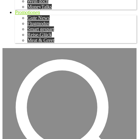
Wein doch
MoneyTalks
Promotionen
Gute News
Flugmodus
Smart gespart
Reise-Glück
Meat & Greet