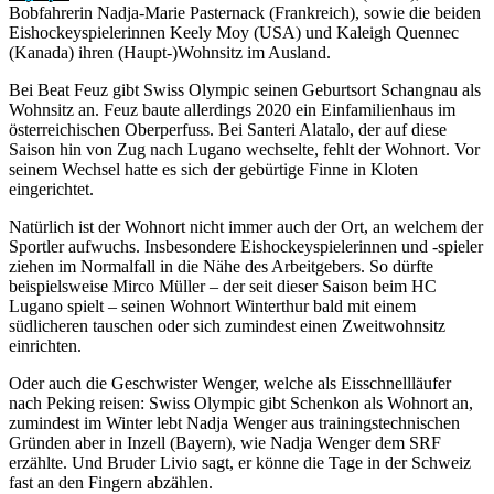
Bobfahrerin Nadja-Marie Pasternack (Frankreich), sowie die beiden
Eishockeyspielerinnen Keely Moy (USA) und Kaleigh Quennec
(Kanada) ihren (Haupt-)Wohnsitz im Ausland.
Bei Beat Feuz gibt Swiss Olympic seinen Geburtsort Schangnau als
Wohnsitz an. Feuz baute allerdings 2020 ein Einfamilienhaus im
österreichischen Oberperfuss. Bei Santeri Alatalo, der auf diese
Saison hin von Zug nach Lugano wechselte, fehlt der Wohnort. Vor
seinem Wechsel hatte es sich der gebürtige Finne in Kloten
eingerichtet.
Natürlich ist der Wohnort nicht immer auch der Ort, an welchem der
Sportler aufwuchs. Insbesondere Eishockeyspielerinnen und -spieler
ziehen im Normalfall in die Nähe des Arbeitgebers. So dürfte
beispielsweise Mirco Müller – der seit dieser Saison beim HC
Lugano spielt – seinen Wohnort Winterthur bald mit einem
südlicheren tauschen oder sich zumindest einen Zweitwohnsitz
einrichten.
Oder auch die Geschwister Wenger, welche als Eisschnellläufer
nach Peking reisen: Swiss Olympic gibt Schenkon als Wohnort an,
zumindest im Winter lebt Nadja Wenger aus trainingstechnischen
Gründen aber in Inzell (Bayern), wie Nadja Wenger dem SRF
erzählte. Und Bruder Livio sagt, er könne die Tage in der Schweiz
fast an den Fingern abzählen.