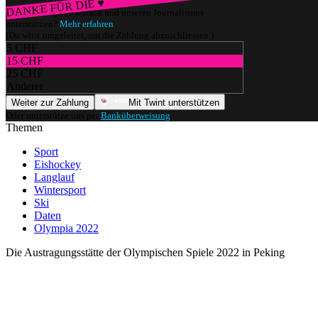
DANKE FÜR DIE ♥
Würdest du gerne watson und unseren Journalismus
unterstützen?
Mehr erfahren
(Du wirst umgeleitet, um die Zahlung abzuschliessen.)
5 CHF
15 CHF
25 CHF
Anderer
Weiter zur Zahlung
Mit Twint unterstützen
Oder unterstütze uns per
Banküberweisung
.
Themen
Sport
Eishockey
Langlauf
Wintersport
Ski
Daten
Olympia 2022
Die Austragungsstätte der Olympischen Spiele 2022 in Peking