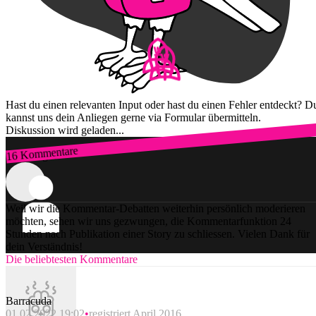
Hast du einen relevanten Input oder hast du einen Fehler entdeckt? D
kannst uns dein Anliegen gerne via Formular übermitteln.
Diskussion wird geladen...
16 Kommentare
Zum Login
Weil wir die Kommentar-Debatten weiterhin persönlich moderieren
möchten, sehen wir uns gezwungen, die Kommentarfunktion 24
Stunden nach Publikation einer Story zu schliessen. Vielen Dank für
dein Verständnis!
Die beliebtesten Kommentare
Barracuda
01.02.2022 19:02
registriert April 2016