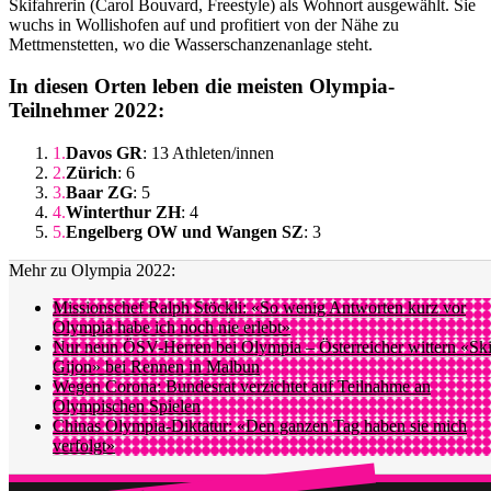
Skifahrerin (Carol Bouvard, Freestyle) als Wohnort ausgewählt. Sie
wuchs in Wollishofen auf und profitiert von der Nähe zu
Mettmenstetten, wo die Wasserschanzenanlage steht.
In diesen Orten leben die meisten Olympia-
Teilnehmer 2022:
Davos GR
: 13 Athleten/innen
Zürich
: 6
Baar ZG
: 5
Winterthur ZH
: 4
Engelberg OW und Wangen SZ
: 3
Mehr zu Olympia 2022:
Missionschef Ralph Stöckli: «So wenig Antworten kurz vor
Olympia habe ich noch nie erlebt»
Nur neun ÖSV-Herren bei Olympia – Österreicher wittern «Ski
Gijon» bei Rennen in Malbun
Wegen Corona: Bundesrat verzichtet auf Teilnahme an
Olympischen Spielen
Chinas Olympia-Diktatur: «Den ganzen Tag haben sie mich
verfolgt»