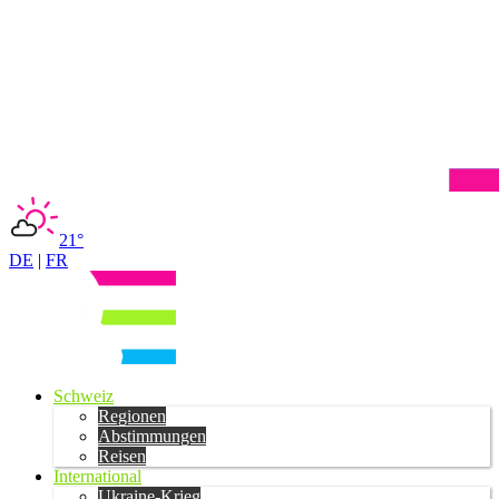
21°
DE
|
FR
Schweiz
Regionen
Abstimmungen
Reisen
International
Ukraine-Krieg