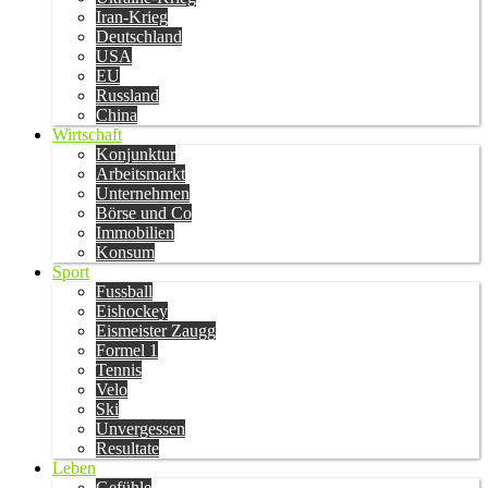
Iran-Krieg
Deutschland
USA
EU
Russland
China
Wirtschaft
Konjunktur
Arbeitsmarkt
Unternehmen
Börse und Co
Immobilien
Konsum
Sport
Fussball
Eishockey
Eismeister Zaugg
Formel 1
Tennis
Velo
Ski
Unvergessen
Resultate
Leben
Gefühle