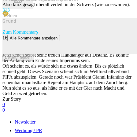
Also kurz gesagt überall verteilt in der Schweiz (wie zu erwarten).
31
3
Melden
Zum Kommentar
16
Alle Kommentare anzeigen
Die Schlinge um Infantinos Hals zieht sich zu
Wie ein Autokrat herrscht Gianni Infantino über den Weltfussball.
Jetzt gehen selbst seine treuen Handlanger auf Distanz. Es könnte
Beitrag melden
der Anfang vom Ende seines Imperiums sein.
Oft scheint es, als würde sich nie etwas ändern. Bis es plötzlich
schnell geht. Dieses Szenario scheint sich im Weltfussballverband
FIFA abzuspielen. Gerade noch war Präsident Gianni Infantino der
scheinbar unantastbare Regent am Hauptsitz auf dem Zürichberg.
Nun sieht es so aus, als hätte er es mit der Gier nach Macht und
Geld zu weit getrieben.
Zur Story
0
0
Newsletter
Werbung / PR