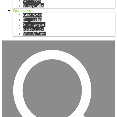
Wein doch
MoneyTalks
Promotionen
Gute News
Flugmodus
Smart gespart
Reise-Glück
Meat & Greet