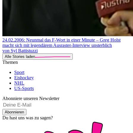
24.02.2006: Neunmal das F-Wort in einer Minute – Greg Holst
macht sich mit legendärem Ausraster-Interview unsterblich
von Syl Battistuzzi
Alle Stories laden
Themen
Sport
Eishockey
NHL
US-Sports
Abonniere unseren Newsletter
Abonnieren
Du hast uns was zu sagen?