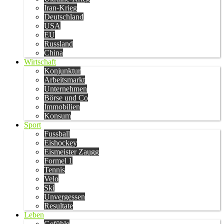
Iran-Krieg
Deutschland
USA
EU
Russland
China
Wirtschaft
Konjunktur
Arbeitsmarkt
Unternehmen
Börse und Co
Immobilien
Konsum
Sport
Fussball
Eishockey
Eismeister Zaugg
Formel 1
Tennis
Velo
Ski
Unvergessen
Resultate
Leben
Gefühle