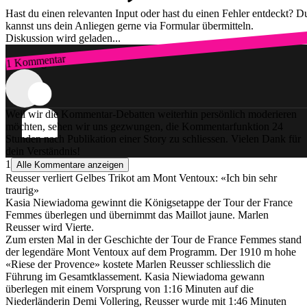
Hast du einen relevanten Input oder hast du einen Fehler entdeckt? D
kannst uns dein Anliegen gerne via Formular übermitteln.
Diskussion wird geladen...
1 Kommentar
Zum Login
Weil wir die Kommentar-Debatten weiterhin persönlich moderieren
möchten, sehen wir uns gezwungen, die Kommentarfunktion 24
Stunden nach Publikation einer Story zu schliessen. Vielen Dank für
dein Verständnis!
1
Alle Kommentare anzeigen
Reusser verliert Gelbes Trikot am Mont Ventoux: «Ich bin sehr
traurig»
Kasia Niewiadoma gewinnt die Königsetappe der Tour der France
Femmes überlegen und übernimmt das Maillot jaune. Marlen
Reusser wird Vierte.
Zum ersten Mal in der Geschichte der Tour de France Femmes stand
der legendäre Mont Ventoux auf dem Programm. Der 1910 m hohe
«Riese der Provence» kostete Marlen Reusser schliesslich die
Führung im Gesamtklassement. Kasia Niewiadoma gewann
überlegen mit einem Vorsprung von 1:16 Minuten auf die
Niederländerin Demi Vollering, Reusser wurde mit 1:46 Minuten