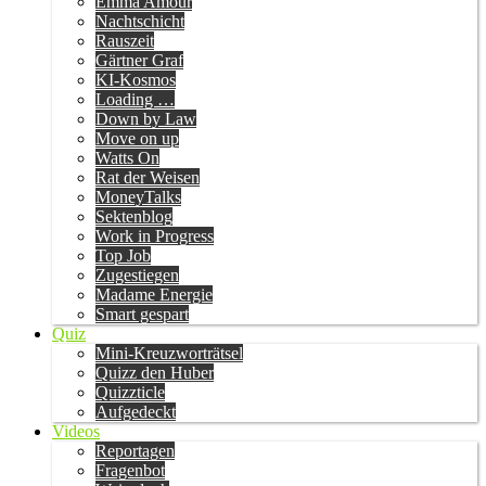
Emma Amour
Nachtschicht
Rauszeit
Gärtner Graf
KI-Kosmos
Loading …
Down by Law
Move on up
Watts On
Rat der Weisen
MoneyTalks
Sektenblog
Work in Progress
Top Job
Zugestiegen
Madame Energie
Smart gespart
Quiz
Mini-Kreuzworträtsel
Quizz den Huber
Quizzticle
Aufgedeckt
Videos
Reportagen
Fragenbot