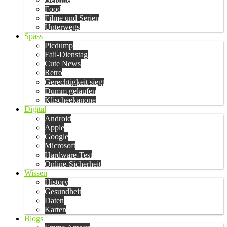
Food
Filme und Serien
Unterwegs
Spass
Picdump
Fail-Dienstag
Cute News
Retro
Gerechtigkeit siegt
Dumm gelaufen
Klischeekanone
Digital
Android
Apple
Google
Microsoft
Hardware-Test
Online-Sicherheit
Wissen
History
Gesundheit
Daten
Karten
Blogs