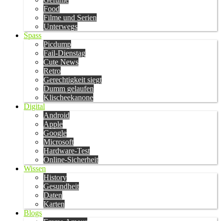
Food
Filme und Serien
Unterwegs
Spass
Picdump
Fail-Dienstag
Cute News
Retro
Gerechtigkeit siegt
Dumm gelaufen
Klischeekanone
Digital
Android
Apple
Google
Microsoft
Hardware-Test
Online-Sicherheit
Wissen
History
Gesundheit
Daten
Karten
Blogs