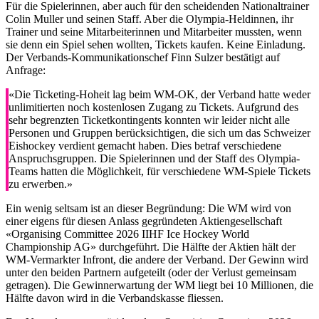
Für die Spielerinnen, aber auch für den scheidenden Nationaltrainer
Colin Muller und seinen Staff. Aber die Olympia-Heldinnen, ihr
Trainer und seine Mitarbeiterinnen und Mitarbeiter mussten, wenn
sie denn ein Spiel sehen wollten, Tickets kaufen. Keine Einladung.
Der Verbands-Kommunikationschef Finn Sulzer bestätigt auf
Anfrage:
«Die Ticketing-Hoheit lag beim WM-OK, der Verband hatte weder
unlimitierten noch kostenlosen Zugang zu Tickets. Aufgrund des
sehr begrenzten Ticketkontingents konnten wir leider nicht alle
Personen und Gruppen berücksichtigen, die sich um das Schweizer
Eishockey verdient gemacht haben. Dies betraf verschiedene
Anspruchsgruppen. Die Spielerinnen und der Staff des Olympia-
Teams hatten die Möglichkeit, für verschiedene WM-Spiele Tickets
zu erwerben.»
Ein wenig seltsam ist an dieser Begründung: Die WM wird von
einer eigens für diesen Anlass gegründeten Aktiengesellschaft
«Organising Committee 2026 IIHF Ice Hockey World
Championship AG» durchgeführt. Die Hälfte der Aktien hält der
WM-Vermarkter Infront, die andere der Verband. Der Gewinn wird
unter den beiden Partnern aufgeteilt (oder der Verlust gemeinsam
getragen). Die Gewinnerwartung der WM liegt bei 10 Millionen, die
Hälfte davon wird in die Verbandskasse fliessen.