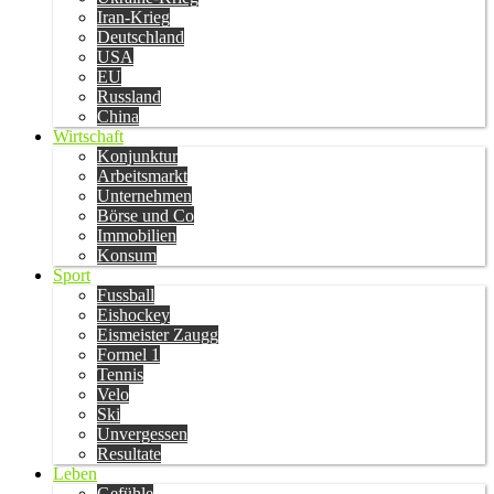
Iran-Krieg
Deutschland
USA
EU
Russland
China
Wirtschaft
Konjunktur
Arbeitsmarkt
Unternehmen
Börse und Co
Immobilien
Konsum
Sport
Fussball
Eishockey
Eismeister Zaugg
Formel 1
Tennis
Velo
Ski
Unvergessen
Resultate
Leben
Gefühle