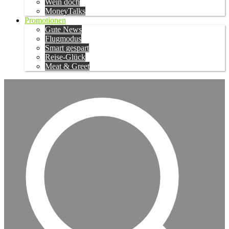
Wein doch
MoneyTalks
Promotionen
Gute News
Flugmodus
Smart gespart
Reise-Glück
Meat & Greet