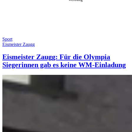
Sport
Eismeister Zaugg
Eismeister Zaugg: Für die Olympia
Siegerinnen gab es keine WM-Einladung