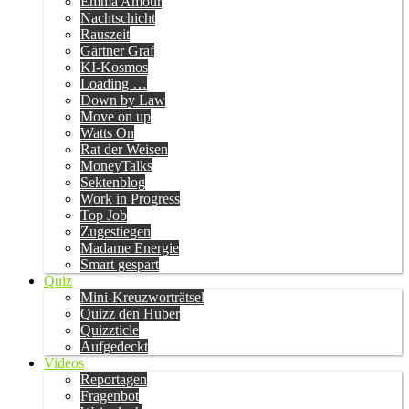
Emma Amour
Nachtschicht
Rauszeit
Gärtner Graf
KI-Kosmos
Loading …
Down by Law
Move on up
Watts On
Rat der Weisen
MoneyTalks
Sektenblog
Work in Progress
Top Job
Zugestiegen
Madame Energie
Smart gespart
Quiz
Mini-Kreuzworträtsel
Quizz den Huber
Quizzticle
Aufgedeckt
Videos
Reportagen
Fragenbot