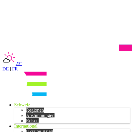
23°
DE
|
FR
Schweiz
Regionen
Abstimmungen
Reisen
International
Ukraine-Krieg