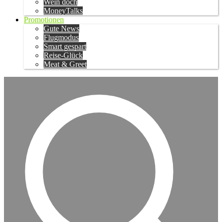
Wein doch
MoneyTalks
Promotionen
Gute News
Flugmodus
Smart gespart
Reise-Glück
Meat & Greet