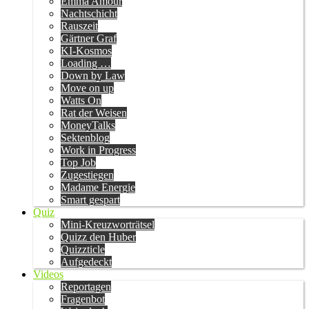
Emma Amour
Nachtschicht
Rauszeit
Gärtner Graf
KI-Kosmos
Loading …
Down by Law
Move on up
Watts On
Rat der Weisen
MoneyTalks
Sektenblog
Work in Progress
Top Job
Zugestiegen
Madame Energie
Smart gespart
Quiz
Mini-Kreuzworträtsel
Quizz den Huber
Quizzticle
Aufgedeckt
Videos
Reportagen
Fragenbot