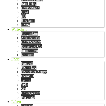
Iran-Krieg
Deutschland
USA
EU
Russland
China
Wirtschaft
Konjunktur
Arbeitsmarkt
Unternehmen
Börse und Co
Immobilien
Konsum
Sport
Fussball
Eishockey
Eismeister Zaugg
Formel 1
Tennis
Velo
Ski
Unvergessen
Resultate
Leben
Gefühle