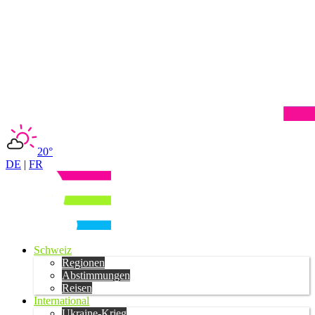
20°
DE
|
FR
Schweiz
Regionen
Abstimmungen
Reisen
International
Ukraine-Krieg