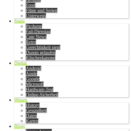
Food
Filme und Serien
Unterwegs
Spass
Picdump
Fail-Dienstag
Cute News
Retro
Gerechtigkeit siegt
Dumm gelaufen
Klischeekanone
Digital
Android
Apple
Google
Microsoft
Hardware-Test
Online-Sicherheit
Wissen
History
Gesundheit
Daten
Karten
Blogs