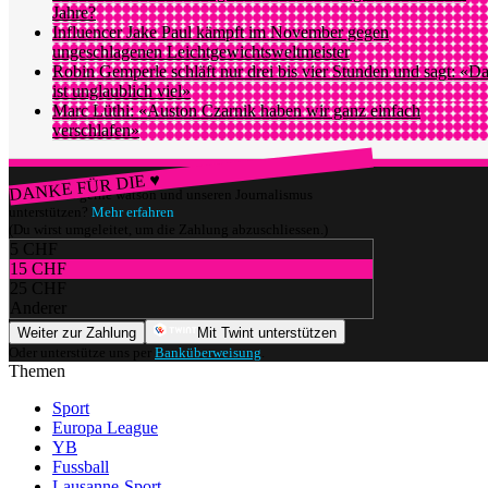
Jahre?
Influencer Jake Paul kämpft im November gegen
ungeschlagenen Leichtgewichtsweltmeister
Robin Gemperle schläft nur drei bis vier Stunden und sagt: «D
ist unglaublich viel»
Marc Lüthi: «Auston Czarnik haben wir ganz einfach
verschlafen»
DANKE FÜR DIE ♥
Würdest du gerne watson und unseren Journalismus
unterstützen?
Mehr erfahren
(Du wirst umgeleitet, um die Zahlung abzuschliessen.)
5 CHF
15 CHF
25 CHF
Anderer
Weiter zur Zahlung
Mit Twint unterstützen
Oder unterstütze uns per
Banküberweisung
.
Themen
Sport
Europa League
YB
Fussball
Lausanne-Sport