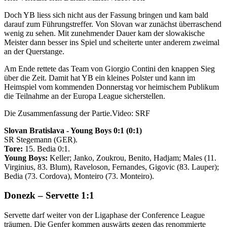
Doch YB liess sich nicht aus der Fassung bringen und kam bald
darauf zum Führungstreffer. Von Slovan war zunächst überraschend
wenig zu sehen. Mit zunehmender Dauer kam der slowakische
Meister dann besser ins Spiel und scheiterte unter anderem zweimal
an der Querstange.
Am Ende rettete das Team von Giorgio Contini den knappen Sieg
über die Zeit. Damit hat YB ein kleines Polster und kann im
Heimspiel vom kommenden Donnerstag vor heimischem Publikum
die Teilnahme an der Europa League sicherstellen.
Die Zusammenfassung der Partie.
Video: SRF
Slovan Bratislava - Young Boys 0:1 (0:1)
SR Stegemann (GER).
Tore:
15. Bedia 0:1.
Young Boys:
Keller; Janko, Zoukrou, Benito, Hadjam; Males (11.
Virginius, 83. Blum), Raveloson, Fernandes, Gigovic (83. Lauper);
Bedia (73. Cordova), Monteiro (73. Monteiro).
Donezk – Servette 1:1
Servette darf weiter von der Ligaphase der Conference League
träumen. Die Genfer kommen auswärts gegen das renommierte