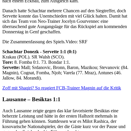
nach einem Eckball, zum Ausgleich kam.
Danach hatte Schachtar mehrere Chancen auf den Siegtreffer, doch
Servette konnte das Unentschieden mit viel Glück halten. Damit hat
sich das Team von Neo-Trainer Jocelyn Gourvennec eine
überraschend gute Ausgangslage für das Rückspiel am kommenden
Donnerstag in Genf geschaffen.
Die Zusammenfassung des Spiels.
Video: SRF
Schachtar Donezk - Servette 1:1 (0:1)
Krakau (POL). SR Walsh (SCO).
Tore:
8. Fomba 0:1. 73. Bondar 1:1.
Servette:
Mall; Srdanovic, Bronn, Baron, Mazikou; Stevanovic (84.
Magnin), Cognat, Fomba, Njoh; Varela (77. Mraz), Antunes (46.
Jallow, 84. Morandi).
Zoff mit Shaqiri? So reagiert FCB-Trainer Magnin auf die Kritik
Lausanne – Besiktas 1:1
Auch Lausanne zeigte gegen das klar favorisierte Besiktas eine
beherzte Leistung und hätte in der ersten Halbzeit mehrmals in
Führung gehen können. Stattdessen war es Milot Rashica, der
kosovarische Nationalspieler, der die Gäste kurz vor der Pause und