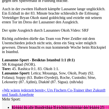
gegen den Spielverlauf in Führung brachte.
Auch in der zweiten Halbzeit kämpfte Lausanne lange unglücklich.
Ein Eckball in der 83. Minute brachte schliesslich die Erlösung:
Verteidiger Bryan Okoh stand goldrichtig und erzielte mit seinem
ersten Tor im Dress der Lausanner den Ausgleich.
Der späte Ausgleich durch Lausannes Okoh.
Video: SRF
Richtig zufrieden dürfte das Team von Peter Zeidler mit dem
Unentschieden jedoch nicht sein, denn ein Sieg wäre möglich
gewesen. Diesen braucht es nun kommende Woche beim Rückspiel
in Istanbul.
Lausanne-Sport - Besiktas Istanbul 1:1 (0:1)
SR Kringstad (NOR).
Tore:
45. Rashica 0:1. 83. Okoh 1:1.
Lausanne-Sport:
Letica; Mouanga, Sow, Okoh, Poaty (92.
Fofana); Soppy (63. Butler-Oyedeji), Roche, Custodio; Sène,
Lekoueiry (87. Ajdini), Diakité (87. Sigua). (nih/sda)
«Wir wären jederzeit bereit»: Urs Fischers Co-Trainer über Zukunft
und Saudi-Angebote
Mehr Sport:
Kennst du alle Bundesliga-Torschützenkönige der letzten 25