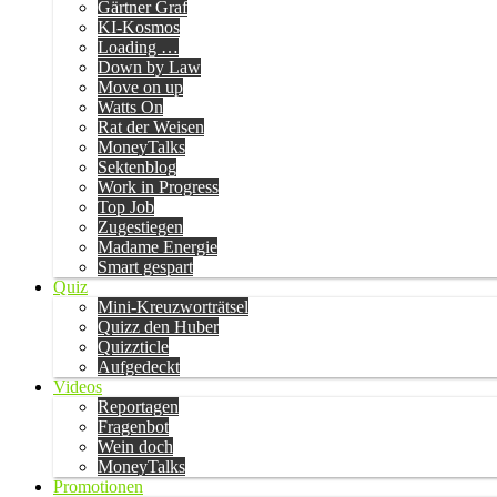
Gärtner Graf
KI-Kosmos
Loading …
Down by Law
Move on up
Watts On
Rat der Weisen
MoneyTalks
Sektenblog
Work in Progress
Top Job
Zugestiegen
Madame Energie
Smart gespart
Quiz
Mini-Kreuzworträtsel
Quizz den Huber
Quizzticle
Aufgedeckt
Videos
Reportagen
Fragenbot
Wein doch
MoneyTalks
Promotionen