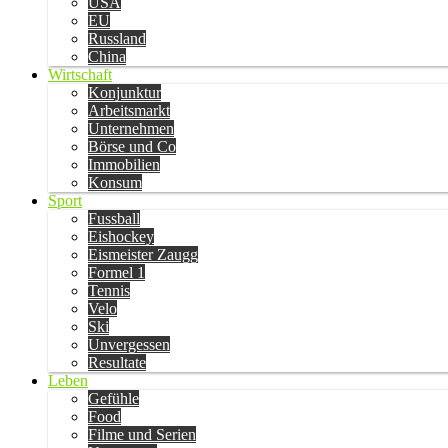
USA
EU
Russland
China
Wirtschaft
Konjunktur
Arbeitsmarkt
Unternehmen
Börse und Co
Immobilien
Konsum
Sport
Fussball
Eishockey
Eismeister Zaugg
Formel 1
Tennis
Velo
Ski
Unvergessen
Resultate
Leben
Gefühle
Food
Filme und Serien