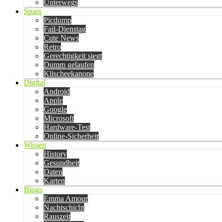
Unterwegs
Spass
Picdump
Fail-Dienstag
Cute News
Retro
Gerechtigkeit siegt
Dumm gelaufen
Klischeekanone
Digital
Android
Apple
Google
Microsoft
Hardware-Test
Online-Sicherheit
Wissen
History
Gesundheit
Daten
Karten
Blogs
Emma Amour
Nachtschicht
Rauszeit