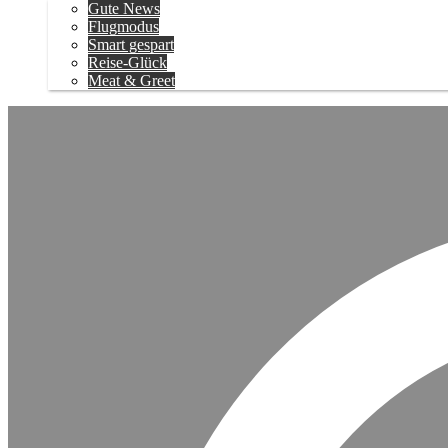
Gute News
Flugmodus
Smart gespart
Reise-Glück
Meat & Greet