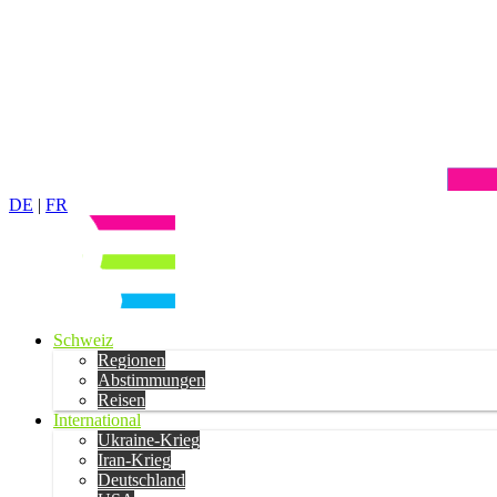
DE
|
FR
Schweiz
Regionen
Abstimmungen
Reisen
International
Ukraine-Krieg
Iran-Krieg
Deutschland