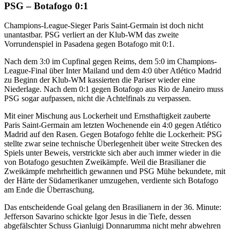
PSG – Botafogo 0:1
Champions-League-Sieger Paris Saint-Germain ist doch nicht
unantastbar. PSG verliert an der Klub-WM das zweite
Vorrundenspiel in Pasadena gegen Botafogo mit 0:1.
Nach dem 3:0 im Cupfinal gegen Reims, dem 5:0 im Champions-
League-Final über Inter Mailand und dem 4:0 über Atlético Madrid
zu Beginn der Klub-WM kassierten die Pariser wieder eine
Niederlage. Nach dem 0:1 gegen Botafogo aus Rio de Janeiro muss
PSG sogar aufpassen, nicht die Achtelfinals zu verpassen.
Mit einer Mischung aus Lockerheit und Ernsthaftigkeit zauberte
Paris Saint-Germain am letzten Wochenende ein 4:0 gegen Atlético
Madrid auf den Rasen. Gegen Botafogo fehlte die Lockerheit: PSG
stellte zwar seine technische Überlegenheit über weite Strecken des
Spiels unter Beweis, verstrickte sich aber auch immer wieder in die
von Botafogo gesuchten Zweikämpfe. Weil die Brasilianer die
Zweikämpfe mehrheitlich gewannen und PSG Mühe bekundete, mit
der Härte der Südamerikaner umzugehen, verdiente sich Botafogo
am Ende die Überraschung.
Das entscheidende Goal gelang den Brasilianern in der 36. Minute:
Jefferson Savarino schickte Igor Jesus in die Tiefe, dessen
abgefälschter Schuss Gianluigi Donnarumma nicht mehr abwehren