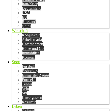
Iran-Krieg
Deutschland
USA
EU
Russland
China
Wirtschaft
Konjunktur
Arbeitsmarkt
Unternehmen
Börse und Co
Immobilien
Konsum
Sport
Fussball
Eishockey
Eismeister Zaugg
Formel 1
Tennis
Velo
Ski
Unvergessen
Resultate
Leben
Gefühle