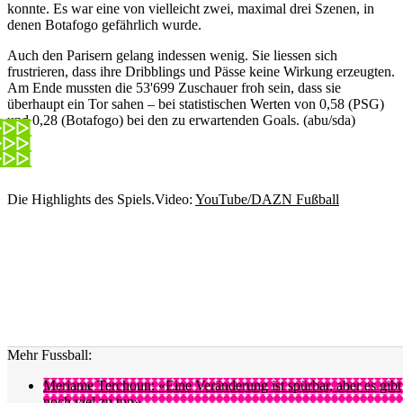
konnte. Es war eine von vielleicht zwei, maximal drei Szenen, in
denen Botafogo gefährlich wurde.
Auch den Parisern gelang indessen wenig. Sie liessen sich
frustrieren, dass ihre Dribblings und Pässe keine Wirkung erzeugten.
Am Ende mussten die 53'699 Zuschauer froh sein, dass sie
überhaupt ein Tor sahen – bei statistischen Werten von 0,58 (PSG)
und 0,28 (Botafogo) bei den zu erwartenden Goals. (abu/sda)
Die Highlights des Spiels.
Video:
YouTube/DAZN Fußball
Mehr Fussball:
Meriame Terchoun: «Eine Veränderung ist spürbar, aber es gibt
noch viel zu tun»