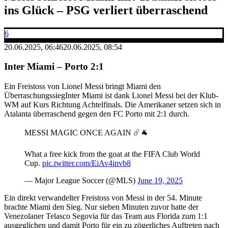
ins Glück – PSG verliert überraschend
6
20.06.2025, 06:46
20.06.2025, 08:54
Inter Miami – Porto 2:1
Ein Freistoss von Lionel Messi bringt Miami den
ÜberraschungssiegInter Miami ist dank Lionel Messi bei der Klub-
WM auf Kurs Richtung Achtelfinals. Die Amerikaner setzen sich in
Atalanta überraschend gegen den FC Porto mit 2:1 durch.
MESSI MAGIC ONCE AGAIN ☄️🐐
What a free kick from the goat at the FIFA Club World
Cup.
pic.twitter.com/EiAv4invb8
— Major League Soccer (@MLS)
June 19, 2025
Ein direkt verwandelter Freistoss von Messi in der 54. Minute
brachte Miami den Sieg. Nur sieben Minuten zuvor hatte der
Venezolaner Telasco Segovia für das Team aus Florida zum 1:1
ausgeglichen und damit Porto für ein zu zögerliches Auftreten nach