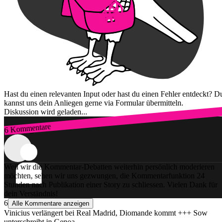
Hast du einen relevanten Input oder hast du einen Fehler entdeckt? D
kannst uns dein Anliegen gerne via Formular übermitteln.
Diskussion wird geladen...
6 Kommentare
Zum Login
Weil wir die Kommentar-Debatten weiterhin persönlich moderieren
möchten, sehen wir uns gezwungen, die Kommentarfunktion 24
Stunden nach Publikation einer Story zu schliessen. Vielen Dank für
dein Verständnis!
6
Alle Kommentare anzeigen
Vinicius verlängert bei Real Madrid, Diomande kommt +++ Sow
unterschreibt in Genoa