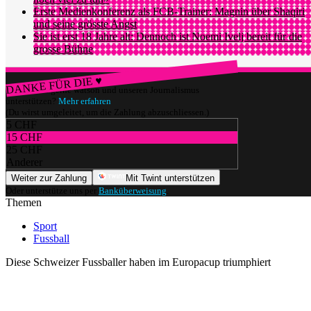
Erste Medienkonferenz als FCB-Trainer: Magnin über Shaqiri
und seine grösste Angst
Sie ist erst 18 Jahre alt: Dennoch ist Noemi Ivelj bereit für die
grosse Bühne
DANKE FÜR DIE ♥
Würdest du gerne watson und unseren Journalismus
unterstützen?
Mehr erfahren
(Du wirst umgeleitet, um die Zahlung abzuschliessen.)
5 CHF
15 CHF
25 CHF
Anderer
Weiter zur Zahlung
Mit Twint unterstützen
Oder unterstütze uns per
Banküberweisung
.
Themen
Sport
Fussball
Diese Schweizer Fussballer haben im Europacup triumphiert