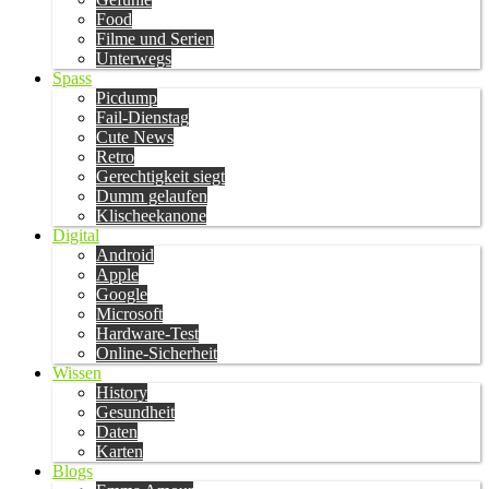
Food
Filme und Serien
Unterwegs
Spass
Picdump
Fail-Dienstag
Cute News
Retro
Gerechtigkeit siegt
Dumm gelaufen
Klischeekanone
Digital
Android
Apple
Google
Microsoft
Hardware-Test
Online-Sicherheit
Wissen
History
Gesundheit
Daten
Karten
Blogs