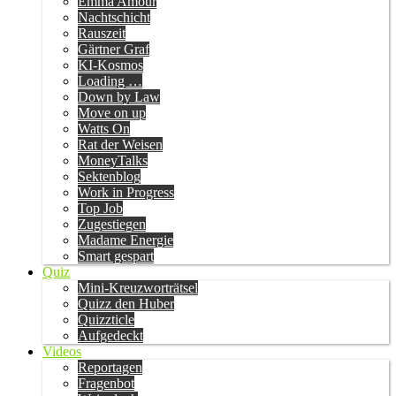
Emma Amour
Nachtschicht
Rauszeit
Gärtner Graf
KI-Kosmos
Loading …
Down by Law
Move on up
Watts On
Rat der Weisen
MoneyTalks
Sektenblog
Work in Progress
Top Job
Zugestiegen
Madame Energie
Smart gespart
Quiz
Mini-Kreuzworträtsel
Quizz den Huber
Quizzticle
Aufgedeckt
Videos
Reportagen
Fragenbot