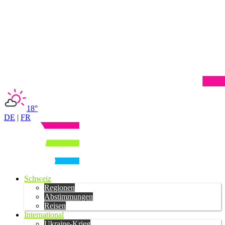
18°
DE
|
FR
Schweiz
Regionen
Abstimmungen
Reisen
International
Ukraine-Krieg