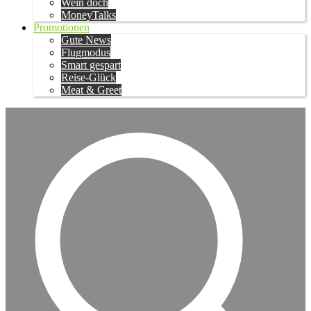
Wein doch
MoneyTalks
Promotionen
Gute News
Flugmodus
Smart gespart
Reise-Glück
Meat & Greet