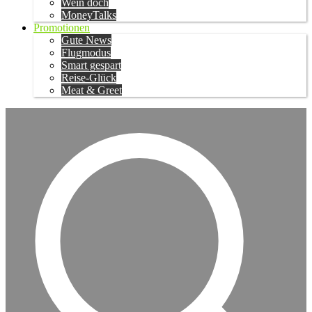
Wein doch
MoneyTalks
Promotionen
Gute News
Flugmodus
Smart gespart
Reise-Glück
Meat & Greet