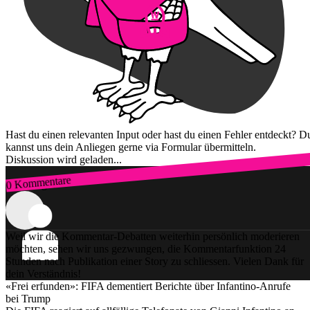
Hast du einen relevanten Input oder hast du einen Fehler entdeckt? D
kannst uns dein Anliegen gerne via Formular übermitteln.
Diskussion wird geladen...
0 Kommentare
Zum Login
Weil wir die Kommentar-Debatten weiterhin persönlich moderieren
möchten, sehen wir uns gezwungen, die Kommentarfunktion 24
Stunden nach Publikation einer Story zu schliessen. Vielen Dank für
dein Verständnis!
«Frei erfunden»: FIFA dementiert Berichte über Infantino-Anrufe
bei Trump