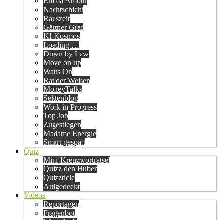
Emma Amour
Nachtschicht
Rauszeit
Gärtner Graf
KI-Kosmos
Loading …
Down by Law
Move on up
Watts On
Rat der Weisen
MoneyTalks
Sektenblog
Work in Progress
Top Job
Zugestiegen
Madame Energie
Smart gespart
Quiz
Mini-Kreuzworträtsel
Quizz den Huber
Quizzticle
Aufgedeckt
Videos
Reportagen
Fragenbot