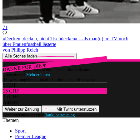
71
«Decken, decken, nicht Tischdecken» – als man(n) im TV noch
über Frauenfussball lästerte
von Philipp Reich
Alle Stories laden
DANKE FÜR DIE ♥
Würdest du gerne watson und unseren Journalismus
unterstützen?
Mehr erfahren
(Du wirst umgeleitet, um die Zahlung abzuschliessen.)
5 CHF
15 CHF
25 CHF
Anderer
Weiter zur Zahlung
Mit Twint unterstützen
Oder unterstütze uns per
Banküberweisung
.
Themen
Sport
Premier League