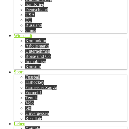
Iran-Krieg
Deutschland
USA
EU
Russland
China
Wirtschaft
Konjunktur
Arbeitsmarkt
Unternehmen
Börse und Co
Immobilien
Konsum
Sport
Fussball
Eishockey
Eismeister Zaugg
Formel 1
Tennis
Velo
Ski
Unvergessen
Resultate
Leben
Gefühle