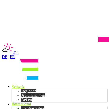
21°
DE
|
FR
Schweiz
Regionen
Abstimmungen
Reisen
International
Ukraine-Krieg