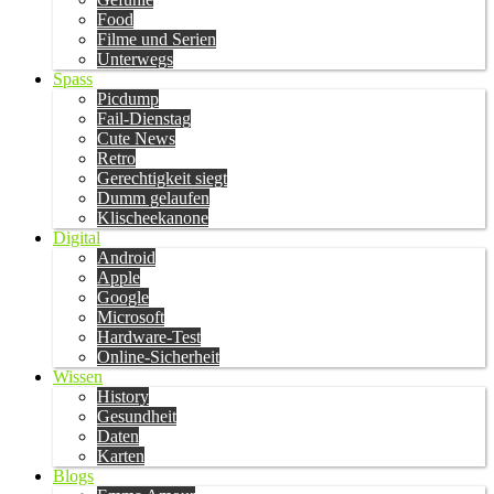
Food
Filme und Serien
Unterwegs
Spass
Picdump
Fail-Dienstag
Cute News
Retro
Gerechtigkeit siegt
Dumm gelaufen
Klischeekanone
Digital
Android
Apple
Google
Microsoft
Hardware-Test
Online-Sicherheit
Wissen
History
Gesundheit
Daten
Karten
Blogs