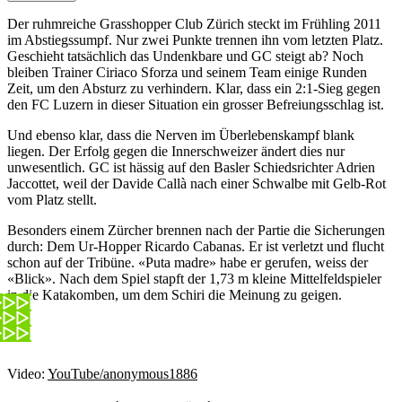
Der ruhmreiche Grasshopper Club Zürich steckt im Frühling 2011
im Abstiegssumpf. Nur zwei Punkte trennen ihn vom letzten Platz.
Geschieht tatsächlich das Undenkbare und GC steigt ab? Noch
bleiben Trainer Ciriaco Sforza und seinem Team einige Runden
Zeit, um den Absturz zu verhindern. Klar, dass ein 2:1-Sieg gegen
den FC Luzern in dieser Situation ein grosser Befreiungsschlag ist.
Und ebenso klar, dass die Nerven im Überlebenskampf blank
liegen. Der Erfolg gegen die Innerschweizer ändert dies nur
unwesentlich. GC ist hässig auf den Basler Schiedsrichter Adrien
Jaccottet, weil der Davide Callà nach einer Schwalbe mit Gelb-Rot
vom Platz stellt.
Besonders einem Zürcher brennen nach der Partie die Sicherungen
durch: Dem Ur-Hopper Ricardo Cabanas. Er ist verletzt und flucht
schon auf der Tribüne. «Puta madre» habe er gerufen, weiss der
«Blick». Nach dem Spiel stapft der 1,73 m kleine Mittelfeldspieler
in die Katakomben, um dem Schiri die Meinung zu geigen.
Video:
YouTube/anonymous1886