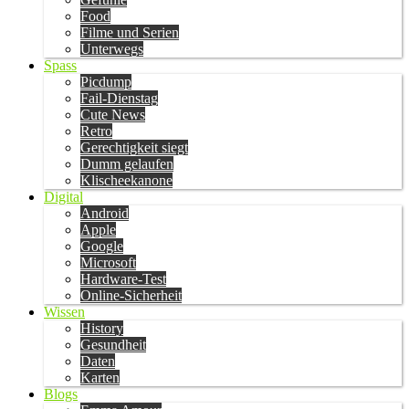
Food
Filme und Serien
Unterwegs
Spass
Picdump
Fail-Dienstag
Cute News
Retro
Gerechtigkeit siegt
Dumm gelaufen
Klischeekanone
Digital
Android
Apple
Google
Microsoft
Hardware-Test
Online-Sicherheit
Wissen
History
Gesundheit
Daten
Karten
Blogs