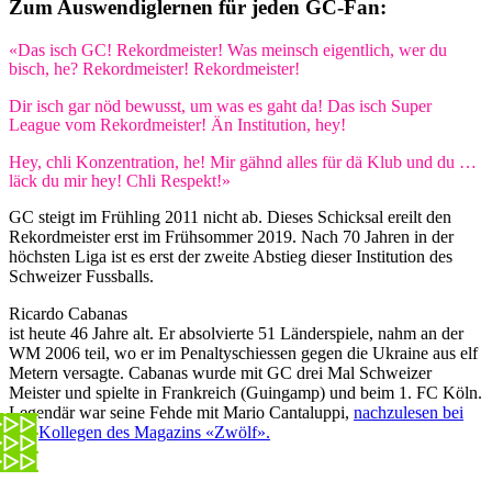
Zum Auswendiglernen für jeden GC-Fan:
«Das isch GC! Rekordmeister! Was meinsch eigentlich, wer du
bisch, he? Rekordmeister! Rekordmeister!
Dir isch gar nöd bewusst, um was es gaht da! Das isch Super
League vom Rekordmeister! Än Institution, hey!
Hey, chli Konzentration, he! Mir gähnd alles für dä Klub und du …
läck du mir hey! Chli Respekt!»
GC steigt im Frühling 2011 nicht ab. Dieses Schicksal ereilt den
Rekordmeister erst im Frühsommer 2019. Nach 70 Jahren in der
höchsten Liga ist es erst der zweite Abstieg dieser Institution des
Schweizer Fussballs.
Ricardo Cabanas
ist heute 46 Jahre alt. Er absolvierte 51 Länderspiele, nahm an der
WM 2006 teil, wo er im Penaltyschiessen gegen die Ukraine aus elf
Metern versagte. Cabanas wurde mit GC drei Mal Schweizer
Meister und spielte in Frankreich (Guingamp) und beim 1. FC Köln.
Legendär war seine Fehde mit Mario Cantaluppi,
nachzulesen bei
den Kollegen des Magazins «Zwölf».