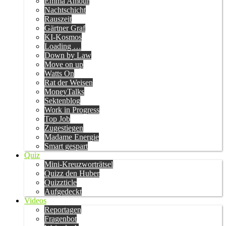
Emma Amour
Nachtschicht
Rauszeit
Gärtner Graf
KI-Kosmos
Loading …
Down by Law
Move on up
Watts On
Rat der Weisen
MoneyTalks
Sektenblog
Work in Progress
Top Job
Zugestiegen
Madame Energie
Smart gespart
Quiz
Mini-Kreuzworträtsel
Quizz den Huber
Quizzticle
Aufgedeckt
Videos
Reportagen
Fragenbot