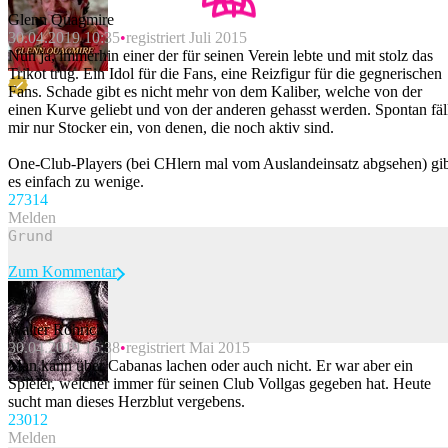
Glenn Quagmire
30.04.2019 10:35
registriert Juli 2015
Nun ja, immerhin einer der für seinen Verein lebte und mit stolz das
Trikot trug. Ein Idol für die Fans, eine Reizfigur für die gegnerischen
Fans. Schade gibt es nicht mehr von dem Kaliber, welche von der
einen Kurve geliebt und von der anderen gehasst werden. Spontan fäl
mir nur Stocker ein, von denen, die noch aktiv sind.
One-Club-Players (bei CHlern mal vom Auslandeinsatz abgsehen) gi
es einfach zu wenige.
273
14
Melden
Zum Kommentar
Walter Röhrich
30.04.2019 15:38
registriert Mai 2015
Beitrag melden
Man kann über Cabanas lachen oder auch nicht. Er war aber ein
Spieler, welcher immer für seinen Club Vollgas gegeben hat. Heute
sucht man dieses Herzblut vergebens.
230
12
Melden