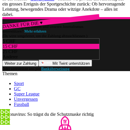
ein grosses Ereignis der Sportgeschichte zurück: Ob hervorragende
Leistung, bewegendes Drama oder witzige Anekdote – alles ist
dabei.
DANKE FÜR DIE ♥
Würdest du gerne watson und unseren Journalismus
unterstützen?
Mehr erfahren
(Du wirst umgeleitet, um die Zahlung abzuschliessen.)
5 CHF
15 CHF
25 CHF
Anderer
Weiter zur Zahlung
Mit Twint unterstützen
Oder unterstütze uns per
Banküberweisung
.
Themen
Sport
GC
Super League
Unvergessen
Fussball
Coronavirus: So trägst du die Schutzmaske richtig