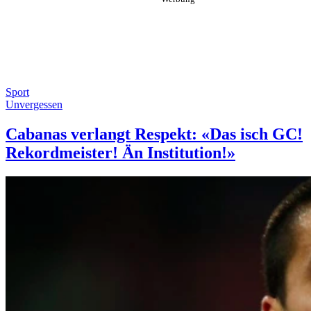
Sport
Unvergessen
Cabanas verlangt Respekt: «Das isch GC!
Rekordmeister! Än Institution!»