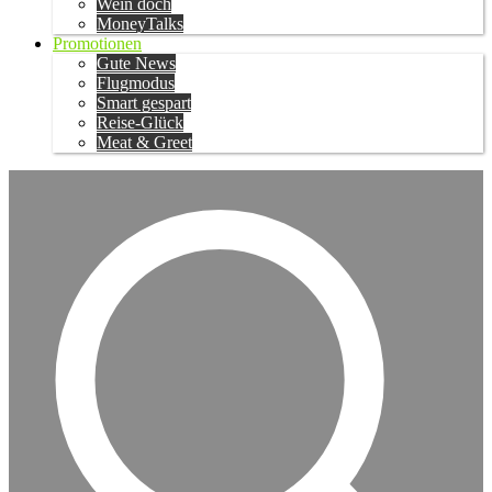
Wein doch
MoneyTalks
Promotionen
Gute News
Flugmodus
Smart gespart
Reise-Glück
Meat & Greet