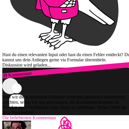
Hast du einen relevanten Input oder hast du einen Fehler entdeckt? D
kannst uns dein Anliegen gerne via Formular übermitteln.
Diskussion wird geladen...
39 Kommentare
Zum Login
Weil wir die Kommentar-Debatten weiterhin persönlich moderieren
möchten, sehen wir uns gezwungen, die Kommentarfunktion 24
Stunden nach Publikation einer Story zu schliessen. Vielen Dank für
dein Verständnis!
Die beliebtesten Kommentare