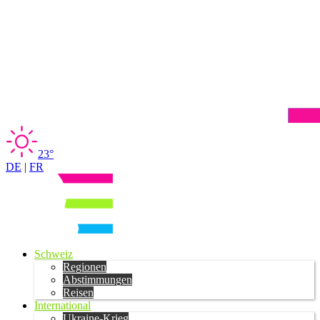
23°
DE
|
FR
Schweiz
Regionen
Abstimmungen
Reisen
International
Ukraine-Krieg