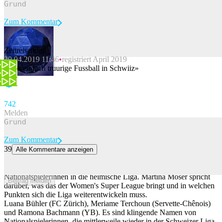
Zum Kommentar
Zeitreisender
30.04.2019 11:46
registriert April 2019
Beitrag melden
«Isch einfach truurige Fussball in Schwiiz»
74
2
Melden
Zum Kommentar
39
Alle Kommentare anzeigen
So profitiert die Schweizer Liga von den Nati-Spielerinnen wirklich
Ein Jahr nach der Heim-EM wechseln mehrere Schweizer
Nationalspielerinnen in die heimische Liga. Martina Moser spricht
Beitrag melden
darüber, was das der Women's Super League bringt und in welchen
Punkten sich die Liga weiterentwickeln muss.
Luana Bühler (FC Zürich), Meriame Terchoun (Servette-Chênois)
und Ramona Bachmann (YB). Es sind klingende Namen von
Nationalspielerinnen, die mittlerweile wieder in der Schweizer Liga