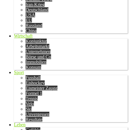
Iran-Krieg
Deutschland
USA
EU
Russland
China
Wirtschaft
Konjunktur
Arbeitsmarkt
Unternehmen
Börse und Co
Immobilien
Konsum
Sport
Fussball
Eishockey
Eismeister Zaugg
Formel 1
Tennis
Velo
Ski
Unvergessen
Resultate
Leben
Gefühle