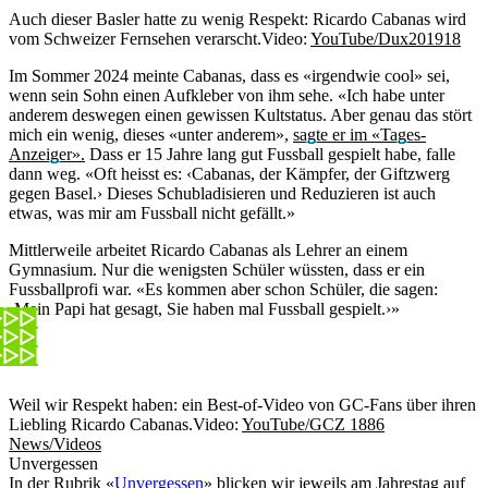
Auch dieser Basler hatte zu wenig Respekt: Ricardo Cabanas wird
vom Schweizer Fernsehen verarscht.
Video:
YouTube/Dux201918
Im Sommer 2024 meinte Cabanas, dass es «irgendwie cool» sei,
wenn sein Sohn einen Aufkleber von ihm sehe. «Ich habe unter
anderem deswegen einen gewissen Kultstatus. Aber genau das stört
mich ein wenig, dieses «unter anderem»,
sagte er im «Tages-
Anzeiger».
Dass er 15 Jahre lang gut Fussball gespielt habe, falle
dann weg. «Oft heisst es: ‹Cabanas, der Kämpfer, der Giftzwerg
gegen Basel.› Dieses Schubladisieren und Reduzieren ist auch
etwas, was mir am Fussball nicht gefällt.»
Mittlerweile arbeitet Ricardo Cabanas als Lehrer an einem
Gymnasium. Nur die wenigsten Schüler wüssten, dass er ein
Fussballprofi war. «Es kommen aber schon Schüler, die sagen:
‹Mein Papi hat gesagt, Sie haben mal Fussball gespielt.›»
Weil wir Respekt haben: ein Best-of-Video von GC-Fans über ihren
Liebling Ricardo Cabanas.
Video:
YouTube/GCZ 1886
News/Videos
Unvergessen
In der Rubrik «
Unvergessen
» blicken wir jeweils am Jahrestag auf