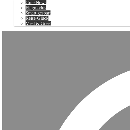
Gute News
Flugmodus
Smart gespart
Reise-Glück
Meat & Greet