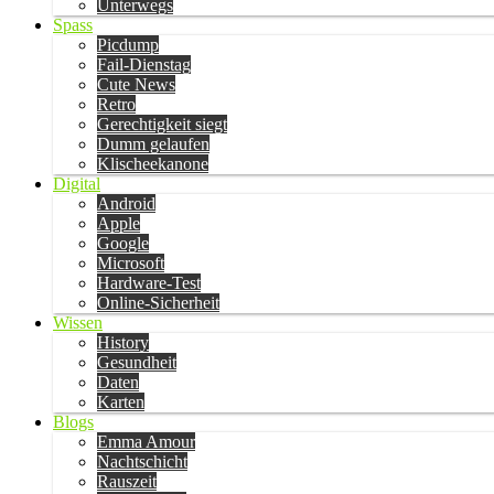
Unterwegs
Spass
Picdump
Fail-Dienstag
Cute News
Retro
Gerechtigkeit siegt
Dumm gelaufen
Klischeekanone
Digital
Android
Apple
Google
Microsoft
Hardware-Test
Online-Sicherheit
Wissen
History
Gesundheit
Daten
Karten
Blogs
Emma Amour
Nachtschicht
Rauszeit