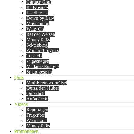
Gärtner Graf
KI-Kosmos
Loading …
Down by Law
Move on up
Watts On
Rat der Weisen
MoneyTalks
Sektenblog
Work in Progress
Top Job
Zugestiegen
Madame Energie
Smart gespart
Quiz
Mini-Kreuzworträtsel
Quizz den Huber
Quizzticle
Aufgedeckt
Videos
Reportagen
Fragenbot
Wein doch
MoneyTalks
Promotionen