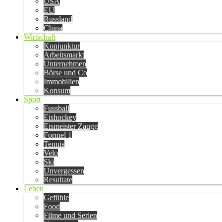
USA
EU
Russland
China
Wirtschaft
Konjunktur
Arbeitsmarkt
Unternehmen
Börse und Co
Immobilien
Konsum
Sport
Fussball
Eishockey
Eismeister Zaugg
Formel 1
Tennis
Velo
Ski
Unvergessen
Resultate
Leben
Gefühle
Food
Filme und Serien