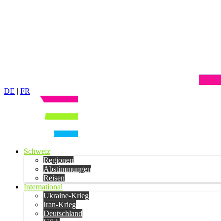
DE
|
FR
Schweiz
Regionen
Abstimmungen
Reisen
International
Ukraine-Krieg
Iran-Krieg
Deutschland