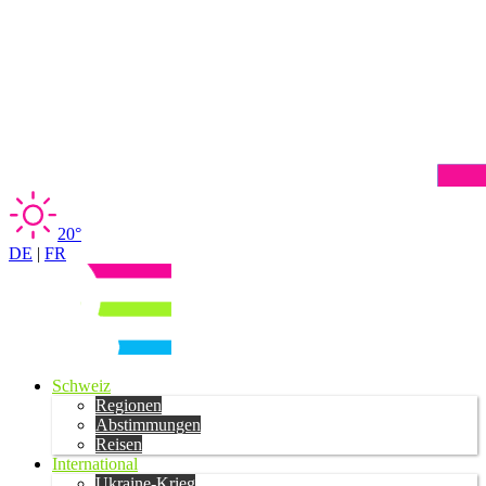
20°
DE
|
FR
Schweiz
Regionen
Abstimmungen
Reisen
International
Ukraine-Krieg