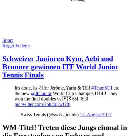
Sport
Roger Federer
Schweizer Junioren Kym, Aebi und
Brunner gewinnen ITF World Junior
Tennis Finals
It's done, its 🥇for Jérôme, Yarin & Till!
#TeamSUI
are
the new
@ItfJunior
World Cup Champds U14!! They
won the final doubles vs 🇪🇸6:4, 6:3!
pic.twitter.com/3bk4qLwUf0
— Swiss Tennis (@swiss_tennis)
12. August 2017
WM-Titel! Treten diese Jungs einmal in
die Fussstapfen von Federer und