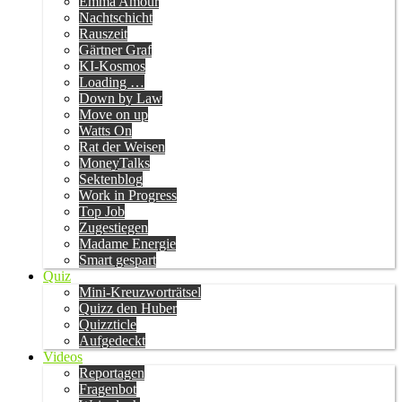
Emma Amour
Nachtschicht
Rauszeit
Gärtner Graf
KI-Kosmos
Loading …
Down by Law
Move on up
Watts On
Rat der Weisen
MoneyTalks
Sektenblog
Work in Progress
Top Job
Zugestiegen
Madame Energie
Smart gespart
Quiz
Mini-Kreuzworträtsel
Quizz den Huber
Quizzticle
Aufgedeckt
Videos
Reportagen
Fragenbot