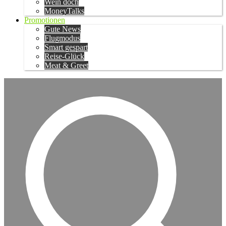
Wein doch
MoneyTalks
Promotionen
Gute News
Flugmodus
Smart gespart
Reise-Glück
Meat & Greet