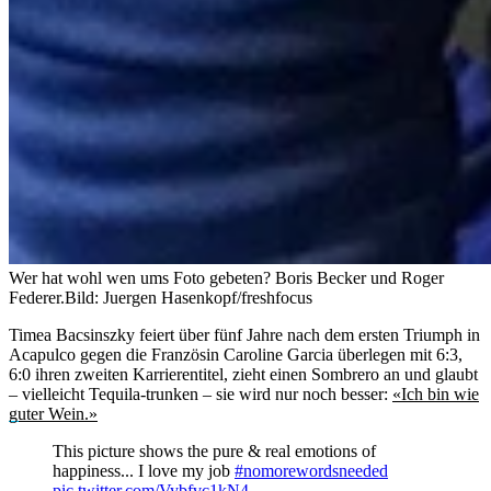
Wer hat wohl wen ums Foto gebeten? Boris Becker und Roger
Federer.
Bild: Juergen Hasenkopf/freshfocus
Timea Bacsinszky feiert über fünf Jahre nach dem ersten Triumph in
Acapulco gegen die Französin Caroline Garcia überlegen mit 6:3,
6:0 ihren zweiten Karrierentitel, zieht einen Sombrero an und glaubt
– vielleicht Tequila-trunken – sie wird nur noch besser:
«Ich bin wie
guter Wein.»
This picture shows the pure & real emotions of
happiness... I love my job
#nomorewordsneeded
pic.twitter.com/Vybfvc1kN4