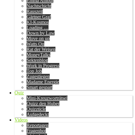
Emma Amour
Nachtschicht
Rauszeit
Gärtner Graf
KI-Kosmos
Loading …
Down by Law
Move on up
Watts On
Rat der Weisen
MoneyTalks
Sektenblog
Work in Progress
Top Job
Zugestiegen
Madame Energie
Smart gespart
Quiz
Mini-Kreuzworträtsel
Quizz den Huber
Quizzticle
Aufgedeckt
Videos
Reportagen
Fragenbot