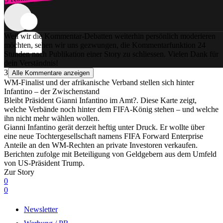
Weil wir die Kommentar-Debatten weiterhin persönlich moderieren
möchten, sehen wir uns gezwungen, die Kommentarfunktion 24
Stunden nach Publikation einer Story zu schliessen. Vielen Dank für
dein Verständnis!
3
Alle Kommentare anzeigen
WM-Finalist und der afrikanische Verband stellen sich hinter
Infantino – der Zwischenstand
Bleibt Präsident Gianni Infantino im Amt?. Diese Karte zeigt,
welche Verbände noch hinter dem FIFA-König stehen – und welche
ihn nicht mehr wählen wollen.
Gianni Infantino gerät derzeit heftig unter Druck. Er wollte über
eine neue Tochtergesellschaft namens FIFA Forward Enterprise
Anteile an den WM-Rechten an private Investoren verkaufen.
Berichten zufolge mit Beteiligung von Geldgebern aus dem Umfeld
von US-Präsident Trump.
Zur Story
0
0
Newsletter