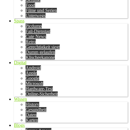
Food
Filme und Serien
Unterwegs
Spass
Picdump
Fail-Dienstag
Cute News
Retro
Gerechtigkeit siegt
Dumm gelaufen
Klischeekanone
Digital
Android
Apple
Google
Microsoft
Hardware-Test
Online-Sicherheit
Wissen
History
Gesundheit
Daten
Karten
Blogs