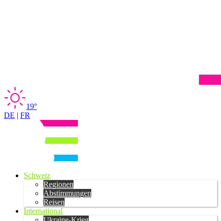
19°
DE
|
FR
Schweiz
Regionen
Abstimmungen
Reisen
International
Ukraine-Krieg