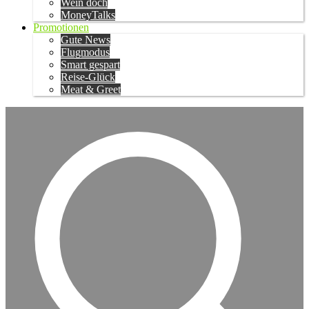
Wein doch
MoneyTalks
Promotionen
Gute News
Flugmodus
Smart gespart
Reise-Glück
Meat & Greet