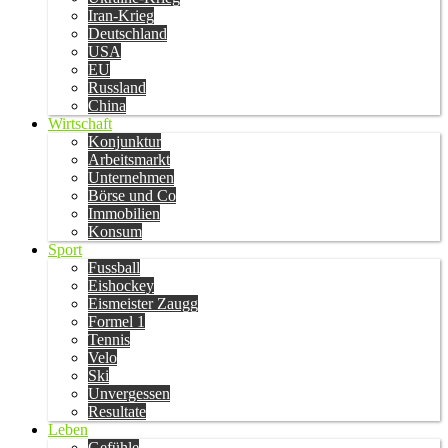
Iran-Krieg
Deutschland
USA
EU
Russland
China
Wirtschaft
Konjunktur
Arbeitsmarkt
Unternehmen
Börse und Co
Immobilien
Konsum
Sport
Fussball
Eishockey
Eismeister Zaugg
Formel 1
Tennis
Velo
Ski
Unvergessen
Resultate
Leben
Gefühle