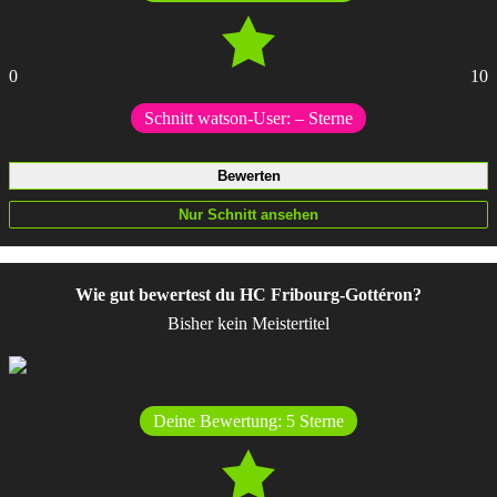
0
10
Schnitt watson-User:
–
Sterne
Wie gut bewertest du HC Fribourg-Gottéron?
Bisher kein Meistertitel
Deine Bewertung:
5
Sterne