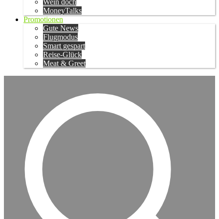
Wein doch
MoneyTalks
Promotionen
Gute News
Flugmodus
Smart gespart
Reise-Glück
Meat & Greet