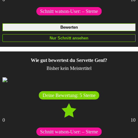
Schnitt watson-User:
–
Sterne
Wie gut bewertest du Servette Genf?
Bisher kein Meistertitel
Deine Bewertung:
5
Sterne
0
10
Schnitt watson-User:
–
Sterne