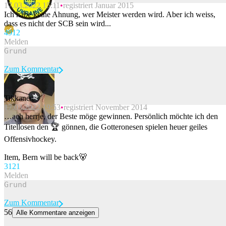
17.03.2022 15:11
registriert Januar 2015
Beitrag melden
Ich habe keine Ahnung, wer Meister werden wird. Aber ich weiss,
dass es nicht der SCB sein wird...
49
12
Melden
Zum Kommentar
Tikkanen
17.03.2022 19:53
registriert November 2014
Beitrag melden
…ach herrje, der Beste möge gewinnen. Persönlich möchte ich den
Titellosen den 🏆 gönnen, die Gotteronesen spielen heuer geiles
Offensivhockey.
Item, Bern will be back🐻
31
21
Melden
Zum Kommentar
56
Alle Kommentare anzeigen
Lugano verpasst dem FCZ eine gewaltige Klatsche und ist neuer