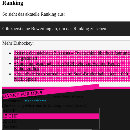
Ranking
So sieht das aktuelle Ranking aus:
Gib zuerst eine Bewertung ab, um das Ranking zu sehen.
Mehr Eishockey:
Josi mit den nächsten 3 Assists – Owetschkin überholt Jagr und
der gratuliert
«Nume nid gsprängt» – der SCB kehrt zur wahren Berner
Kultur zurück
«Irgendwie ist es surreal» – drei Staal-Brüder haben jetzt 1000
NHL-Spiele
DANKE FÜR DIE ♥
Würdest du gerne watson und unseren Journalismus
unterstützen?
Mehr erfahren
(Du wirst umgeleitet, um die Zahlung abzuschliessen.)
5 CHF
15 CHF
25 CHF
Anderer