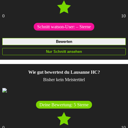
0
10
Schnitt watson-User:
–
Sterne
Wie gut bewertest du Lausanne HC?
Bisher kein Meistertitel
Deine Bewertung:
5
Sterne
0
10