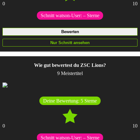
0
10
Schnitt watson-User:
–
Sterne
Wie gut bewertest du ZSC Lions?
9 Meistertitel
Deine Bewertung:
5
Sterne
0
10
Schnitt watson-User:
–
Sterne