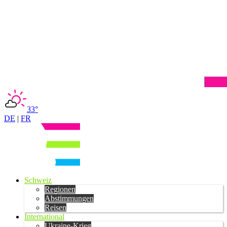
33°
DE
|
FR
Schweiz
Regionen
Abstimmungen
Reisen
International
Ukraine-Krieg