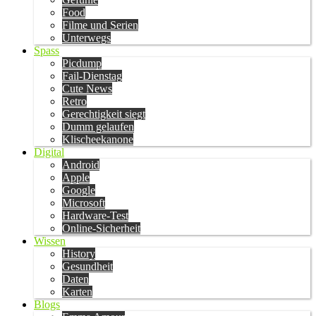
Food
Filme und Serien
Unterwegs
Spass
Picdump
Fail-Dienstag
Cute News
Retro
Gerechtigkeit siegt
Dumm gelaufen
Klischeekanone
Digital
Android
Apple
Google
Microsoft
Hardware-Test
Online-Sicherheit
Wissen
History
Gesundheit
Daten
Karten
Blogs