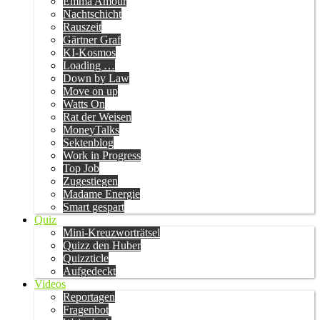
Emma Amour
Nachtschicht
Rauszeit
Gärtner Graf
KI-Kosmos
Loading …
Down by Law
Move on up
Watts On
Rat der Weisen
MoneyTalks
Sektenblog
Work in Progress
Top Job
Zugestiegen
Madame Energie
Smart gespart
Quiz
Mini-Kreuzworträtsel
Quizz den Huber
Quizzticle
Aufgedeckt
Videos
Reportagen
Fragenbot