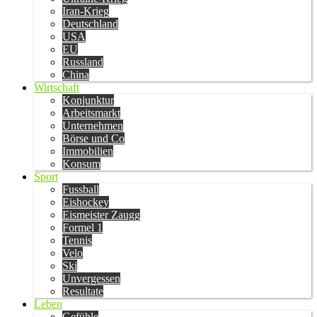
Iran-Krieg
Deutschland
USA
EU
Russland
China
Wirtschaft
Konjunktur
Arbeitsmarkt
Unternehmen
Börse und Co
Immobilien
Konsum
Sport
Fussball
Eishockey
Eismeister Zaugg
Formel 1
Tennis
Velo
Ski
Unvergessen
Resultate
Leben
Gefühle