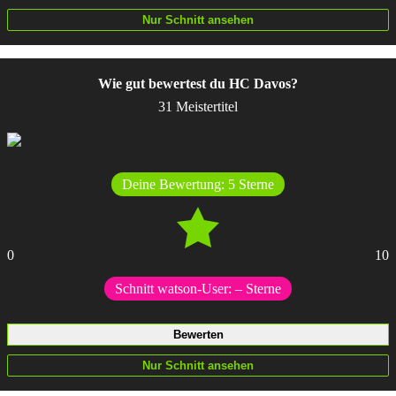
Wie gut bewertest du HC Davos?
31 Meistertitel
Deine Bewertung:
5
Sterne
0
10
Schnitt watson-User:
–
Sterne