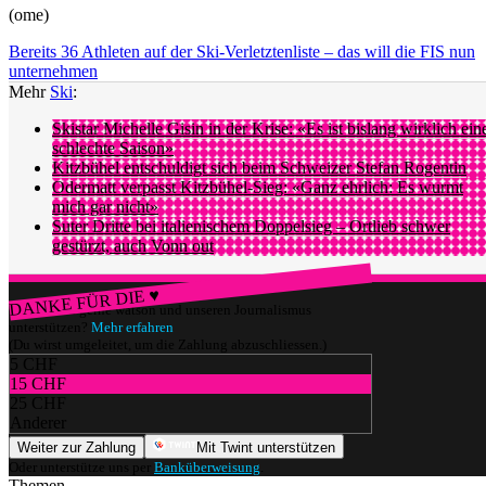
(ome)
Bereits 36 Athleten auf der Ski-Verletztenliste – das will die FIS nun
unternehmen
Mehr
Ski
:
Skistar Michelle Gisin in der Krise: «Es ist bislang wirklich ein
schlechte Saison»
Kitzbühel entschuldigt sich beim Schweizer Stefan Rogentin
Odermatt verpasst Kitzbühel-Sieg: «Ganz ehrlich: Es wurmt
mich gar nicht»
Suter Dritte bei italienischem Doppelsieg – Ortlieb schwer
gestürzt, auch Vonn out
DANKE FÜR DIE ♥
Würdest du gerne watson und unseren Journalismus
unterstützen?
Mehr erfahren
(Du wirst umgeleitet, um die Zahlung abzuschliessen.)
5 CHF
15 CHF
25 CHF
Anderer
Weiter zur Zahlung
Mit Twint unterstützen
Oder unterstütze uns per
Banküberweisung
.
Themen