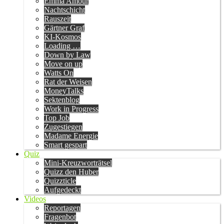
Emma Amour
Nachtschicht
Rauszeit
Gärtner Graf
KI-Kosmos
Loading …
Down by Law
Move on up
Watts On
Rat der Weisen
MoneyTalks
Sektenblog
Work in Progress
Top Job
Zugestiegen
Madame Energie
Smart gespart
Quiz
Mini-Kreuzworträtsel
Quizz den Huber
Quizzticle
Aufgedeckt
Videos
Reportagen
Fragenbot