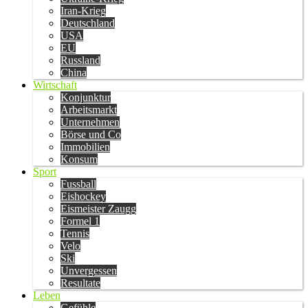
Iran-Krieg
Deutschland
USA
EU
Russland
China
Wirtschaft
Konjunktur
Arbeitsmarkt
Unternehmen
Börse und Co
Immobilien
Konsum
Sport
Fussball
Eishockey
Eismeister Zaugg
Formel 1
Tennis
Velo
Ski
Unvergessen
Resultate
Leben
Gefühle