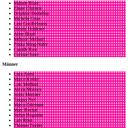
Malorie Blanc
Eliane Christen
Delphine Darbellay
Michelle Gisin
Lara Gut-Behrami
Wendy Holdener
Aline Höpli
Mélanie Meillard
Priska Ming-Nufer
Camille Rast
Corinne Suter
Männer
Luca Aerni
Marco Kohler
Loic Meillard
Alexis Monney
Justin Murisier
Tanguy Nef
Marco Odermatt
Marc Rochat
Stefan Rogentin
Lars Rösti
Thomas Tumler