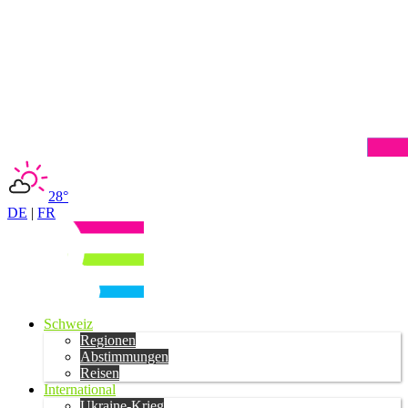
28°
DE
|
FR
Schweiz
Regionen
Abstimmungen
Reisen
International
Ukraine-Krieg