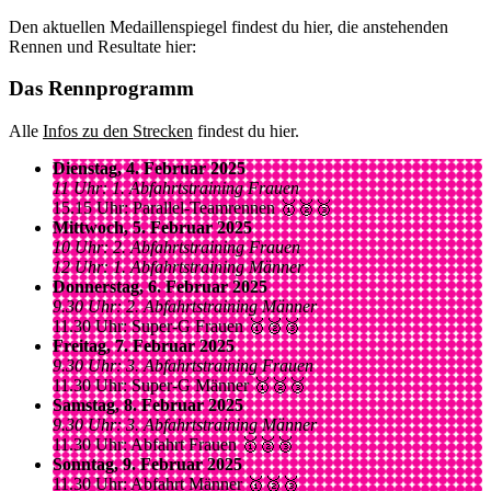
Den aktuellen Medaillenspiegel findest du hier, die anstehenden
Rennen und Resultate hier:
Das Rennprogramm
Alle
Infos zu den Strecken
findest du hier.
Dienstag, 4. Februar 2025
11 Uhr: 1. Abfahrtstraining Frauen
15.15 Uhr: Parallel-Teamrennen 🥇🥈🥉
Mittwoch, 5. Februar 2025
10 Uhr: 2. Abfahrtstraining Frauen
12 Uhr: 1. Abfahrtstraining Männer
Donnerstag, 6. Februar 2025
9.30 Uhr: 2. Abfahrtstraining Männer
11.30 Uhr: Super-G Frauen 🥇🥈🥉
Freitag, 7. Februar 2025
9.30 Uhr: 3. Abfahrtstraining Frauen
11.30 Uhr: Super-G Männer 🥇🥈🥉
Samstag, 8. Februar 2025
9.30 Uhr: 3. Abfahrtstraining Männer
11.30 Uhr: Abfahrt Frauen 🥇🥈🥉
Sonntag, 9. Februar 2025
11.30 Uhr: Abfahrt Männer 🥇🥈🥉