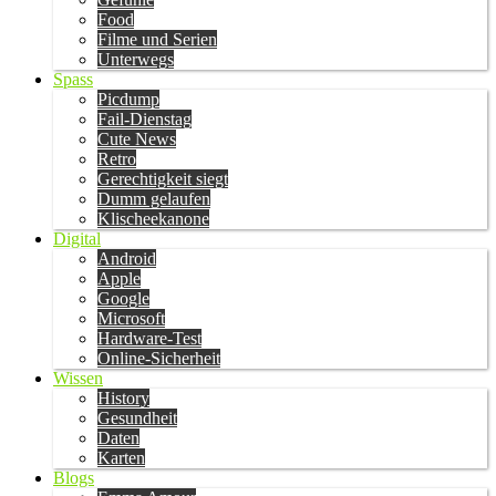
Food
Filme und Serien
Unterwegs
Spass
Picdump
Fail-Dienstag
Cute News
Retro
Gerechtigkeit siegt
Dumm gelaufen
Klischeekanone
Digital
Android
Apple
Google
Microsoft
Hardware-Test
Online-Sicherheit
Wissen
History
Gesundheit
Daten
Karten
Blogs