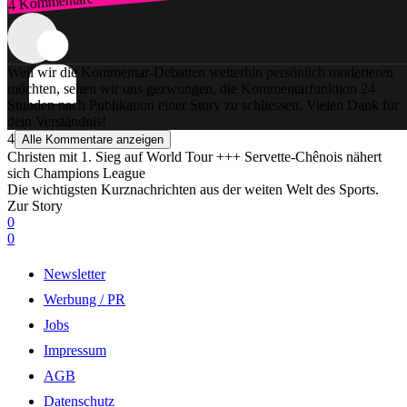
4 Kommentare
Zum Login
Weil wir die Kommentar-Debatten weiterhin persönlich moderieren
möchten, sehen wir uns gezwungen, die Kommentarfunktion 24
Stunden nach Publikation einer Story zu schliessen. Vielen Dank für
dein Verständnis!
4
Alle Kommentare anzeigen
Christen mit 1. Sieg auf World Tour +++ Servette-Chênois nähert
sich Champions League
Die wichtigsten Kurznachrichten aus der weiten Welt des Sports.
Zur Story
0
0
Newsletter
Werbung / PR
Jobs
Impressum
AGB
Datenschutz