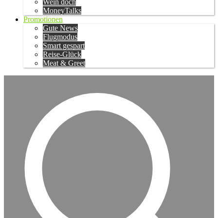
Wein doch
MoneyTalks
Promotionen
Gute News
Flugmodus
Smart gespart
Reise-Glück
Meat & Greet