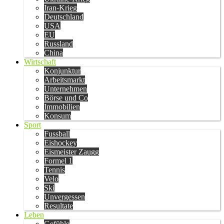
Iran-Krieg
Deutschland
USA
EU
Russland
China
Wirtschaft
Konjunktur
Arbeitsmarkt
Unternehmen
Börse und Co
Immobilien
Konsum
Sport
Fussball
Eishockey
Eismeister Zaugg
Formel 1
Tennis
Velo
Ski
Unvergessen
Resultate
Leben
Gefühle