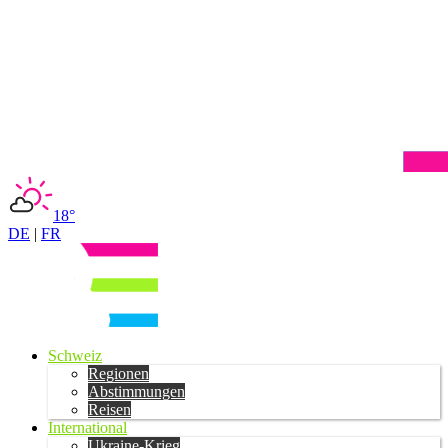
18°
DE
|
FR
Schweiz
Regionen
Abstimmungen
Reisen
International
Ukraine-Krieg