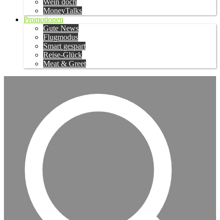
Wein doch
MoneyTalks
Promotionen
Gute News
Flugmodus
Smart gespart
Reise-Glück
Meat & Greet