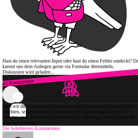
Hast du einen relevanten Input oder hast du einen Fehler entdeckt? D
kannst uns dein Anliegen gerne via Formular übermitteln.
Diskussion wird geladen...
43 Kommentare
Zum Login
Weil wir die Kommentar-Debatten weiterhin persönlich moderieren
möchten, sehen wir uns gezwungen, die Kommentarfunktion 24
Stunden nach Publikation einer Story zu schliessen. Vielen Dank für
dein Verständnis!
Die beliebtesten Kommentare