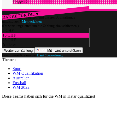
Hayya»?
DANKE FÜR DIE ♥
Würdest du gerne watson und unseren Journalismus
unterstützen?
Mehr erfahren
(Du wirst umgeleitet, um die Zahlung abzuschliessen.)
5 CHF
15 CHF
25 CHF
Anderer
Weiter zur Zahlung
Mit Twint unterstützen
Oder unterstütze uns per
Banküberweisung
.
Themen
Sport
WM-Qualifikation
Australien
Fussball
WM 2022
Diese Teams haben sich für die WM in Katar qualifiziert