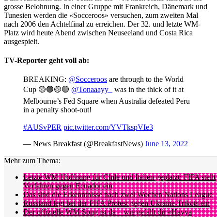
grosse Belohnung. In einer Gruppe mit Frankreich, Dänemark und
Tunesien werden die «Socceroos» versuchen, zum zweiten Mal
nach 2006 den Achtelfinal zu erreichen. Der 32. und letzte WM-
Platz wird heute Abend zwischen Neuseeland und Costa Rica
ausgespielt.
TV-Reporter geht voll ab:
BREAKING:
@Socceroos
are through to the World
Cup 🟡🟢🟡🟢
@Tonaaayy_
was in the thick of it at
Melbourne’s Fed Square when Australia defeated Peru
in a penalty shoot-out!
#AUSvPER
pic.twitter.com/YVTkspVIe3
— News Breakfast (@BreakfastNews)
June 13, 2022
Mehr zum Thema:
Letzte WM-Hoffnung für Chile und Italien geplatzt: FIFA stellt
Verfahren gegen Ecuador ein
Das sind die Erkenntnisse nach zwei Wochen Nations League
Russland legt bei der FIFA Protest gegen Ukraine-Trikots ein
Der offizielle WM-Song ist da – wie gefällt dir «Hayya