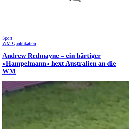
Sport
WM-Qualifikation
Andrew Redmayne – ein bärtiger
«Hampelmann» hext Australien an die
WM