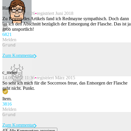
Hans Doe
14.06.2022 10:26
registriert Juni 2018
Zu Beginn des Artikels fand ich Redmayne sympathisch. Doch dann
las ich den Abschnitt bezüglich der Entsorgung der Flasche. Das ist ja
grob unsportlich!
68
21
Melden
Zum Kommentar
c_meier
14.06.2022 11:36
registriert März 2015
Beitrag melden
So sehr ich mich für die Socceroos freue, das Entsorgen der Flasche
geht nicht. Punkt.
Item.
38
16
Melden
Zum Kommentar
43
Alle Kommentare anzeigen