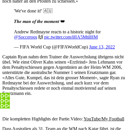
noch näher an den Pfosten zu schiessen.»
'We've done it!' 🇦🇺
𝑻𝒉𝒆 𝒎𝒂𝒏 𝒐𝒇 𝒕𝒉𝒆 𝒎𝒐𝒎𝒆𝒏𝒕 👑
Andrew Redmayne reacts to a historic night for
@Socceroos
🙌
pic.twitter.com/iHA5MtilHM
— FIFA World Cup (@FIFAWorldCup)
June 13, 2022
Captain Ryan nahm dem Trainer die Auswechslung übrigens nicht
übel. Wie einst Oliver Kahn seinen «Erzfeind» Jens Lehmann vor
dem Penaltyschiessen gegen Argentinien an der Heim-WM 2006,
unterstützte die australische Nummer 1 seinen Ersatzmann gar.
«Alles Gute, Kumpel, das ist dein grosser Moment», sagte Ryan zu
Redmayne bei der Auswechslung, und auch kurz vor dem
Penaltyschiessen redete er noch einmal motivierend auf seinen
Ersatzmann ein.
Die kompletten Highlights der Partie.
Video:
YouTube/My Football
Dass Australien als 31. Team an die WM nach Katar fährt, ist die