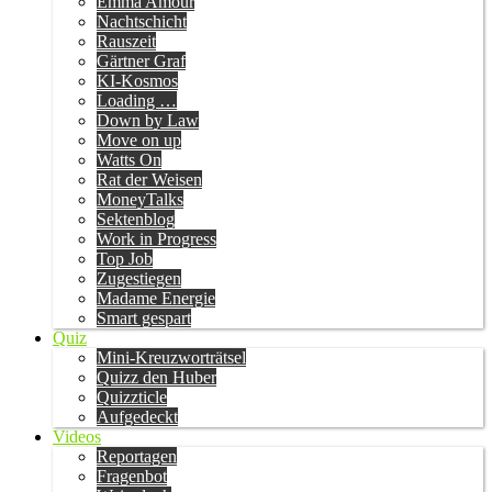
Emma Amour
Nachtschicht
Rauszeit
Gärtner Graf
KI-Kosmos
Loading …
Down by Law
Move on up
Watts On
Rat der Weisen
MoneyTalks
Sektenblog
Work in Progress
Top Job
Zugestiegen
Madame Energie
Smart gespart
Quiz
Mini-Kreuzworträtsel
Quizz den Huber
Quizzticle
Aufgedeckt
Videos
Reportagen
Fragenbot