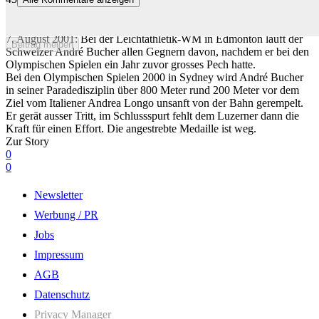
André Bucher sprintet über 800 Meter unnachahmlich zum ersten
Schweizer WM-Gold
7. August 2001: Bei der Leichtathletik-WM in Edmonton läuft der
Beitrag melden
Schweizer André Bucher allen Gegnern davon, nachdem er bei den
Olympischen Spielen ein Jahr zuvor grosses Pech hatte.
Bei den Olympischen Spielen 2000 in Sydney wird André Bucher
in seiner Paradedisziplin über 800 Meter rund 200 Meter vor dem
Ziel vom Italiener Andrea Longo unsanft von der Bahn gerempelt.
Er gerät ausser Tritt, im Schlussspurt fehlt dem Luzerner dann die
Kraft für einen Effort. Die angestrebte Medaille ist weg.
Zur Story
0
0
Newsletter
Werbung / PR
Jobs
Impressum
AGB
Datenschutz
Privacy Manager