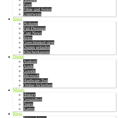
Food
Filme und Serien
Unterwegs
Spass
Picdump
Fail-Dienstag
Cute News
Retro
Gerechtigkeit siegt
Dumm gelaufen
Klischeekanone
Digital
Android
Apple
Google
Microsoft
Hardware-Test
Online-Sicherheit
Wissen
History
Gesundheit
Daten
Karten
Blogs