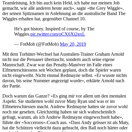
Teamleistung. Ich bin auch kein Held, ich habe nur meinen Job
gemacht, wie alle anderen heute auch», sagte «the Grey Wiggle»,
der seinen Spitznamen in Anlehnung an die australische Band The
Wiggles erhalten hat, gegenüber Channel 10.
He's got history. Inspired of course, by The
Wiggles.
pic.twitter.com/oCX6Xi2gxL
— FotMob (@FotMob)
May 20, 2019
Mit dem Torhüter-Wechsel hat Australien-Trainer Graham Arnold
nicht nur die Peruaner überrascht, sondern auch seine eigene
Mannschaft. Zwar war das Penalty-Manöver im Falle eines
Elfmeterschiessens seit Wochen geplant, doch die Spieler waren
nicht eingeweiht. Nicht einmal Redmayne selbst. «Er wusste nichts
davon, bis seine Nummer angezeigt wurde», erklärte Arnold nach
der Partie.
Doch warum das Ganze? «Es ging mir vor allem um den mentalen
Aspekt. Sie studierten wohl zuvor Maty Ryan und was er im
Elfmeterschiessen macht. Andrew Redmayne hatten sie zuvor wohl
noch nie gesehen. Gleichzeitig haben sie sich wahrscheinlich
gefragt, warum, als ich Andrew Redmayne eingewechselt habe»,
führte der «Socceroos»-Coach aus. «Dass Andy grösser ist als Maty,
hat die Schützen vielleicht dazu gebracht, den Ball noch härter oder