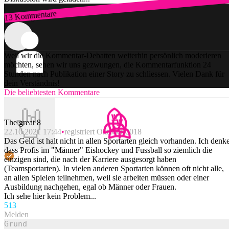
13 Kommentare
Zum Login
Weil wir die Kommentar-Debatten weiterhin persönlich moderieren
möchten, sehen wir uns gezwungen, die Kommentarfunktion 24
Stunden nach Publikation einer Story zu schliessen. Vielen Dank für
dein Verständnis!
Die beliebtesten Kommentare
The great 8
22.10.2021 17:44
registriert Oktober 2018
Das Geld ist halt nicht in allen Sportarten gleich vorhanden. Ich denke
dass Profis im "Männer" Eishockey und Fussball so ziemlich die
einzigen sind, die nach der Karriere ausgesorgt haben
(Teamsportarten). In vielen anderen Sportarten können oft nicht alle,
an allen Spielen teilnehmen, weil sie arbeiten müssen oder einer
Ausbildung nachgehen, egal ob Männer oder Frauen.
Ich sehe hier kein Problem...
51
3
Melden