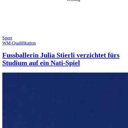
Sport
WM-Qualifikation
Fussballerin Julia Stierli verzichtet fürs
Studium auf ein Nati-Spiel