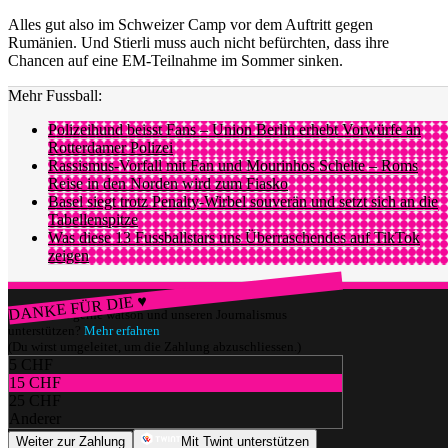
Alles gut also im Schweizer Camp vor dem Auftritt gegen
Rumänien. Und Stierli muss auch nicht befürchten, dass ihre
Chancen auf eine EM-Teilnahme im Sommer sinken.
Mehr Fussball:
Polizeihund beisst Fans – Union Berlin erhebt Vorwürfe an
Rotterdamer Polizei
Rassismus-Vorfall mit Fan und Mourinhos Schelte – Roms
Reise in den Norden wird zum Fiasko
Basel siegt trotz Penalty-Wirbel souverän und setzt sich an die
Tabellenspitze
Was diese 13 Fussballstars uns Überraschendes auf TikTok
zeigen
DANKE FÜR DIE ♥
Würdest du gerne watson und unseren Journalismus
unterstützen?
Mehr erfahren
(Du wirst umgeleitet, um die Zahlung abzuschliessen.)
5 CHF
15 CHF
25 CHF
Anderer
Weiter zur Zahlung
Mit Twint unterstützen