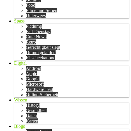
Food
Filme und Serien
Unterwegs
Spass
Picdump
Fail-Dienstag
Cute News
Retro
Gerechtigkeit siegt
Dumm gelaufen
Klischeekanone
Digital
Android
Apple
Google
Microsoft
Hardware-Test
Online-Sicherheit
Wissen
History
Gesundheit
Daten
Karten
Blogs