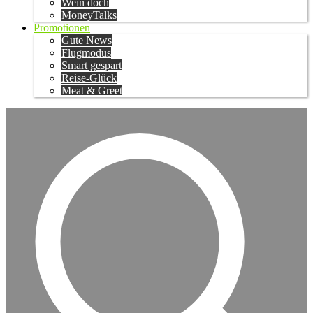
Wein doch
MoneyTalks
Promotionen
Gute News
Flugmodus
Smart gespart
Reise-Glück
Meat & Greet