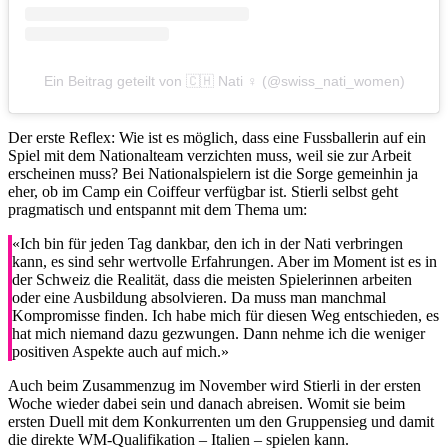
Ein Beitrag geteilt von 🇨🇭 Nati ♀️ (@swiss_nati_women)
Der erste Reflex: Wie ist es möglich, dass eine Fussballerin auf ein
Spiel mit dem Nationalteam verzichten muss, weil sie zur Arbeit
erscheinen muss? Bei Nationalspielern ist die Sorge gemeinhin ja
eher, ob im Camp ein Coiffeur verfügbar ist. Stierli selbst geht
pragmatisch und entspannt mit dem Thema um:
«Ich bin für jeden Tag dankbar, den ich in der Nati verbringen
kann, es sind sehr wertvolle Erfahrungen. Aber im Moment ist es in
der Schweiz die Realität, dass die meisten Spielerinnen arbeiten
oder eine Ausbildung absolvieren. Da muss man manchmal
Kompromisse finden. Ich habe mich für diesen Weg entschieden, es
hat mich niemand dazu gezwungen. Dann nehme ich die weniger
positiven Aspekte auch auf mich.»
Auch beim Zusammenzug im November wird Stierli in der ersten
Woche wieder dabei sein und danach abreisen. Womit sie beim
ersten Duell mit dem Konkurrenten um den Gruppensieg und damit
die direkte WM-Qualifikation – Italien – spielen kann.