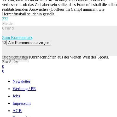
verbessern - ob das Ziel aber sein sollte, dass Frauenfussball die selbe
realitätsfremden Auswüchse (Coiffeur im Camp) annimmt wie
Herrenfussball sei dahin gestellt...
23
2
Melden
Zum Kommentar
13
Alle Kommentare anzeigen
Bencic nach hartem Kampf im Achtelfinal in Toronto +++ Christen
mit 1. World-Tour-Sieg
Die wichtigsten Kurznachrichten aus der weiten Welt des Sports.
Beitrag melden
Zur Story
0
0
Newsletter
Werbung / PR
Jobs
Impressum
AGB