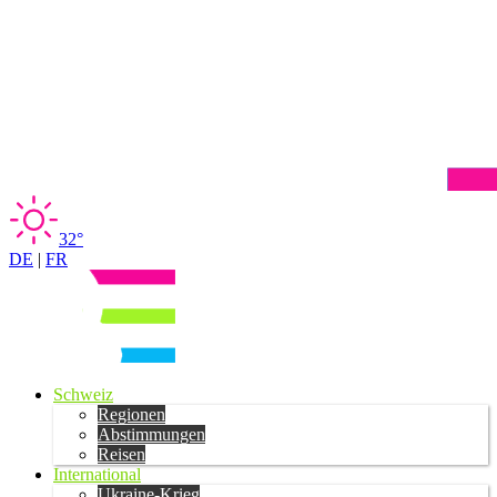
32°
DE
|
FR
Schweiz
Regionen
Abstimmungen
Reisen
International
Ukraine-Krieg