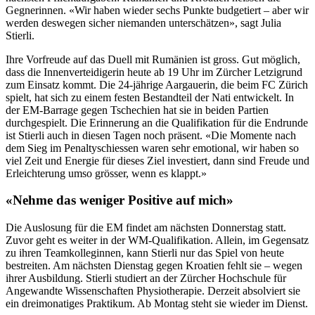
Gegnerinnen. «Wir haben wieder sechs Punkte budgetiert – aber wir
werden deswegen sicher niemanden unterschätzen», sagt Julia
Stierli.
Ihre Vorfreude auf das Duell mit Rumänien ist gross. Gut möglich,
dass die Innenverteidigerin heute ab 19 Uhr im Zürcher Letzigrund
zum Einsatz kommt. Die 24-jährige Aargauerin, die beim FC Zürich
spielt, hat sich zu einem festen Bestandteil der Nati entwickelt. In
der EM-Barrage gegen Tschechien hat sie in beiden Partien
durchgespielt. Die Erinnerung an die Qualifikation für die Endrunde
ist Stierli auch in diesen Tagen noch präsent. «Die Momente nach
dem Sieg im Penaltyschiessen waren sehr emotional, wir haben so
viel Zeit und Energie für dieses Ziel investiert, dann sind Freude und
Erleichterung umso grösser, wenn es klappt.»
«Nehme das weniger Positive auf mich»
Die Auslosung für die EM findet am nächsten Donnerstag statt.
Zuvor geht es weiter in der WM-Qualifikation. Allein, im Gegensatz
zu ihren Teamkolleginnen, kann Stierli nur das Spiel von heute
bestreiten. Am nächsten Dienstag gegen Kroatien fehlt sie – wegen
ihrer Ausbildung. Stierli studiert an der Zürcher Hochschule für
Angewandte Wissenschaften Physiotherapie. Derzeit absolviert sie
ein dreimonatiges Praktikum. Ab Montag steht sie wieder im Dienst.