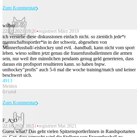
Zum Kommentar
wilbur
22.10.2021 19:26
registriert März 2019
Beitrag melden
ich verstehe diese diskussionen einfach nicht. so ziemlich jede*r
mannschaftssportler*in in der schweiz, abgesehen von
Männerfussball/-eishockey und evtl. -handball, kann nicht vom sport
leben. wieso sollten jetzt genau die frauenfussballerinnen die armen
sein, nur weil ihre männlichen pendants genug geld generieren, dass
daraus ein profisport resultieren kann. so haben bspw.
unihockey"profis" auch 5-6 mal die woche training/match und keiner
beschwert sich.
49
13
Melden
Zum Kommentar
F_A_O
22.10.2021 16:51
registriert Mai 2021
Beitrag melden
Guess what? Das geht vielen SpitzensportlerInnen in Randsportarten
so. Gut, dass versucht wird die Stellung von Frauenfussball zu