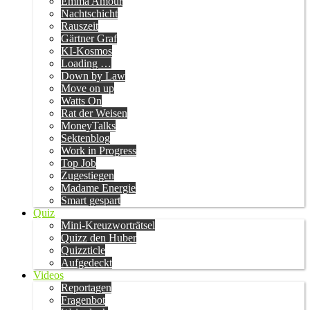
Emma Amour
Nachtschicht
Rauszeit
Gärtner Graf
KI-Kosmos
Loading …
Down by Law
Move on up
Watts On
Rat der Weisen
MoneyTalks
Sektenblog
Work in Progress
Top Job
Zugestiegen
Madame Energie
Smart gespart
Quiz
Mini-Kreuzworträtsel
Quizz den Huber
Quizzticle
Aufgedeckt
Videos
Reportagen
Fragenbot