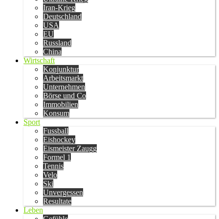
Iran-Krieg
Deutschland
USA
EU
Russland
China
Wirtschaft
Konjunktur
Arbeitsmarkt
Unternehmen
Börse und Co
Immobilien
Konsum
Sport
Fussball
Eishockey
Eismeister Zaugg
Formel 1
Tennis
Velo
Ski
Unvergessen
Resultate
Leben
Gefühle