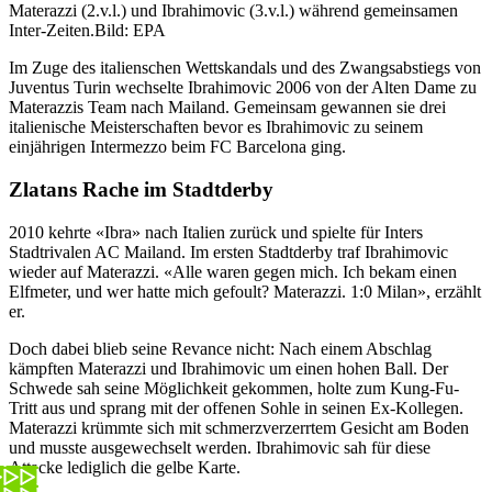
Materazzi (2.v.l.) und Ibrahimovic (3.v.l.) während gemeinsamen
Inter-Zeiten.
Bild: EPA
Im Zuge des italienschen Wettskandals und des Zwangsabstiegs von
Juventus Turin wechselte Ibrahimovic 2006 von der Alten Dame zu
Materazzis Team nach Mailand. Gemeinsam gewannen sie drei
italienische Meisterschaften bevor es Ibrahimovic zu seinem
einjährigen Intermezzo beim FC Barcelona ging.
Zlatans Rache im Stadtderby
2010 kehrte «Ibra» nach Italien zurück und spielte für Inters
Stadtrivalen AC Mailand. Im ersten Stadtderby traf Ibrahimovic
wieder auf Materazzi. «Alle waren gegen mich. Ich bekam einen
Elfmeter, und wer hatte mich gefoult? Materazzi. 1:0 Milan», erzählt
er.
Doch dabei blieb seine Revance nicht: Nach einem Abschlag
kämpften Materazzi und Ibrahimovic um einen hohen Ball. Der
Schwede sah seine Möglichkeit gekommen, holte zum Kung-Fu-
Tritt aus und sprang mit der offenen Sohle in seinen Ex-Kollegen.
Materazzi krümmte sich mit schmerzverzerrtem Gesicht am Boden
und musste ausgewechselt werden. Ibrahimovic sah für diese
Attacke lediglich die gelbe Karte.