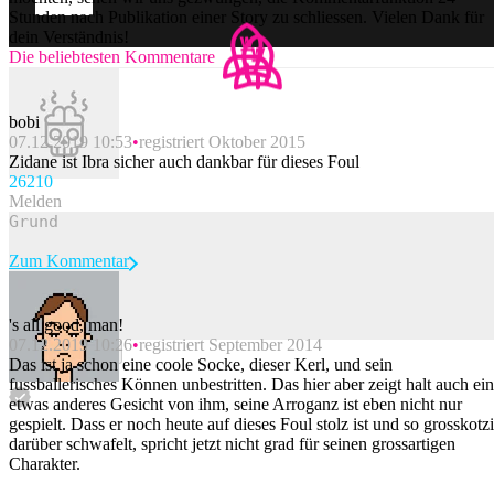
Stunden nach Publikation einer Story zu schliessen. Vielen Dank für
dein Verständnis!
Die beliebtesten Kommentare
bobi
07.12.2019 10:53
registriert Oktober 2015
Zidane ist Ibra sicher auch dankbar für dieses Foul
262
10
Melden
Zum Kommentar
's all good, man!
07.12.2019 10:26
registriert September 2014
Beitrag melden
Das ist ja schon eine coole Socke, dieser Kerl, und sein
fussballerisches Können unbestritten. Das hier aber zeigt halt auch ein
etwas anderes Gesicht von ihm, seine Arroganz ist eben nicht nur
gespielt. Dass er noch heute auf dieses Foul stolz ist und so grosskotz
darüber schwafelt, spricht jetzt nicht grad für seinen grossartigen
Charakter.