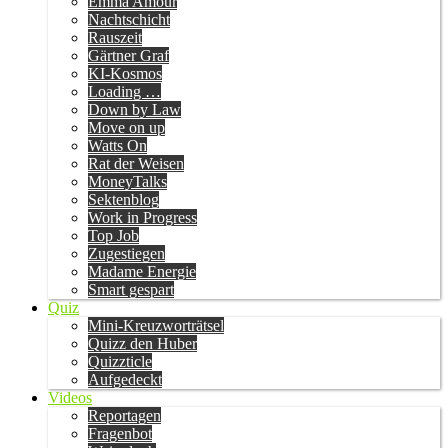
Emma Amour
Nachtschicht
Rauszeit
Gärtner Graf
KI-Kosmos
Loading …
Down by Law
Move on up
Watts On
Rat der Weisen
MoneyTalks
Sektenblog
Work in Progress
Top Job
Zugestiegen
Madame Energie
Smart gespart
Quiz
Mini-Kreuzworträtsel
Quizz den Huber
Quizzticle
Aufgedeckt
Videos
Reportagen
Fragenbot