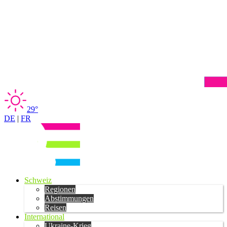
29°
DE
|
FR
Schweiz
Regionen
Abstimmungen
Reisen
International
Ukraine-Krieg