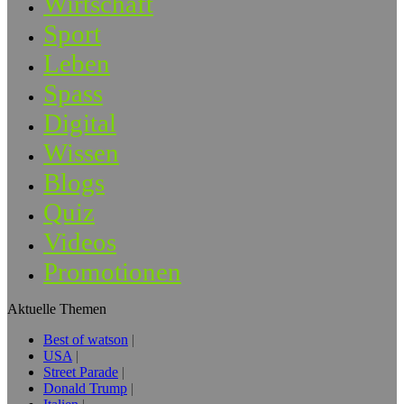
Wirtschaft
Sport
Leben
Spass
Digital
Wissen
Blogs
Quiz
Videos
Promotionen
Aktuelle Themen
Best of watson
USA
Street Parade
Donald Trump