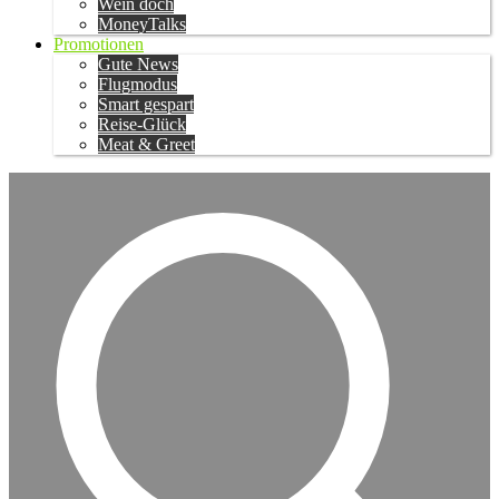
Wein doch
MoneyTalks
Promotionen
Gute News
Flugmodus
Smart gespart
Reise-Glück
Meat & Greet