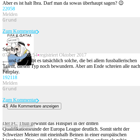
Aber es ist halt Ibra. Darf man da sowas überhaupt sagen? 😉
220
58
Melden
Zum Kommentar
Staedy
07.12.2019 09:54
registriert Oktober 2017
Beitrag melden
.....und dann gibt es tatsächlich solche, die bei allem fussballerischen
Talent, diesen Typ noch bewundern. Aber am Ende schreien alle nac
Fairplay.
192
118
Melden
Zum Kommentar
43
Alle Kommentare anzeigen
Nach turbulenten Tagen ist Thun der europäischen Ligaphase ganz
nah
Der FC Thun gewinnt das Hinspiel in der dritten
Beitrag melden
Qualifikationsrunde der Europa League deutlich. Somit steht der
Schweizer Meister mit eineinhalb Beinen in einer europäischen