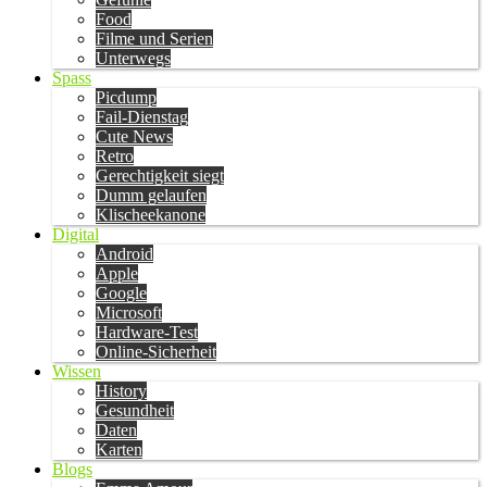
Food
Filme und Serien
Unterwegs
Spass
Picdump
Fail-Dienstag
Cute News
Retro
Gerechtigkeit siegt
Dumm gelaufen
Klischeekanone
Digital
Android
Apple
Google
Microsoft
Hardware-Test
Online-Sicherheit
Wissen
History
Gesundheit
Daten
Karten
Blogs