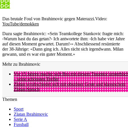
Das brutale Foul von Ibrahimovic gegen Materazzi.
Video:
YouTube/demokken
Dazu sagte Ibrahimovic: «Sein Teamkollege Stankovic fragte mich:
‹Warum hast du das getan?› Ich antwortete ihm: ‹Ich habe vier Jahre
auf diesen Moment gewartet. Darum!›» Abschliessend resümierte
der 38-Jährige: «Dann ging ich. Alles rächt sich irgendwann. Milan
gewann, und es war ein guter Moment.»
Mehr zu Ibrahimovic
Vor 15 Jahren machte sich Ibra mit diesem Traumtor unsterblic
– seine schönsten Treffer
Zlatan verabschiedet sich mit obszöner Geste und klassischem
Zlatan-Spruch
Themen
Sport
Zlatan Ibrahimovic
Serie A
Fussball