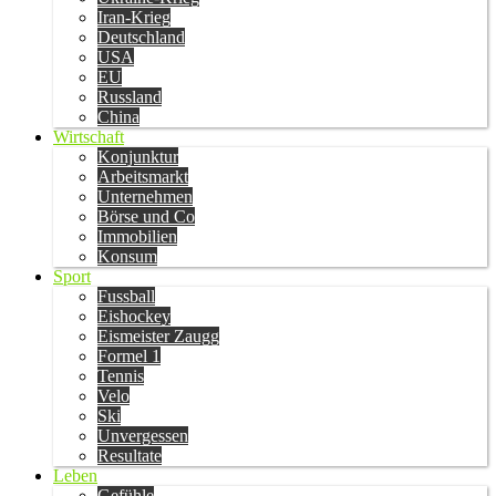
Iran-Krieg
Deutschland
USA
EU
Russland
China
Wirtschaft
Konjunktur
Arbeitsmarkt
Unternehmen
Börse und Co
Immobilien
Konsum
Sport
Fussball
Eishockey
Eismeister Zaugg
Formel 1
Tennis
Velo
Ski
Unvergessen
Resultate
Leben
Gefühle