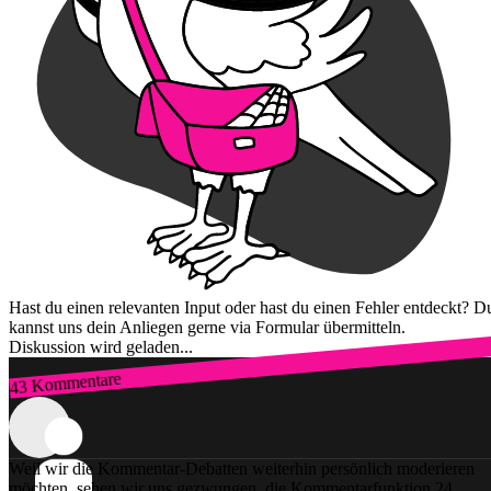
Hast du einen relevanten Input oder hast du einen Fehler entdeckt? D
kannst uns dein Anliegen gerne via Formular übermitteln.
Diskussion wird geladen...
43 Kommentare
Zum Login
Weil wir die Kommentar-Debatten weiterhin persönlich moderieren
möchten, sehen wir uns gezwungen, die Kommentarfunktion 24