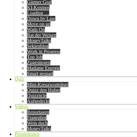
Gärtner Graf
KI-Kosmos
Loading …
Down by Law
Move on up
Watts On
Rat der Weisen
MoneyTalks
Sektenblog
Work in Progress
Top Job
Zugestiegen
Madame Energie
Smart gespart
Quiz
Mini-Kreuzworträtsel
Quizz den Huber
Quizzticle
Aufgedeckt
Videos
Reportagen
Fragenbot
Wein doch
MoneyTalks
Promotionen