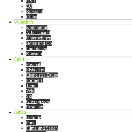
USA
EU
Russland
China
Wirtschaft
Konjunktur
Arbeitsmarkt
Unternehmen
Börse und Co
Immobilien
Konsum
Sport
Fussball
Eishockey
Eismeister Zaugg
Formel 1
Tennis
Velo
Ski
Unvergessen
Resultate
Leben
Gefühle
Food
Filme und Serien