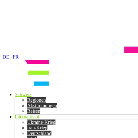
DE
|
FR
Schweiz
Regionen
Abstimmungen
Reisen
International
Ukraine-Krieg
Iran-Krieg
Deutschland