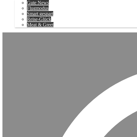
Gute News
Flugmodus
Smart gespart
Reise-Glück
Meat & Greet