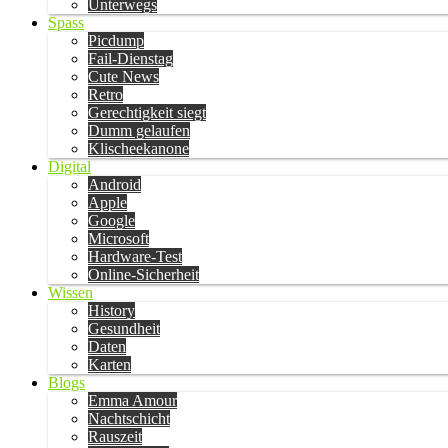
Unterwegs
Spass
Picdump
Fail-Dienstag
Cute News
Retro
Gerechtigkeit siegt
Dumm gelaufen
Klischeekanone
Digital
Android
Apple
Google
Microsoft
Hardware-Test
Online-Sicherheit
Wissen
History
Gesundheit
Daten
Karten
Blogs
Emma Amour
Nachtschicht
Rauszeit