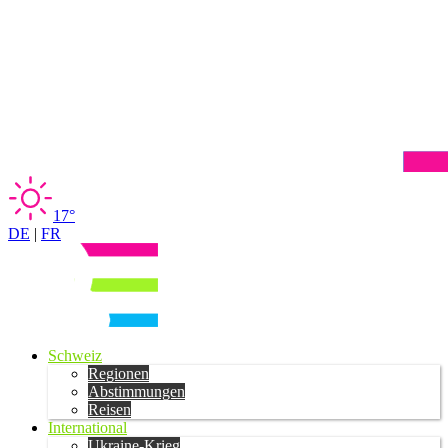
17°
DE
|
FR
Schweiz
Regionen
Abstimmungen
Reisen
International
Ukraine-Krieg