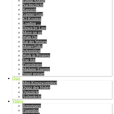
Emma Amour
Nachtschicht
Rauszeit
Gärtner Graf
KI-Kosmos
Loading …
Down by Law
Move on up
Watts On
Rat der Weisen
MoneyTalks
Sektenblog
Work in Progress
Top Job
Zugestiegen
Madame Energie
Smart gespart
Quiz
Mini-Kreuzworträtsel
Quizz den Huber
Quizzticle
Aufgedeckt
Videos
Reportagen
Fragenbot