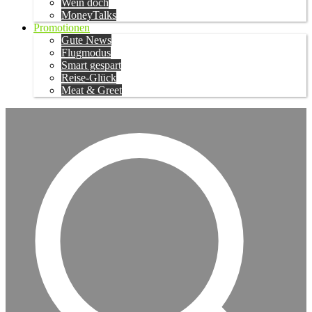
Wein doch
MoneyTalks
Promotionen
Gute News
Flugmodus
Smart gespart
Reise-Glück
Meat & Greet