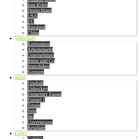
Iran-Krieg
Deutschland
USA
EU
Russland
China
Wirtschaft
Konjunktur
Arbeitsmarkt
Unternehmen
Börse und Co
Immobilien
Konsum
Sport
Fussball
Eishockey
Eismeister Zaugg
Formel 1
Tennis
Velo
Ski
Unvergessen
Resultate
Leben
Gefühle