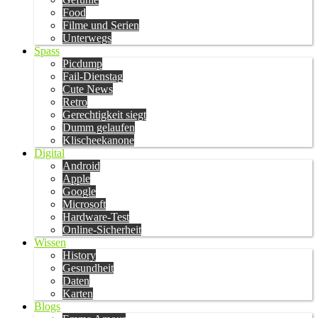
Food
Filme und Serien
Unterwegs
Spass
Picdump
Fail-Dienstag
Cute News
Retro
Gerechtigkeit siegt
Dumm gelaufen
Klischeekanone
Digital
Android
Apple
Google
Microsoft
Hardware-Test
Online-Sicherheit
Wissen
History
Gesundheit
Daten
Karten
Blogs