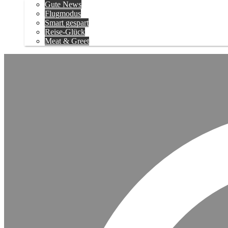
Gute News
Flugmodus
Smart gespart
Reise-Glück
Meat & Greet