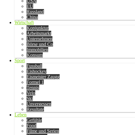
USA
EU
Russland
China
Wirtschaft
Konjunktur
Arbeitsmarkt
Unternehmen
Börse und Co
Immobilien
Konsum
Sport
Fussball
Eishockey
Eismeister Zaugg
Formel 1
Tennis
Velo
Ski
Unvergessen
Resultate
Leben
Gefühle
Food
Filme und Serien