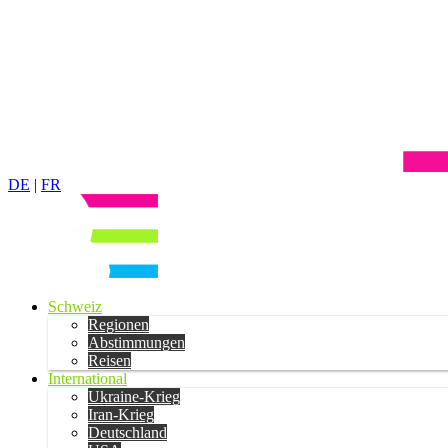
DE
|
FR
Schweiz
Regionen
Abstimmungen
Reisen
International
Ukraine-Krieg
Iran-Krieg
Deutschland