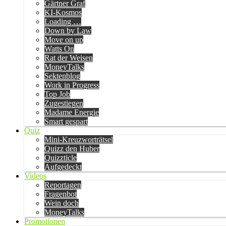
Gärtner Graf
KI-Kosmos
Loading …
Down by Law
Move on up
Watts On
Rat der Weisen
MoneyTalks
Sektenblog
Work in Progress
Top Job
Zugestiegen
Madame Energie
Smart gespart
Quiz
Mini-Kreuzworträtsel
Quizz den Huber
Quizzticle
Aufgedeckt
Videos
Reportagen
Fragenbot
Wein doch
MoneyTalks
Promotionen