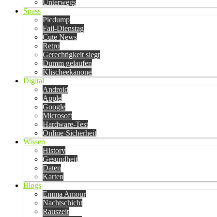
Unterwegs
Spass
Picdump
Fail-Dienstag
Cute News
Retro
Gerechtigkeit siegt
Dumm gelaufen
Klischeekanone
Digital
Android
Apple
Google
Microsoft
Hardware-Test
Online-Sicherheit
Wissen
History
Gesundheit
Daten
Karten
Blogs
Emma Amour
Nachtschicht
Rauszeit