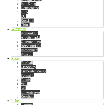
Iran-Krieg
Deutschland
USA
EU
Russland
China
Wirtschaft
Konjunktur
Arbeitsmarkt
Unternehmen
Börse und Co
Immobilien
Konsum
Sport
Fussball
Eishockey
Eismeister Zaugg
Formel 1
Tennis
Velo
Ski
Unvergessen
Resultate
Leben
Gefühle