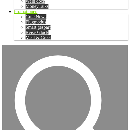
Wein doch
MoneyTalks
Promotionen
Gute News
Flugmodus
Smart gespart
Reise-Glück
Meat & Greet