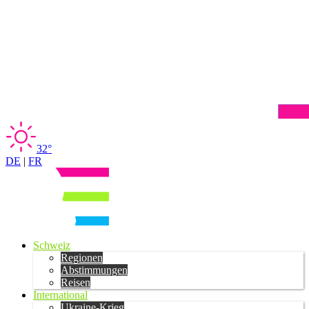
32°
DE
|
FR
Schweiz
Regionen
Abstimmungen
Reisen
International
Ukraine-Krieg