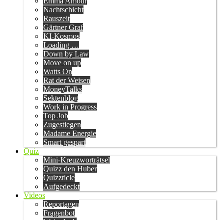
Emma Amour
Nachtschicht
Rauszeit
Gärtner Graf
KI-Kosmos
Loading …
Down by Law
Move on up
Watts On
Rat der Weisen
MoneyTalks
Sektenblog
Work in Progress
Top Job
Zugestiegen
Madame Energie
Smart gespart
Quiz
Mini-Kreuzworträtsel
Quizz den Huber
Quizzticle
Aufgedeckt
Videos
Reportagen
Fragenbot