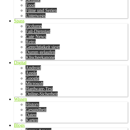
Food
Filme und Serien
Unterwegs
Spass
Picdump
Fail-Dienstag
Cute News
Retro
Gerechtigkeit siegt
Dumm gelaufen
Klischeekanone
Digital
Android
Apple
Google
Microsoft
Hardware-Test
Online-Sicherheit
Wissen
History
Gesundheit
Daten
Karten
Blogs