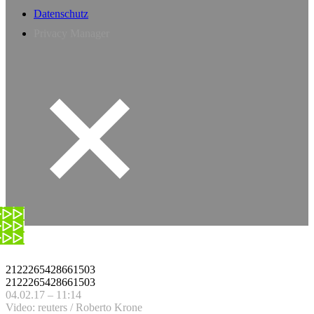
Datenschutz
Privacy Manager
2122265428661503
2122265428661503
04.02.17 – 11:14
Video: reuters / Roberto Krone