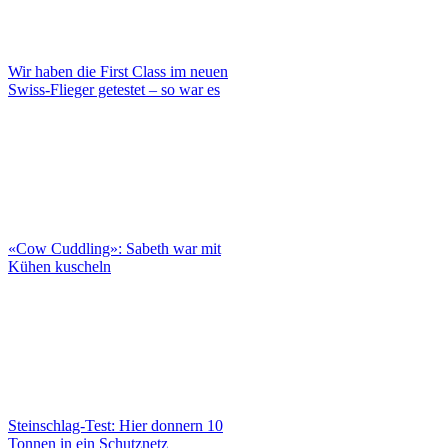
Wir haben die First Class im neuen
Swiss-Flieger getestet – so war es
«Cow Cuddling»: Sabeth war mit
Kühen kuscheln
Steinschlag-Test: Hier donnern 10
Tonnen in ein Schutznetz