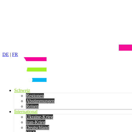
DE
|
FR
Schweiz
Regionen
Abstimmungen
Reisen
International
Ukraine-Krieg
Iran-Krieg
Deutschland