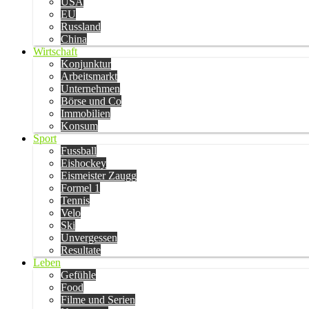
USA
EU
Russland
China
Wirtschaft
Konjunktur
Arbeitsmarkt
Unternehmen
Börse und Co
Immobilien
Konsum
Sport
Fussball
Eishockey
Eismeister Zaugg
Formel 1
Tennis
Velo
Ski
Unvergessen
Resultate
Leben
Gefühle
Food
Filme und Serien