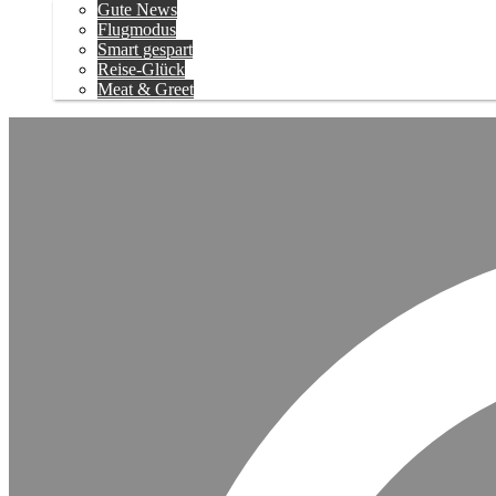
Gute News
Flugmodus
Smart gespart
Reise-Glück
Meat & Greet