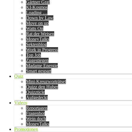
Gärtner Graf
KI-Kosmos
Loading …
Down by Law
Move on up
Watts On
Rat der Weisen
MoneyTalks
Sektenblog
Work in Progress
Top Job
Zugestiegen
Madame Energie
Smart gespart
Quiz
Mini-Kreuzworträtsel
Quizz den Huber
Quizzticle
Aufgedeckt
Videos
Reportagen
Fragenbot
Wein doch
MoneyTalks
Promotionen