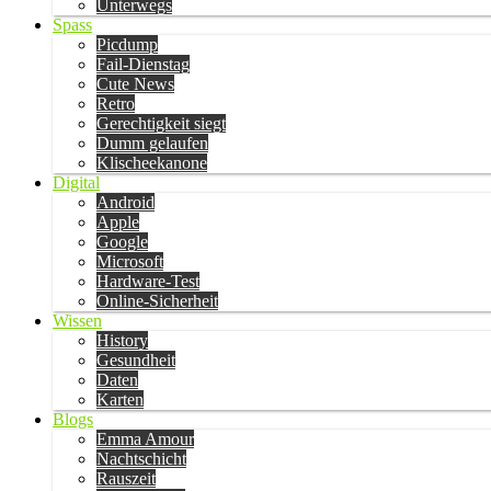
Unterwegs
Spass
Picdump
Fail-Dienstag
Cute News
Retro
Gerechtigkeit siegt
Dumm gelaufen
Klischeekanone
Digital
Android
Apple
Google
Microsoft
Hardware-Test
Online-Sicherheit
Wissen
History
Gesundheit
Daten
Karten
Blogs
Emma Amour
Nachtschicht
Rauszeit