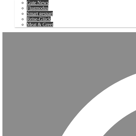
Gute News
Flugmodus
Smart gespart
Reise-Glück
Meat & Greet