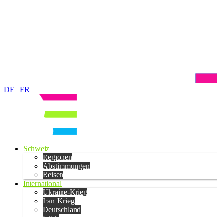
DE
|
FR
Schweiz
Regionen
Abstimmungen
Reisen
International
Ukraine-Krieg
Iran-Krieg
Deutschland