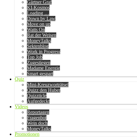
Gärtner Graf
KI-Kosmos
Loading …
Down by Law
Move on up
Watts On
Rat der Weisen
MoneyTalks
Sektenblog
Work in Progress
Top Job
Zugestiegen
Madame Energie
Smart gespart
Quiz
Mini-Kreuzworträtsel
Quizz den Huber
Quizzticle
Aufgedeckt
Videos
Reportagen
Fragenbot
Wein doch
MoneyTalks
Promotionen