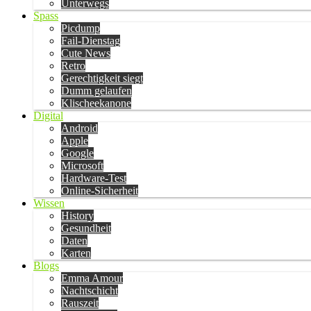
Unterwegs
Spass
Picdump
Fail-Dienstag
Cute News
Retro
Gerechtigkeit siegt
Dumm gelaufen
Klischeekanone
Digital
Android
Apple
Google
Microsoft
Hardware-Test
Online-Sicherheit
Wissen
History
Gesundheit
Daten
Karten
Blogs
Emma Amour
Nachtschicht
Rauszeit