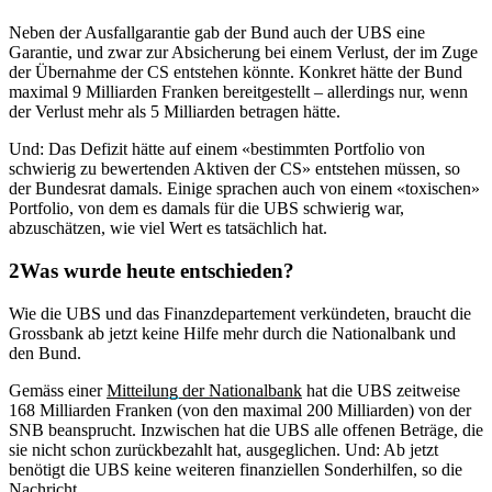
Neben der Ausfallgarantie gab der Bund auch der UBS eine
Garantie, und zwar zur Absicherung bei einem Verlust, der im Zuge
der Übernahme der CS entstehen könnte. Konkret hätte der Bund
maximal 9 Milliarden Franken bereitgestellt – allerdings nur, wenn
der Verlust mehr als 5 Milliarden betragen hätte.
Und: Das Defizit hätte auf einem «bestimmten Portfolio von
schwierig zu bewertenden Aktiven der CS» entstehen müssen, so
der Bundesrat damals. Einige sprachen auch von einem «toxischen»
Portfolio, von dem es damals für die UBS schwierig war,
abzuschätzen, wie viel Wert es tatsächlich hat.
Was wurde heute entschieden?
Wie die UBS und das Finanzdepartement verkündeten, braucht die
Grossbank ab jetzt keine Hilfe mehr durch die Nationalbank und
den Bund.
Gemäss einer
Mitteilung der Nationalbank
hat die UBS zeitweise
168 Milliarden Franken (von den maximal 200 Milliarden) von der
SNB beansprucht. Inzwischen hat die UBS alle offenen Beträge, die
sie nicht schon zurückbezahlt hat, ausgeglichen. Und: Ab jetzt
benötigt die UBS keine weiteren finanziellen Sonderhilfen, so die
Nachricht.