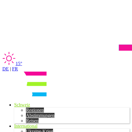
15°
DE
|
FR
Schweiz
Regionen
Abstimmungen
Reisen
International
Ukraine-Krieg