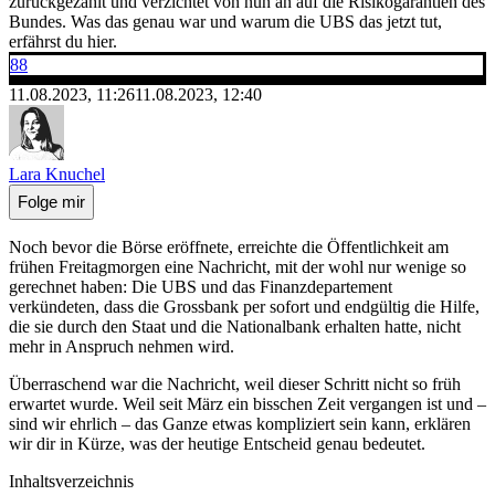
zurückgezahlt und verzichtet von nun an auf die Risikogarantien des
Bundes. Was das genau war und warum die UBS das jetzt tut,
erfährst du hier.
88
11.08.2023, 11:26
11.08.2023, 12:40
Lara Knuchel
Folge mir
Noch bevor die Börse eröffnete, erreichte die Öffentlichkeit am
frühen Freitagmorgen eine Nachricht, mit der wohl nur wenige so
gerechnet haben: Die UBS und das Finanzdepartement
verkündeten, dass die Grossbank per sofort und endgültig die Hilfe,
die sie durch den Staat und die Nationalbank erhalten hatte, nicht
mehr in Anspruch nehmen wird.
Überraschend war die Nachricht, weil dieser Schritt nicht so früh
erwartet wurde. Weil seit März ein bisschen Zeit vergangen ist und –
sind wir ehrlich – das Ganze etwas kompliziert sein kann, erklären
wir dir in Kürze, was der heutige Entscheid genau bedeutet.
Inhaltsverzeichnis