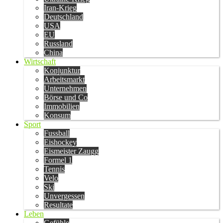
Iran-Krieg
Deutschland
USA
EU
Russland
China
Wirtschaft
Konjunktur
Arbeitsmarkt
Unternehmen
Börse und Co
Immobilien
Konsum
Sport
Fussball
Eishockey
Eismeister Zaugg
Formel 1
Tennis
Velo
Ski
Unvergessen
Resultate
Leben
Gefühle