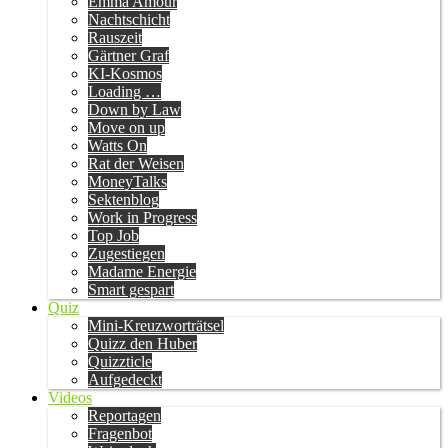
Emma Amour
Nachtschicht
Rauszeit
Gärtner Graf
KI-Kosmos
Loading …
Down by Law
Move on up
Watts On
Rat der Weisen
MoneyTalks
Sektenblog
Work in Progress
Top Job
Zugestiegen
Madame Energie
Smart gespart
Quiz
Mini-Kreuzworträtsel
Quizz den Huber
Quizzticle
Aufgedeckt
Videos
Reportagen
Fragenbot