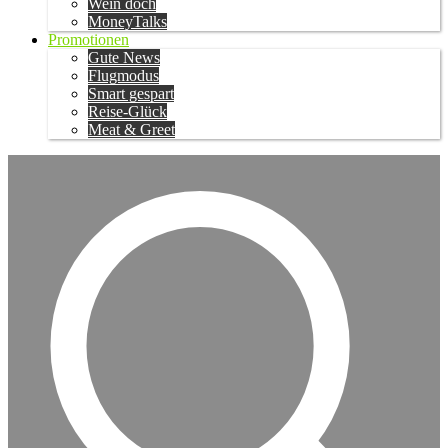
Wein doch
MoneyTalks
Promotionen
Gute News
Flugmodus
Smart gespart
Reise-Glück
Meat & Greet