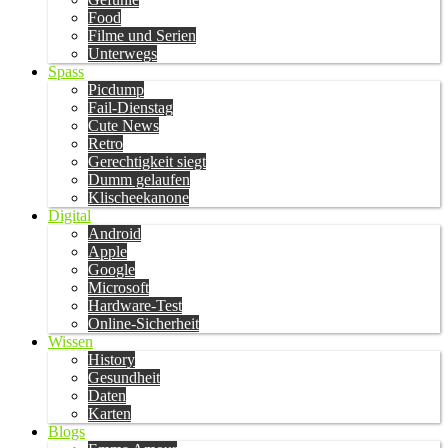
Food
Filme und Serien
Unterwegs
Spass
Picdump
Fail-Dienstag
Cute News
Retro
Gerechtigkeit siegt
Dumm gelaufen
Klischeekanone
Digital
Android
Apple
Google
Microsoft
Hardware-Test
Online-Sicherheit
Wissen
History
Gesundheit
Daten
Karten
Blogs