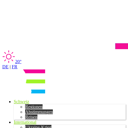
20°
DE
|
FR
Schweiz
Regionen
Abstimmungen
Reisen
International
Ukraine-Krieg