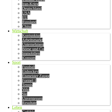
Iran-Krieg
Deutschland
USA
EU
Russland
China
Wirtschaft
Konjunktur
Arbeitsmarkt
Unternehmen
Börse und Co
Immobilien
Konsum
Sport
Fussball
Eishockey
Eismeister Zaugg
Formel 1
Tennis
Velo
Ski
Unvergessen
Resultate
Leben
Gefühle