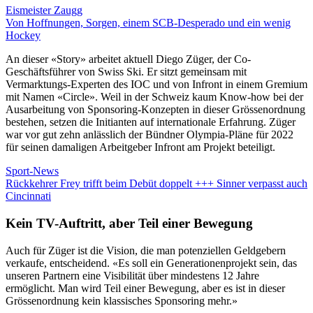
Eismeister Zaugg
Von Hoffnungen, Sorgen, einem SCB-Desperado und ein wenig
Hockey
An dieser «Story» arbeitet aktuell Diego Züger, der Co-
Geschäftsführer von Swiss Ski. Er sitzt gemeinsam mit
Vermarktungs-Experten des IOC und von Infront in einem Gremium
mit Namen «Circle». Weil in der Schweiz kaum Know-how bei der
Ausarbeitung von Sponsoring-Konzepten in dieser Grössenordnung
bestehen, setzen die Initianten auf internationale Erfahrung. Züger
war vor gut zehn anlässlich der Bündner Olympia-Pläne für 2022
für seinen damaligen Arbeitgeber Infront am Projekt beteiligt.
Sport-News
Rückkehrer Frey trifft beim Debüt doppelt +++ Sinner verpasst auch
Cincinnati
Kein TV-Auftritt, aber Teil einer Bewegung
Auch für Züger ist die Vision, die man potenziellen Geldgebern
verkaufe, entscheidend. «Es soll ein Generationenprojekt sein, das
unseren Partnern eine Visibilität über mindestens 12 Jahre
ermöglicht. Man wird Teil einer Bewegung, aber es ist in dieser
Grössenordnung kein klassisches Sponsoring mehr.»