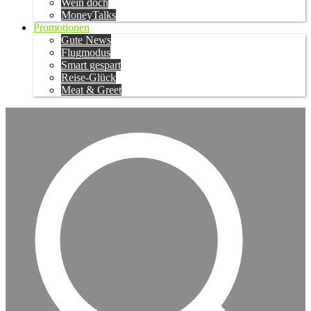
Wein doch
MoneyTalks
Promotionen
Gute News
Flugmodus
Smart gespart
Reise-Glück
Meat & Greet