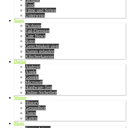
Food
Filme und Serien
Unterwegs
Spass
Picdump
Fail-Dienstag
Cute News
Retro
Gerechtigkeit siegt
Dumm gelaufen
Klischeekanone
Digital
Android
Apple
Google
Microsoft
Hardware-Test
Online-Sicherheit
Wissen
History
Gesundheit
Daten
Karten
Blogs