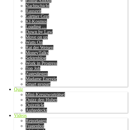
Emma Amour
Nachtschicht
Rauszeit
Gärtner Graf
KI-Kosmos
Loading …
Down by Law
Move on up
Watts On
Rat der Weisen
MoneyTalks
Sektenblog
Work in Progress
Top Job
Zugestiegen
Madame Energie
Smart gespart
Quiz
Mini-Kreuzworträtsel
Quizz den Huber
Quizzticle
Aufgedeckt
Videos
Reportagen
Fragenbot