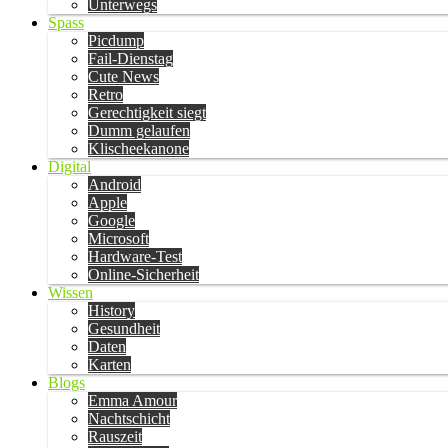
Unterwegs
Spass
Picdump
Fail-Dienstag
Cute News
Retro
Gerechtigkeit siegt
Dumm gelaufen
Klischeekanone
Digital
Android
Apple
Google
Microsoft
Hardware-Test
Online-Sicherheit
Wissen
History
Gesundheit
Daten
Karten
Blogs
Emma Amour
Nachtschicht
Rauszeit