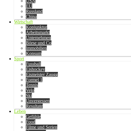
USA
EU
Russland
China
Wirtschaft
Konjunktur
Arbeitsmarkt
Unternehmen
Börse und Co
Immobilien
Konsum
Sport
Fussball
Eishockey
Eismeister Zaugg
Formel 1
Tennis
Velo
Ski
Unvergessen
Resultate
Leben
Gefühle
Food
Filme und Serien