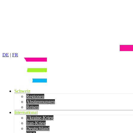
DE
|
FR
Schweiz
Regionen
Abstimmungen
Reisen
International
Ukraine-Krieg
Iran-Krieg
Deutschland