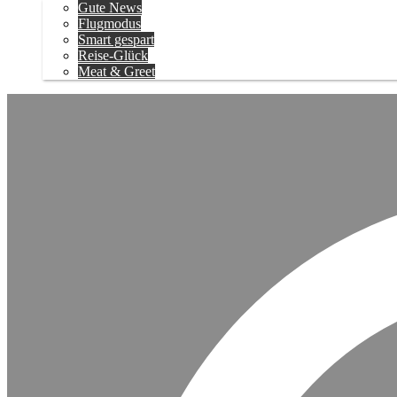
Gute News
Flugmodus
Smart gespart
Reise-Glück
Meat & Greet