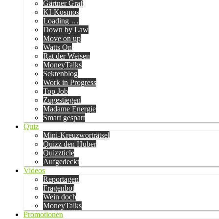
Gärtner Graf
KI-Kosmos
Loading …
Down by Law
Move on up
Watts On
Rat der Weisen
MoneyTalks
Sektenblog
Work in Progress
Top Job
Zugestiegen
Madame Energie
Smart gespart
Quiz
Mini-Kreuzworträtsel
Quizz den Huber
Quizzticle
Aufgedeckt
Videos
Reportagen
Fragenbot
Wein doch
MoneyTalks
Promotionen