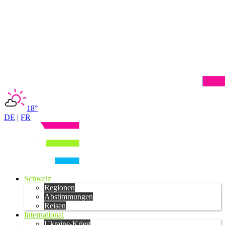
18°
DE
|
FR
Schweiz
Regionen
Abstimmungen
Reisen
International
Ukraine-Krieg