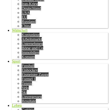
Iran-Krieg
Deutschland
USA
EU
Russland
China
Wirtschaft
Konjunktur
Arbeitsmarkt
Unternehmen
Börse und Co
Immobilien
Konsum
Sport
Fussball
Eishockey
Eismeister Zaugg
Formel 1
Tennis
Velo
Ski
Unvergessen
Resultate
Leben
Gefühle