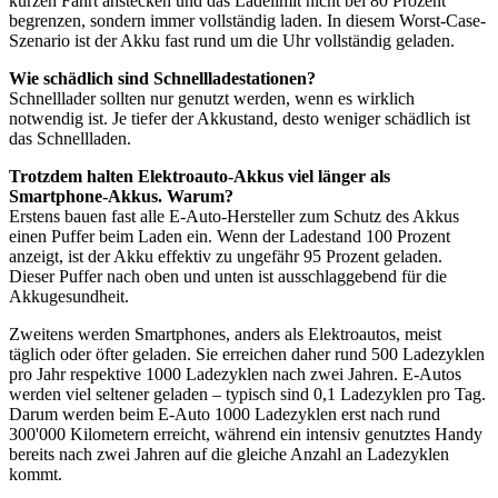
kurzen Fahrt anstecken und das Ladelimit nicht bei 80 Prozent
begrenzen, sondern immer vollständig laden. In diesem Worst-Case-
Szenario ist der Akku fast rund um die Uhr vollständig geladen.
Wie schädlich sind Schnellladestationen?
Schnelllader sollten nur genutzt werden, wenn es wirklich
notwendig ist. Je tiefer der Akkustand, desto weniger schädlich ist
das Schnellladen.
Trotzdem halten Elektroauto-Akkus viel länger als
Smartphone-Akkus. Warum?
Erstens bauen fast alle E-Auto-Hersteller zum Schutz des Akkus
einen Puffer beim Laden ein. Wenn der Ladestand 100 Prozent
anzeigt, ist der Akku effektiv zu ungefähr 95 Prozent geladen.
Dieser Puffer nach oben und unten ist ausschlaggebend für die
Akkugesundheit.
Zweitens werden Smartphones, anders als Elektroautos, meist
täglich oder öfter geladen. Sie erreichen daher rund 500 Ladezyklen
pro Jahr respektive 1000 Ladezyklen nach zwei Jahren. E-Autos
werden viel seltener geladen – typisch sind 0,1 Ladezyklen pro Tag.
Darum werden beim E-Auto 1000 Ladezyklen erst nach rund
300'000 Kilometern erreicht, während ein intensiv genutztes Handy
bereits nach zwei Jahren auf die gleiche Anzahl an Ladezyklen
kommt.