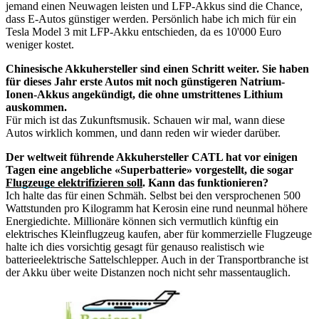
jemand einen Neuwagen leisten und LFP-Akkus sind die Chance,
dass E-Autos günstiger werden. Persönlich habe ich mich für ein
Tesla Model 3 mit LFP-Akku entschieden, da es 10'000 Euro
weniger kostet.
Chinesische Akkuhersteller sind einen Schritt weiter. Sie haben
für dieses Jahr erste Autos mit noch günstigeren Natrium-
Ionen-Akkus angekündigt, die ohne umstrittenes Lithium
auskommen.
Für mich ist das Zukunftsmusik. Schauen wir mal, wann diese
Autos wirklich kommen, und dann reden wir wieder darüber.
Der weltweit führende Akkuhersteller CATL hat vor einigen
Tagen eine angebliche «Superbatterie» vorgestellt, die sogar
Flugzeuge elektrifizieren soll
. Kann das funktionieren?
Ich halte das für einen Schmäh. Selbst bei den versprochenen 500
Wattstunden pro Kilogramm hat Kerosin eine rund neunmal höhere
Energiedichte. Millionäre können sich vermutlich künftig ein
elektrisches Kleinflugzeug kaufen, aber für kommerzielle Flugzeuge
halte ich dies vorsichtig gesagt für genauso realistisch wie
batterieelektrische Sattelschlepper. Auch in der Transportbranche ist
der Akku über weite Distanzen noch nicht sehr massentauglich.