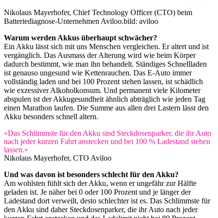
Nikolaus Mayerhofer, Chief Technology Officer (CTO) beim
Batteriediagnose-Unternehmen Aviloo.
bild: aviloo
Warum werden Akkus überhaupt schwächer?
Ein Akku lässt sich mit uns Menschen vergleichen. Er altert und ist
vergänglich. Das Ausmass der Alterung wird wie beim Körper
dadurch bestimmt, wie man ihn behandelt. Ständiges Schnellladen
ist genauso ungesund wie Kettenrauchen. Das E-Auto immer
vollständig laden und bei 100 Prozent stehen lassen, ist schädlich
wie exzessiver Alkoholkonsum. Und permanent viele Kilometer
abspulen ist der Akkugesundheit ähnlich abträglich wie jeden Tag
einen Marathon laufen. Die Summe aus allen drei Lastern lässt den
Akku besonders schnell altern.
«Das Schlimmste für den Akku sind Steckdosenparker, die ihr Auto
nach jeder kurzen Fahrt anstecken und bei 100 % Ladestand stehen
lassen.»
Nikolaus Mayerhofer, CTO Aviloo
Und was davon ist besonders schlecht für den Akku?
Am wohlsten fühlt sich der Akku, wenn er ungefähr zur Hälfte
geladen ist. Je näher bei 0 oder 100 Prozent und je länger der
Ladestand dort verweilt, desto schlechter ist es. Das Schlimmste für
den Akku sind daher Steckdosenparker, die ihr Auto nach jeder