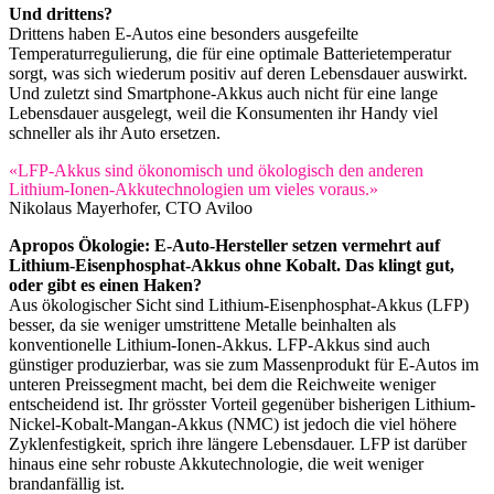
Und drittens?
Drittens haben E-Autos eine besonders ausgefeilte
Temperaturregulierung, die für eine optimale Batterietemperatur
sorgt, was sich wiederum positiv auf deren Lebensdauer auswirkt.
Und zuletzt sind Smartphone-Akkus auch nicht für eine lange
Lebensdauer ausgelegt, weil die Konsumenten ihr Handy viel
schneller als ihr Auto ersetzen.
«LFP-Akkus sind ökonomisch und ökologisch den anderen
Lithium-Ionen-Akkutechnologien um vieles voraus.»
Nikolaus Mayerhofer, CTO Aviloo
Apropos Ökologie: E-Auto-Hersteller setzen vermehrt auf
Lithium-Eisenphosphat-Akkus ohne Kobalt. Das klingt gut,
oder gibt es einen Haken?
Aus ökologischer Sicht sind Lithium-Eisenphosphat-Akkus (LFP)
besser, da sie weniger umstrittene Metalle beinhalten als
konventionelle Lithium-Ionen-Akkus. LFP-Akkus sind auch
günstiger produzierbar, was sie zum Massenprodukt für E-Autos im
unteren Preissegment macht, bei dem die Reichweite weniger
entscheidend ist. Ihr grösster Vorteil gegenüber bisherigen Lithium-
Nickel-Kobalt-Mangan-Akkus (NMC) ist jedoch die viel höhere
Zyklenfestigkeit, sprich ihre längere Lebensdauer. LFP ist darüber
hinaus eine sehr robuste Akkutechnologie, die weit weniger
brandanfällig ist.