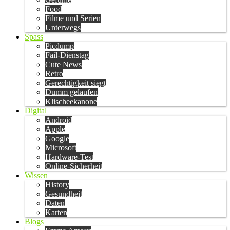
Food
Filme und Serien
Unterwegs
Spass
Picdump
Fail-Dienstag
Cute News
Retro
Gerechtigkeit siegt
Dumm gelaufen
Klischeekanone
Digital
Android
Apple
Google
Microsoft
Hardware-Test
Online-Sicherheit
Wissen
History
Gesundheit
Daten
Karten
Blogs