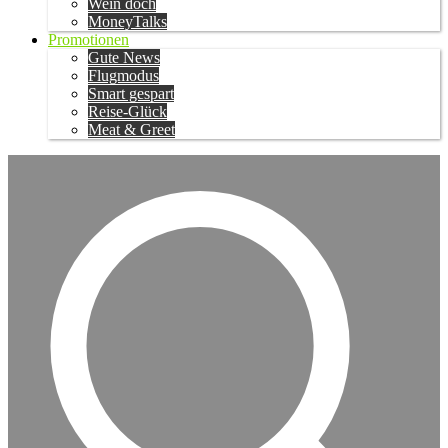
Wein doch
MoneyTalks
Promotionen
Gute News
Flugmodus
Smart gespart
Reise-Glück
Meat & Greet