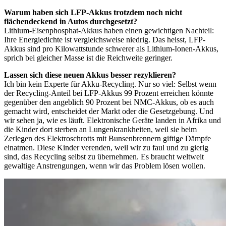
Warum haben sich LFP-Akkus trotzdem noch nicht
flächendeckend in Autos durchgesetzt?
Lithium-Eisenphosphat-Akkus haben einen gewichtigen Nachteil:
Ihre Energiedichte ist vergleichsweise niedrig. Das heisst, LFP-
Akkus sind pro Kilowattstunde schwerer als Lithium-Ionen-Akkus,
sprich bei gleicher Masse ist die Reichweite geringer.
Lassen sich diese neuen Akkus besser re­zy­k­lie­ren?
Ich bin kein Experte für Akku-Recycling. Nur so viel: Selbst wenn
der Recycling-Anteil bei LFP-Akkus 99 Prozent erreichen könnte
gegenüber den angeblich 90 Prozent bei NMC-Akkus, ob es auch
gemacht wird, entscheidet der Markt oder die Gesetzgebung. Und
wir sehen ja, wie es läuft. Elektronische Geräte landen in Afrika und
die Kinder dort sterben an Lungenkrankheiten, weil sie beim
Zerlegen des Elektroschrotts mit Bunsenbrennern giftige Dämpfe
einatmen. Diese Kinder verenden, weil wir zu faul und zu gierig
sind, das Recycling selbst zu übernehmen. Es braucht weltweit
gewaltige Anstrengungen, wenn wir das Problem lösen wollen.