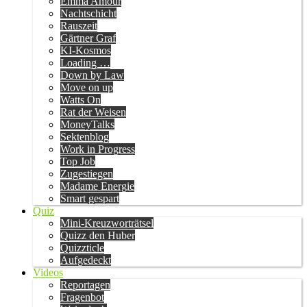
Emma Amour
Nachtschicht
Rauszeit
Gärtner Graf
KI-Kosmos
Loading …
Down by Law
Move on up
Watts On
Rat der Weisen
MoneyTalks
Sektenblog
Work in Progress
Top Job
Zugestiegen
Madame Energie
Smart gespart
Quiz
Mini-Kreuzworträtsel
Quizz den Huber
Quizzticle
Aufgedeckt
Videos
Reportagen
Fragenbot