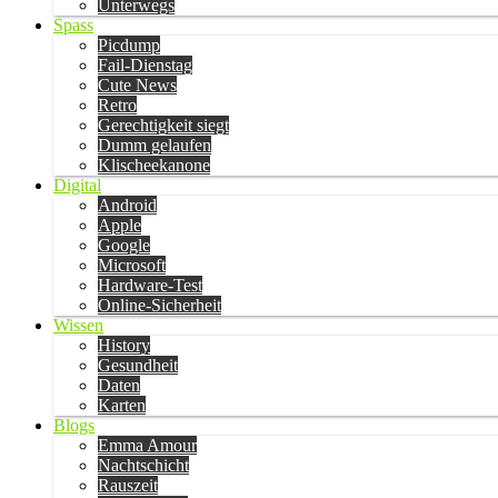
Unterwegs
Spass
Picdump
Fail-Dienstag
Cute News
Retro
Gerechtigkeit siegt
Dumm gelaufen
Klischeekanone
Digital
Android
Apple
Google
Microsoft
Hardware-Test
Online-Sicherheit
Wissen
History
Gesundheit
Daten
Karten
Blogs
Emma Amour
Nachtschicht
Rauszeit