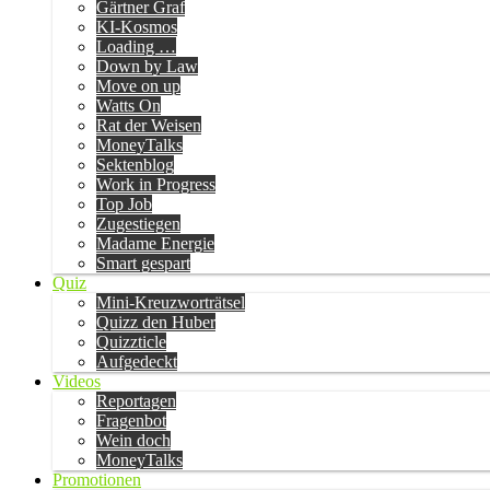
Gärtner Graf
KI-Kosmos
Loading …
Down by Law
Move on up
Watts On
Rat der Weisen
MoneyTalks
Sektenblog
Work in Progress
Top Job
Zugestiegen
Madame Energie
Smart gespart
Quiz
Mini-Kreuzworträtsel
Quizz den Huber
Quizzticle
Aufgedeckt
Videos
Reportagen
Fragenbot
Wein doch
MoneyTalks
Promotionen