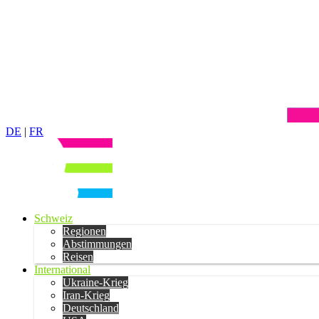
DE
|
FR
Schweiz
Regionen
Abstimmungen
Reisen
International
Ukraine-Krieg
Iran-Krieg
Deutschland