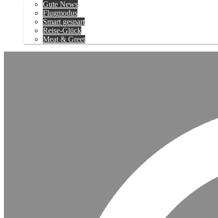
Gute News
Flugmodus
Smart gespart
Reise-Glück
Meat & Greet